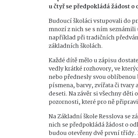
u čtyř se předpokládá žádost o
Budoucí školáci vstupovali do p
mnozí z nich se s ním seznámili
například při tradičních předv
základních školách.
Každé dítě mělo u zápisu dostate
vedly krátké rozhovory, ve kterýc
nebo přednesly svou oblíbenou b
písmena, barvy, zvířata či tvary 
deseti. Na závěr si všechny děti 
pozornosti, které pro ně připravil
Na Základní škole Resslova se záp
nich se předpokládá žádost o od
budou otevřeny dvě první třídy. 