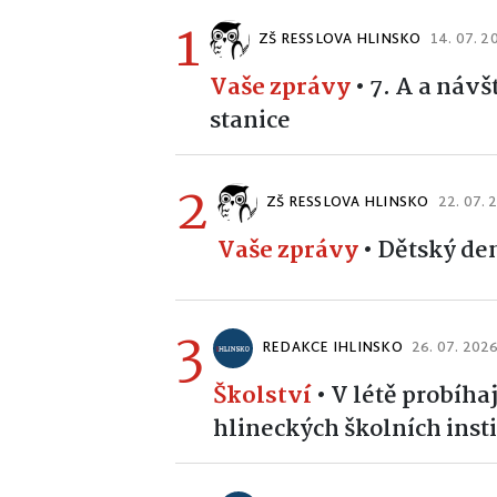
1
ZŠ RESSLOVA HLINSKO
14. 07. 2
Vaše zprávy
•
7. A a náv
stanice
2
ZŠ RESSLOVA HLINSKO
22. 07. 
Vaše zprávy
•
Dětský de
3
REDAKCE IHLINSKO
26. 07. 202
Školství
•
V létě probíha
hlineckých školních insti