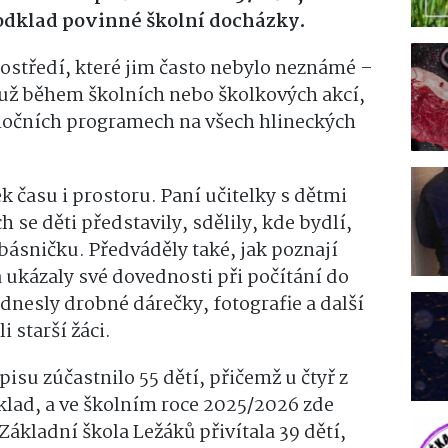
 odklad povinné školní docházky.
rostředí, které jim často nebylo neznámé –
 už během školních nebo školkových akcí,
ánočních programech na všech hlineckých
k času i prostoru. Paní učitelky s dětmi
h se děti představily, sdělily, kde bydlí,
ásničku. Předváděly také, jak poznají
a ukázaly své dovednosti při počítání do
odnesly drobné dárečky, fotografie a další
i starší žáci.
isu zúčastnilo 55 dětí, přičemž u čtyř z
klad, a ve školním roce 2025/2026 zde
Základní škola Ležáků přivítala 39 dětí,