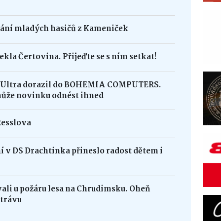
dání mladých hasičů z Kameniček
ekla Čertovina. Přijeďte se s ním setkat!
8 Ultra dorazil do BOHEMIA COMPUTERS.
může novinku odnést ihned
Resslova
 v DS Drachtinka přineslo radost dětem i
vali u požáru lesa na Chrudimsku. Oheň
 trávu