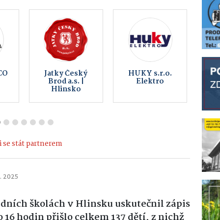
TSM Design
BEZKONTAKTNÍ
s.r.o.
AUTOMYČKA
-
HLINSKO -
ů
KOUTY
 se stát partnerem
. 2025
adních školách v Hlinsku uskutečnil zápis
o 16 hodin přišlo celkem 137 dětí, z nichž