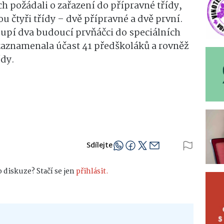
ch požádali o zařazení do přípravné třídy,
ou čtyři třídy – dvě přípravné a dvě první.
oupí dva budoucí prvňáčci do speciálních
zaznamenala účast 41 předškoláků a rovněž
ídy.
Sdílejte
 diskuze? Stačí se jen
přihlásit.