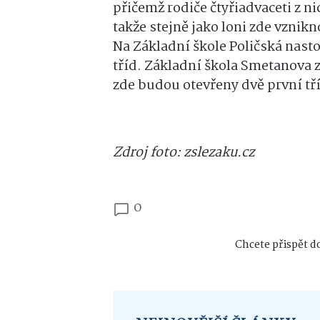
přičemž rodiče čtyřiadvaceti z ni
takže stejně jako loni zde vznikn
Na Základní škole Poličská nast
tříd. Základní škola Smetanova 
zde budou otevřeny dvě první tř
Zdroj foto: zslezaku.cz
0
Chcete přispět do