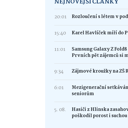
NEJNOVĚJŠÍ ČLÁNKY
20:01
Rozloučení s létem v po
15:40
Karel Havlíček míří do P
11:01
Samsung Galaxy Z Fold
Prvních pět zájemců si 
9:34
Zájmové kroužky na ZŠ 
6:01
Mezigenerační setkávání
seniorům
5. 08.
Hasiči z Hlinska zasaho
poškodil porost i suchou