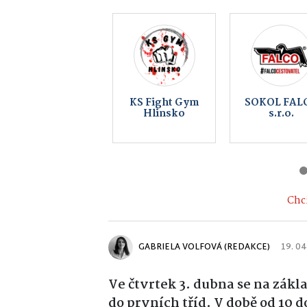
Vinotéka Pod
Keltský
Kovárnou
skanzen
Nasavrky 
Země Kelt
Chci
GABRIELA VOLFOVÁ (REDAKCE)
19. 04
Ve čtvrtek 3. dubna se na zákl
do prvních tříd. V době od 10 d