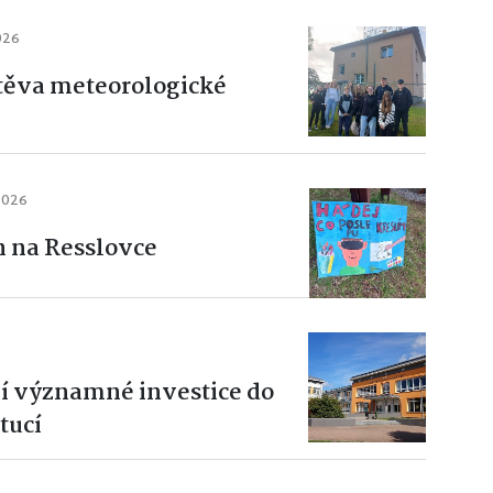
026
štěva meteorologické
2026
n na Resslovce
6
jí významné investice do
tucí