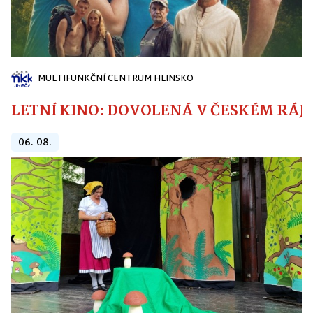
MULTIFUNKČNÍ CENTRUM HLINSKO
LETNÍ KINO: DOVOLENÁ V ČESKÉM RÁJI
06. 08.