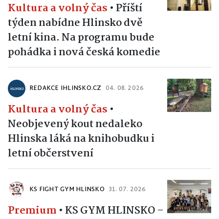
Kultura a volný čas
•
Příští
týden nabídne Hlinsko dvě
letní kina. Na programu bude
pohádka i nová česká komedie
REDAKCE IHLINSKO.CZ
04. 08. 2026
Kultura a volný čas
•
Neobjevený kout nedaleko
Hlinska láká na knihobudku i
letní občerstvení
KS FIGHT GYM HLINSKO
31. 07. 2026
Premium
•
KS GYM HLINSKO –