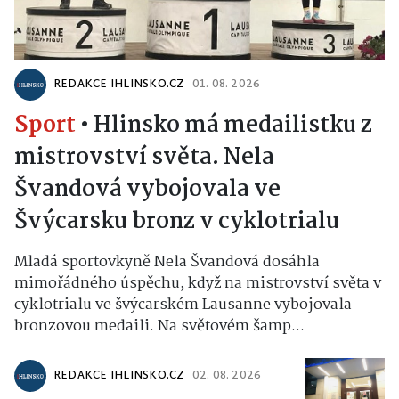
REDAKCE IHLINSKO.CZ
01. 08. 2026
Sport
•
Hlinsko má medailistku z
mistrovství světa. Nela
Švandová vybojovala ve
Švýcarsku bronz v cyklotrialu
Mladá sportovkyně Nela Švandová dosáhla
mimořádného úspěchu, když na mistrovství světa v
cyklotrialu ve švýcarském Lausanne vybojovala
bronzovou medaili. Na světovém šamp...
REDAKCE IHLINSKO.CZ
02. 08. 2026