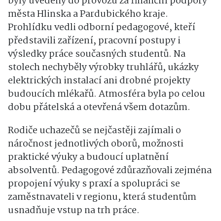
byly uvedeny do provozu za finanční podpory
města Hlinska a Pardubického kraje.
Prohlídku vedli odborní pedagogové, kteří
představili zařízení, pracovní postupy i
výsledky práce současných studentů. Na
stolech nechyběly výrobky truhlářů, ukázky
elektrických instalací ani drobné projekty
budoucích mlékařů. Atmosféra byla po celou
dobu přátelská a otevřená všem dotazům.
Rodiče uchazečů se nejčastěji zajímali o
náročnost jednotlivých oborů, možnosti
praktické výuky a budoucí uplatnění
absolventů. Pedagogové zdůrazňovali zejména
propojení výuky s praxí a spolupráci se
zaměstnavateli v regionu, která studentům
usnadňuje vstup na trh práce.