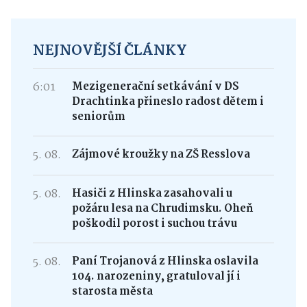
NEJNOVĚJŠÍ ČLÁNKY
6:01
Mezigenerační setkávání v DS
Drachtinka přineslo radost dětem i
seniorům
5. 08.
Zájmové kroužky na ZŠ Resslova
5. 08.
Hasiči z Hlinska zasahovali u
požáru lesa na Chrudimsku. Oheň
poškodil porost i suchou trávu
5. 08.
Paní Trojanová z Hlinska oslavila
104. narozeniny, gratuloval jí i
starosta města