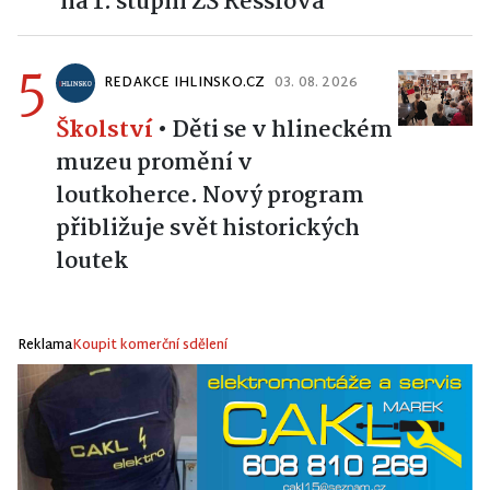
na 1. stupni ZŠ Resslova
5
REDAKCE IHLINSKO.CZ
03. 08. 2026
Školství
•
Děti se v hlineckém
muzeu promění v
loutkoherce. Nový program
přibližuje svět historických
loutek
Reklama
Koupit komerční sdělení