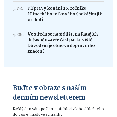
5. 08.
Přípravy konání 26. ročníku
Hlineckého folkového Špekáčku již
vrcholí
4. 08.
Ve středu se na sídlišti na Ratajích
dočasně uzavře část parkoviště.
Důvodem je obnova dopravního
značení
Buďte v obraze s naším
denním newsletterem
Každý den vám pošleme přehled všeho důležitého
do vaší e-mailové schránky.