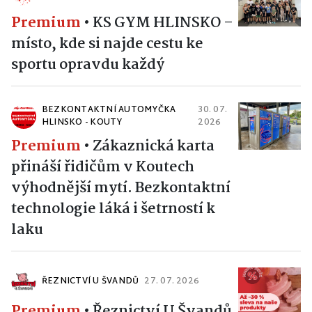
Premium
•
KS GYM HLINSKO –
místo, kde si najde cestu ke
sportu opravdu každý
BEZKONTAKTNÍ AUTOMYČKA
30. 07.
HLINSKO - KOUTY
2026
Premium
•
Zákaznická karta
přináší řidičům v Koutech
výhodnější mytí. Bezkontaktní
technologie láká i šetrností k
laku
ŘEZNICTVÍ U ŠVANDŮ
27. 07. 2026
Premium
•
Řeznictví U Švandů