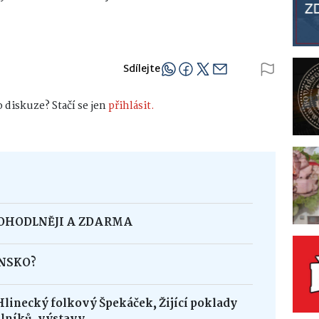
Sdílejte
 diskuze? Stačí se jen
přihlásit.
POHODLNĚJI A ZDARMA
INSKO?
Hlinecký folkový Špekáček, Žijící poklady