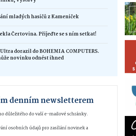
lníků, výstavy
dání mladých hasičů z Kameniček
ekla Čertovina. Přijeďte se s ním setkat!
8 Ultra dorazil do BOHEMIA COMPUTERS.
může novinku odnést ihned
ším denním newsletterem
o důležitého do vaší e-mailové schránky.
ání osobních údajů
pro zasílání novinek a