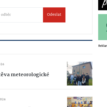
Odeslat
Rekla
026
štěva meteorologické
2026