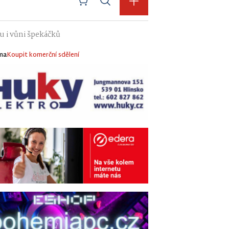
 i vůni špekáčků
ma
Koupit komerční sdělení