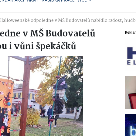
ENDÁŘ AKCÍ
FIRMY
NABÍDKA PRÁCE
VÍCE
Halloweenské odpoledne v MŠ Budovatelů nabídlo radost, hudbu
edne v MŠ Budovatelů
Rekla
bu i vůni špekáčků