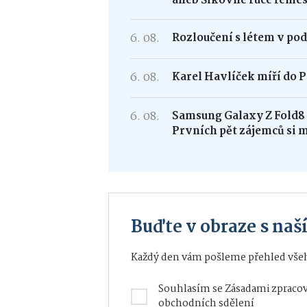
aneb Šikovné ruce řemes
6. 08.
Rozloučení s létem v po
6. 08.
Karel Havlíček míří do P
6. 08.
Samsung Galaxy Z Fold
Prvních pět zájemců si 
Buďte v obraze s na
Každý den vám pošleme přehled všeh
Souhlasím se
Zásadami zpracov
obchodních sdělení