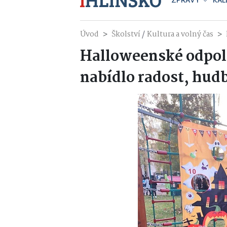
ZPRÁVY
KAL
/
Úvod
Školství
Kultura a volný čas
Halloweenské odpol
nabídlo radost, hud