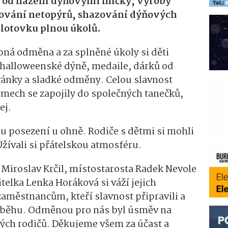
– od házení dýňovými míčky, výroby
ování netopýrů, shazování dýňových
plotovku plnou úkolů.
bná odměna a za splněné úkoly si děti
halloweenské dýně, medaile, dárků od
vánky a sladké odměny. Celou slavnost
ýmech se zapojily do společných tanečků,
ej.
mu posezení u ohně. Rodiče s dětmi si mohli
Užívali si přátelskou atmosféru.
a Miroslav Krčil, místostarosta Radek Nevole
telka Lenka Horáková si váží jejich
zaměstnancům, kteří slavnost připravili a
růběhu. Odměnou pro nás byl úsměv na
ených rodičů. Děkujeme všem za účast a