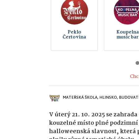
Keltský
Bistro GAM
skanzen
Nasavrky -
Země Keltů
Chci
MATEŘSKÁ ŠKOLA, HLINSKO, BUDOVAT
V úterý 21. 10. 2025 se zahrad
kouzelné místo plné podzimní 
halloweenská slavnost, která p