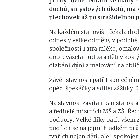
plnily různé tematické úkoly 
duchů, smyslových úkolů, mal
plechovek až po strašidelnou 
Na každém stanovišti čekala dro
odnesly velké odměny v podobě 
společnosti Tatra mléko, omalo
doprovázela hudba a děti v kost
dlabání dýní a malování na oblič
Závěr slavnosti patřil společné
opéct špekáčky a sdílet zážitky. 
Na slavnost zavítali pan starost
a ředitelé místních MŠ a ZŠ. Ředi
podpory. Velké díky patří všem 
podíleli se na jejím hladkém p
tvářích nejen dětí, ale i spokoj