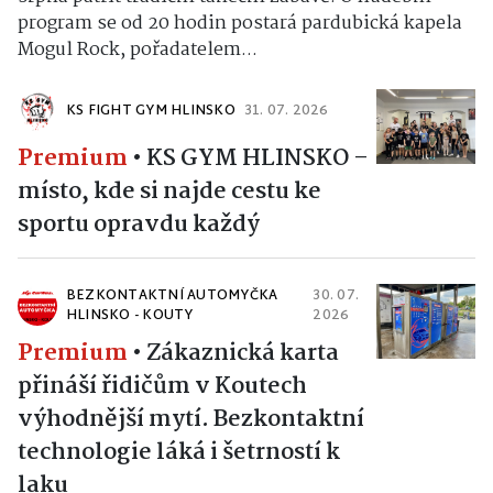
program se od 20 hodin postará pardubická kapela
Mogul Rock, pořadatelem...
KS FIGHT GYM HLINSKO
31. 07. 2026
Premium
•
KS GYM HLINSKO –
místo, kde si najde cestu ke
sportu opravdu každý
BEZKONTAKTNÍ AUTOMYČKA
30. 07.
HLINSKO - KOUTY
2026
Premium
•
Zákaznická karta
přináší řidičům v Koutech
výhodnější mytí. Bezkontaktní
technologie láká i šetrností k
laku