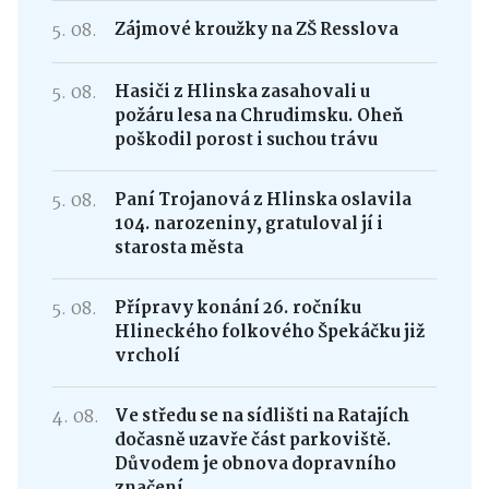
5. 08.
Zájmové kroužky na ZŠ Resslova
5. 08.
Hasiči z Hlinska zasahovali u
požáru lesa na Chrudimsku. Oheň
poškodil porost i suchou trávu
5. 08.
Paní Trojanová z Hlinska oslavila
104. narozeniny, gratuloval jí i
starosta města
5. 08.
Přípravy konání 26. ročníku
Hlineckého folkového Špekáčku již
vrcholí
4. 08.
Ve středu se na sídlišti na Ratajích
dočasně uzavře část parkoviště.
Důvodem je obnova dopravního
značení