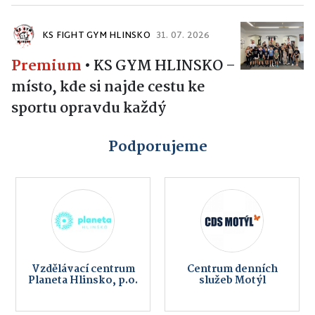
KS FIGHT GYM HLINSKO
31. 07. 2026
Premium
•
KS GYM HLINSKO –
místo, kde si najde cestu ke
sportu opravdu každý
Podporujeme
Vzdělávací centrum
Centrum denních
Planeta Hlinsko, p.o.
služeb Motýl