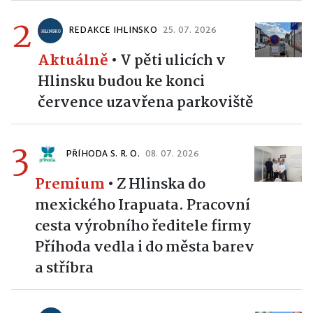
2
REDAKCE IHLINSKO
25. 07. 2026
Aktuálně
•
V pěti ulicích v
Hlinsku budou ke konci
července uzavřena parkoviště
3
PŘÍHODA S. R. O.
08. 07. 2026
Premium
•
Z Hlinska do
mexického Irapuata. Pracovní
cesta výrobního ředitele firmy
Příhoda vedla i do města barev
a stříbra