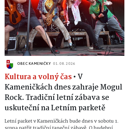
OBEC KAMENIČKY
01. 08. 2026
Kultura a volný čas
•
V
Kameničkách dnes zahraje Mogul
Rock. Tradiční letní zábava se
uskuteční na Letním parketě
Letní parket v Kameničkách bude dnes v sobotu 1.
srpna patřit tradiční taneční zábavě. O hudební