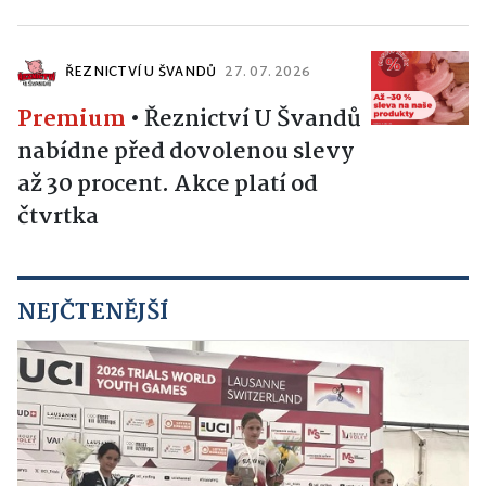
ŘEZNICTVÍ U ŠVANDŮ
27. 07. 2026
Premium
•
Řeznictví U Švandů
nabídne před dovolenou slevy
až 30 procent. Akce platí od
čtvrtka
NEJČTENĚJŠÍ