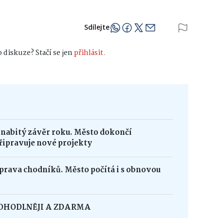
Sdílejte
 diskuze? Stačí se jen
přihlásit.
 nabitý závěr roku. Město dokončí
řipravuje nové projekty
oprava chodníků. Město počítá i s obnovou
POHODLNĚJI A ZDARMA