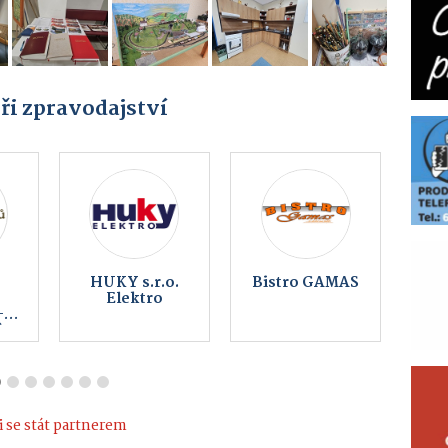
ři zpravodajství
A
Obec
BEZKONTAKTNÍ
 -
Kameničky
AUTOMYČKA
HLINSKO -
,
KOUTY
net
 se stát partnerem