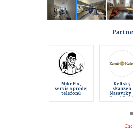
Partne
Bowling Bar
BOHEMI
Blatno
COMPUTERS
počítače,
notebooky
telefony,
servis, inter
Chci