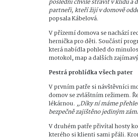
poslední chvíle strávit v klidu a
partneři, kteří žijí v domově odd
popsala Kábelová.
V přízemí domova se nachází rece
hernička pro děti. Součástí pro
která nabídla pohled do minulos
motokol, map a dalších zajímav
Pestrá prohlídka všech pater
V prvním patře si návštěvníci m
domov se zvláštním režimem. Ře
lékárnou.
„Díky ní máme přehled 
bezpečně zajištěno jediným zá
V druhém patře přivítal hosty k
kterého si klienti sami přáli. K