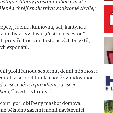
 důstojně. Stejný prostor mohou využít i
ěleně a chtějí spolu trávit soukromé chvíle,“
pce, jídelna, knihovna, sál, kantýna a
gramu byla i výstava „Cestou necestou“,
ti prostřednictvím historických bicyklů,
ých exponátů.
ohli prohlédnout sesternu, denní místnost i
ditelka se pochlubila i nově vybudovanou
o všech lécích pro klienty a vše je
mkem,“
uvedla s hrdostí.
ocour Igor, oblíbený maskot domova,
romě běžného zázemí mohli návštěvníci