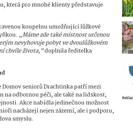
u, která pro mnohé klienty představuje
upravenou koupelnu umožňující lůžkové
hyňkou.
„Máme zde také místnost určenou
kterým nevyhovuje pobyt ve dvoulůžkovém
ní chvíle života,“
doplnila ředitelka
ad
že Domov seniorů Drachtinka patří mezi
n na odbornou péči, ale také na lidskost,
Rekla
řejnosti. Akce nabídla jedinečnou možnost
ioři nacházejí nejen zázemí, ale i podporu,
lova smyslu.