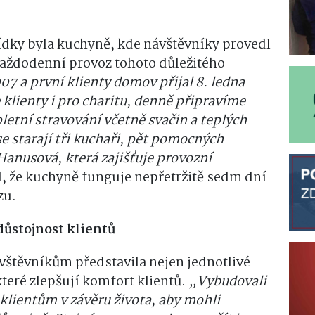
ídky byla kuchyně, kde návštěvníky provedl
i každodenní provoz tohoto důležitého
007 a první klienty domov přijal 8. ledna
klienty i pro charitu, denně připravíme
letní stravování včetně svačin a teplých
se starají tři kuchaři, pět pomocných
 Hanusová, která zajišťuje provozní
l, že kuchyně funguje nepřetržitě sedm dní
zu.
důstojnost klientů
vštěvníkům představila nejen jednotlivé
které zlepšují komfort klientů.
„Vybudovali
 klientům v závěru života, aby mohli