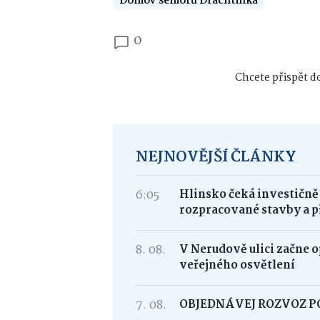
Domov seniorů Drachtinka
0
Chcete přispět do
NEJNOVĚJŠÍ ČLÁNKY
6:05
Hlinsko čeká investičně
rozpracované stavby a p
8. 08.
V Nerudově ulici začne 
veřejného osvětlení
7. 08.
OBJEDNÁVEJ ROZVOZ 