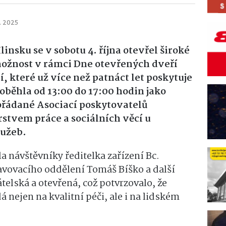
. 2025
nsku se v sobotu 4. října otevřel široké
možnost v rámci Dne otevřených dveří
, které už více než patnáct let poskytuje
oběhla od 13:00 do 17:00 hodin jako
pořádané Asociací poskytovatelů
rstvem práce a sociálních věcí u
lužeb.
a návštěvníky ředitelka zařízení Bc.
avovacího oddělení Tomáš Bíško a další
elská a otevřená, což potvrzovalo, že
 nejen na kvalitní péči, ale i na lidském