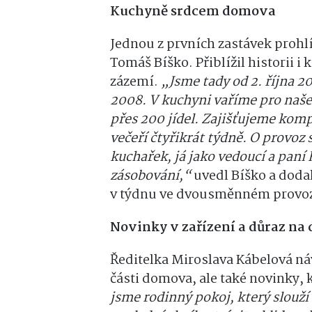
Kuchyně srdcem domova
Jednou z prvních zastávek prohl
Tomáš Bíško. Přiblížil historii 
zázemí.
„Jsme tady od 2. října 2
2008. V kuchyni vaříme pro naše 
přes 200 jídel. Zajišťujeme komp
večeří čtyřikrát týdně. O provoz 
kuchařek, já jako vedoucí a paní
zásobování,“
uvedl Bíško a doda
v týdnu ve dvousměnném provo
Novinky v zařízení a důraz na 
Ředitelka Miroslava Kábelová ná
části domova, ale také novinky, 
jsme rodinný pokoj, který slouží