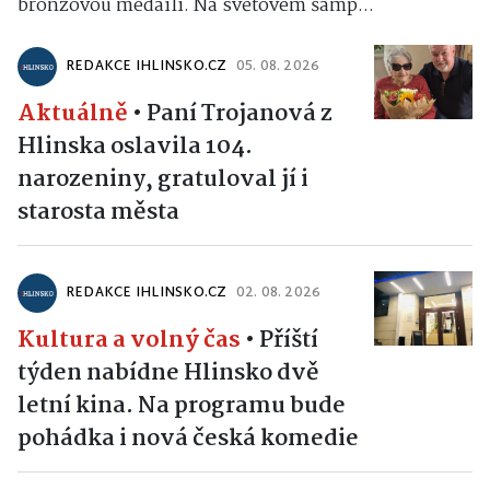
bronzovou medaili. Na světovém šamp...
REDAKCE IHLINSKO.CZ
05. 08. 2026
Aktuálně
•
Paní Trojanová z
Hlinska oslavila 104.
narozeniny, gratuloval jí i
starosta města
REDAKCE IHLINSKO.CZ
02. 08. 2026
Kultura a volný čas
•
Příští
týden nabídne Hlinsko dvě
letní kina. Na programu bude
pohádka i nová česká komedie