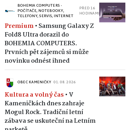
BOHEMIA COMPUTERS -
PŘED 16
POČÍTAČE, NOTEBOOKY,
HODINAMI
TELEFONY, SERVIS, INTERNET
Premium
•
Samsung Galaxy Z
Fold8 Ultra dorazil do
BOHEMIA COMPUTERS.
Prvních pět zájemců si může
novinku odnést ihned
OBEC KAMENIČKY
01. 08. 2026
Kultura a volný čas
•
V
Kameničkách dnes zahraje
Mogul Rock. Tradiční letní
zábava se uskuteční na Letním
parketě