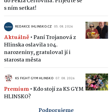
do Pekla Čertovina. Přijeďte se
s ním setkat!
REDAKCE IHLINSKO.CZ
05. 08. 2026
Aktuálně
•
Paní Trojanová z
Hlinska oslavila 104.
narozeniny, gratuloval jí i
starosta města
KS FIGHT GYM HLINSKO
07. 08. 2026
Premium
•
Kdo stojí za KS GYM
HLINSKO?
Podporujeme