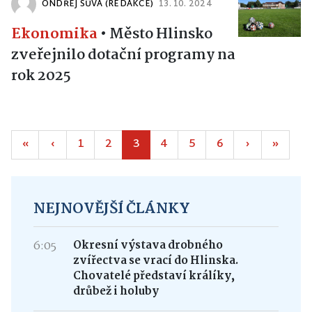
ONDŘEJ SŮVA (REDAKCE)
13. 10. 2024
Ekonomika
•
Město Hlinsko
zveřejnilo dotační programy na
rok 2025
«
‹
1
2
3
4
5
6
›
»
NEJNOVĚJŠÍ ČLÁNKY
6:05
Okresní výstava drobného
zvířectva se vrací do Hlinska.
Chovatelé představí králíky,
drůbež i holuby