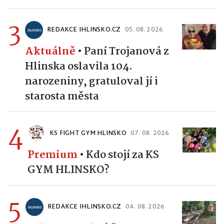
3
REDAKCE IHLINSKO.CZ
05. 08. 2026
Aktuálně
•
Paní Trojanová z
Hlinska oslavila 104.
narozeniny, gratuloval jí i
starosta města
4
KS FIGHT GYM HLINSKO
07. 08. 2026
Premium
•
Kdo stojí za KS
GYM HLINSKO?
5
REDAKCE IHLINSKO.CZ
04. 08. 2026