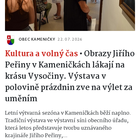
OBEC KAMENIČKY
22. 07. 2026
Kultura a volný čas
•
Obrazy Jiřího
Peřiny v Kameničkách lákají na
krásu Vysočiny. Výstava v
polovině prázdnin zve na výlet za
uměním
Letní výtvarná sezóna v Kameničkách běží naplno.
Tradiční výstava ve výstavní síni obecního úřadu,
která letos představuje tvorbu uznávaného
krajináře Jiřího Peřiny,...