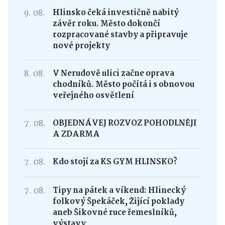
9. 08.
Hlinsko čeká investičně nabitý
závěr roku. Město dokončí
rozpracované stavby a připravuje
nové projekty
8. 08.
V Nerudově ulici začne oprava
chodníků. Město počítá i s obnovou
veřejného osvětlení
7. 08.
OBJEDNÁVEJ ROZVOZ POHODLNĚJI
A ZDARMA
7. 08.
Kdo stojí za KS GYM HLINSKO?
7. 08.
Tipy na pátek a víkend: Hlinecký
folkový Špekáček, Žijící poklady
aneb Šikovné ruce řemeslníků,
výstavy