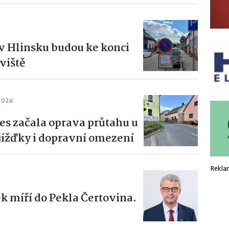
h v Hlinsku budou ke konci
viště
 2026
es začala oprava průtahu u
bjížďky i dopravní omezení
Rekla
k míří do Pekla Čertovina.