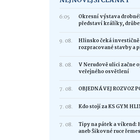
NEJNOVĚJŠÍ ČLÁNKY
6:05
Okresní výstava drobnéh
představí králíky, drůbe
9. 08.
Hlinsko čeká investičně
rozpracované stavby a p
8. 08.
V Nerudově ulici začne 
veřejného osvětlení
7. 08.
OBJEDNÁVEJ ROZVOZ 
7. 08.
Kdo stojí za KS GYM HL
7. 08.
Tipy na pátek a víkend: 
aneb Šikovné ruce řemes