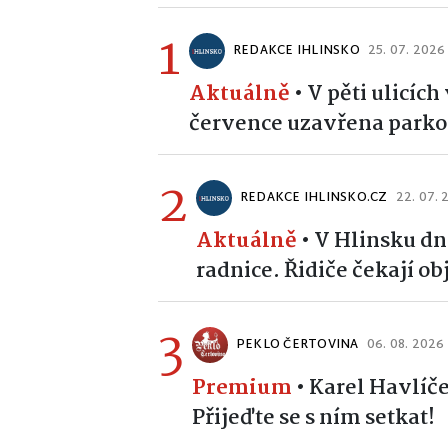
1
REDAKCE IHLINSKO
25. 07. 2026
Aktuálně
•
V pěti ulicíc
července uzavřena parko
2
REDAKCE IHLINSKO.CZ
22. 07.
Aktuálně
•
V Hlinsku dn
radnice. Řidiče čekají o
3
PEKLO ČERTOVINA
06. 08. 2026
Premium
•
Karel Havlíče
Přijeďte se s ním setkat!