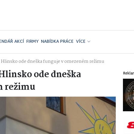
ENDÁŘ AKCÍ
FIRMY
NABÍDKA PRÁCE
VÍCE
e Hlinsko ode dneška funguje v omezeném režimu
Hlinsko ode dneška
Rekla
m režimu