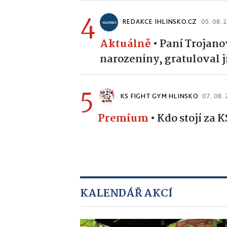
4
REDAKCE IHLINSKO.CZ
05. 08. 
Aktuálně
•
Paní Trojano
narozeniny, gratuloval jí
5
KS FIGHT GYM HLINSKO
07. 08.
Premium
•
Kdo stojí za
KALENDÁŘ AKCÍ