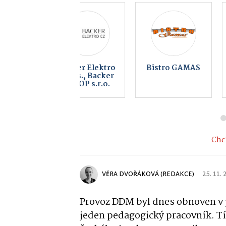
Bowling Bar
Sportovn
Blatno
střelnice
Hlinsko
Chci
VĚRA DVOŘÁKOVÁ (REDAKCE)
25. 11.
Provoz DDM byl dnes obnoven v 
jeden pedagogický pracovník. Tí