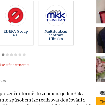
í
Obec
Vinotéka Pod
Kameničky
Kovárnou
 se stát partnerem
 2020
prezenční formě, to znamená jeden žák a
mto způsobem lze realizovat doučování z