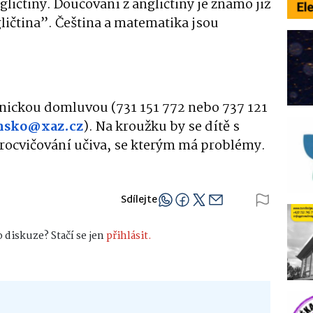
ličtiny. Doučování z angličtiny je známo již
ličtina”. Čeština a matematika jsou
fonickou domluvou (731 151 772 nebo 737 121
nsko@xaz.cz
). Na kroužku by se dítě s
ocvičování učiva, se kterým má problémy.
Sdílejte
 diskuze? Stačí se jen
přihlásit.