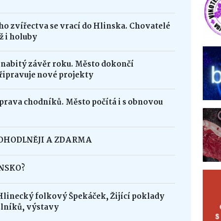
o zvířectva se vrací do Hlinska. Chovatelé
ž i holuby
 nabitý závěr roku. Město dokončí
řipravuje nové projekty
oprava chodníků. Město počítá i s obnovou
POHODLNĚJI A ZDARMA
INSKO?
Hlinecký folkový Špekáček, Žijící poklady
lníků, výstavy