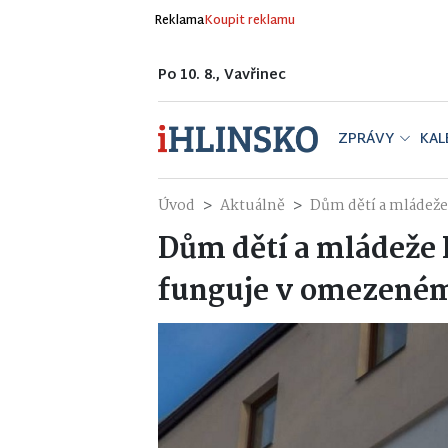
Reklama
Koupit reklamu
Po 10. 8., Vavřinec
ZPRÁVY
KAL
Úvod
Aktuálně
Dům dětí a mládež
Dům dětí a mládeže 
funguje v omezené