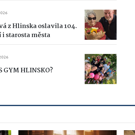
2026
vá z Hlinska oslavila 104.
 i starosta města
 2026
 KS GYM HLINSKO?