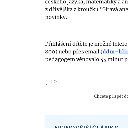
českého jazyka, matematiky a ang
z dřívějška z kroužku “Hravá ang
novinky.
Přihlášení dítěte je možné tele
800) nebo přes email (
ddm-hli
pedagogem věnovalo 45 minut pr
0
Chcete přispět do