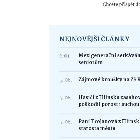
Chcete přispět do
NEJNOVĚJŠÍ ČLÁNKY
6:01
Mezigenerační setkávání
seniorům
5. 08.
Zájmové kroužky na ZŠ 
5. 08.
Hasiči z Hlinska zasaho
poškodil porost i suchou
5. 08.
Paní Trojanová z Hlinska
starosta města