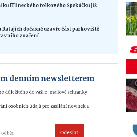
níku Hlineckého folkového Špekáčku již
na Ratajích dočasně uzavře část parkoviště.
ravního značení
ším denním newsletterem
o důležitého do vaší e-mailové schránky.
ání osobních údajů
pro zasílání novinek a
Odeslat