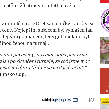
í si chtěli užít atmosféru fotbalového
 v minulém roce Orel Kameničky, který si si
ší ceny. Nejlepším střelcem byl vyhlášen Jan
ejlepším gólmanem, tedy gólmankou, byla
edinou ženou na turnaji.
t velmi povedený, po celou dobu panovala
ala i po skončení turnaje, za což jsme moc
vštěvníkům a těšíme se na další ročník”
 Hlinsko Cup.
Sdílejte