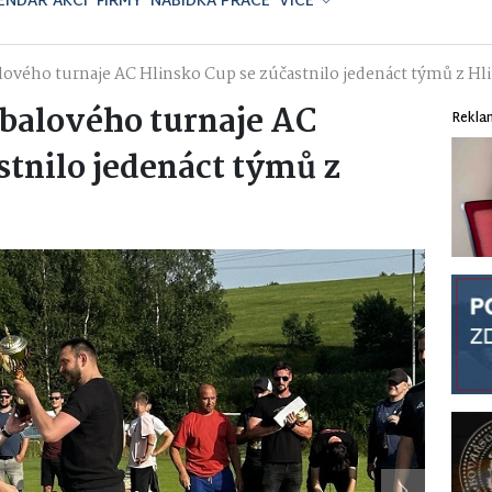
ENDÁŘ AKCÍ
FIRMY
NABÍDKA PRÁCE
VÍCE
ového turnaje AC Hlinsko Cup se zúčastnilo jedenáct týmů z Hl
balového turnaje AC
Rekla
stnilo jedenáct týmů z