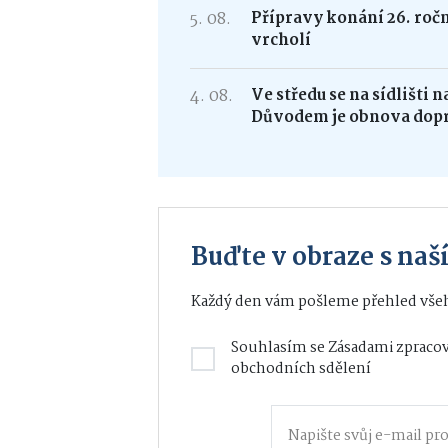
5. 08.
Přípravy konání 26. roč
vrcholí
4. 08.
Ve středu se na sídlišti 
Důvodem je obnova dop
Buďte v obraze s na
Každý den vám pošleme přehled všeh
Souhlasím se
Zásadami zpracov
obchodních sdělení