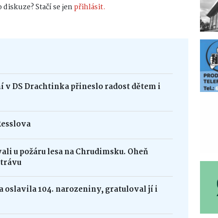
 diskuze? Stačí se jen
přihlásit.
 v DS Drachtinka přineslo radost dětem i
Resslova
vali u požáru lesa na Chrudimsku. Oheň
 trávu
 oslavila 104. narozeniny, gratuloval jí i