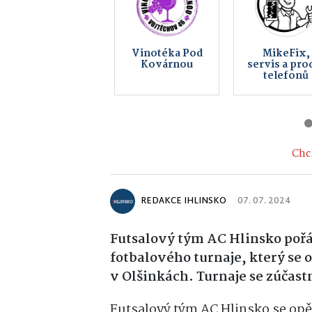
Backer Elektro
Peklo
CZ a.s., Backer
Čertovin
ELTOP s.r.o.
Chci
REDAKCE IHLINSKO
07. 07. 2024
Futsalový tým AC Hlinsko pořá
fotbalového turnaje, který se
v Olšinkách. Turnaje se zúčast
Futsalový tým AC Hlinsko se opě