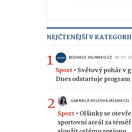
NEJČTENĚJŠÍ V KATEGORII
1
REDAKCE IHLINSKO.CZ
30. 07. 2
Sport
•
Světový pohár v g
Dnes odstartuje program
2
GABRIELA VOLFOVÁ (REDAKCE)
Sport
•
Olšinky se otevře
sportovní areál za témě
sloužit celému regionu