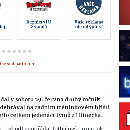
EDERA Group
Obec
a
a.s.
Kameničky
 se stát partnerem
dal v sobotu 29. června druhý ročník
 odehrával na zadním tréninkovém hřišti
nilo celkem jedenáct týmů z Hlinecka.
t rozhodl uspořádat fotbalový turnaj jak