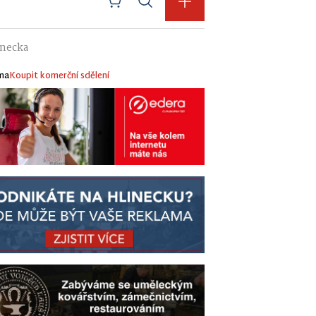
inecka
ma
Koupit komerční sdělení