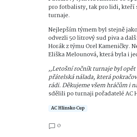
pro fotbalisty, tak pro lidi, kteř
turnaje.
Nejlepším týmem byl stejně jako
odvezli 50 litrový sud piva a dal
Horák z týmu Orel Kameničky. N
Eliška Melounová, která byla i j
,,Letošní ročník turnaje byl opě
přátelská nálada, která pokračov
rádi. Děkujeme všem hráčům i ná
sdělili po turnaji pořadatelé AC
AC Hlinsko Cup
0