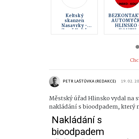
TSM Design
Backer Elek
s.r.o.
CZ a.s., Bac
ELTOP s.r.
Chci
PETR LAŠTŮVKA (REDAKCE)
19. 02. 2
Městský úřad Hlinsko vydal na s
nakládání s bioodpadem, který m