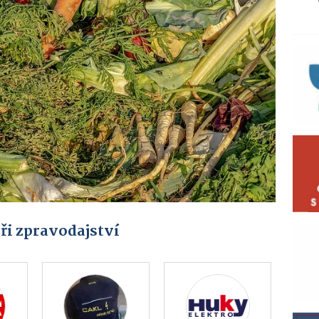
ři zpravodajství