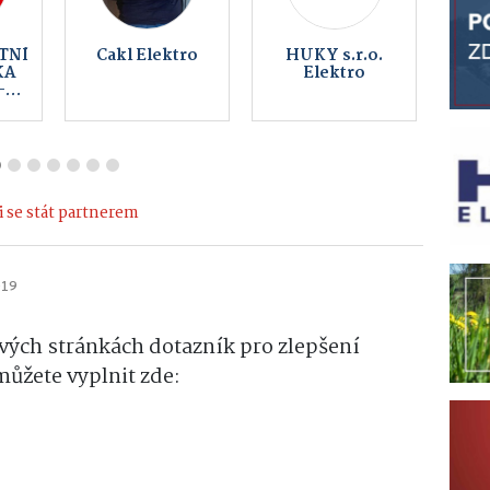
tro
Obec
Koupelna
ker
Kameničky
music bar
o.
 se stát partnerem
019
vých stránkách dotazník pro zlepšení
ůžete vyplnit zde: