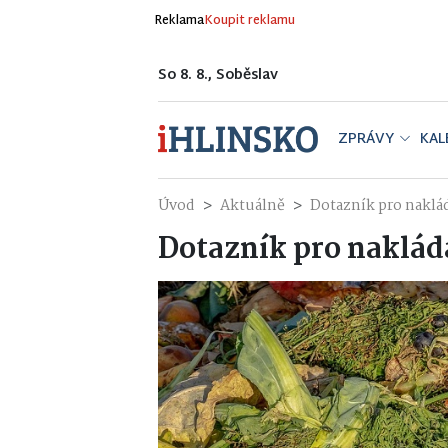
Reklama
Koupit reklamu
So 8. 8., Soběslav
ZPRÁVY
KAL
Úvod
Aktuálně
Dotazník pro naklá
Dotazník pro naklá