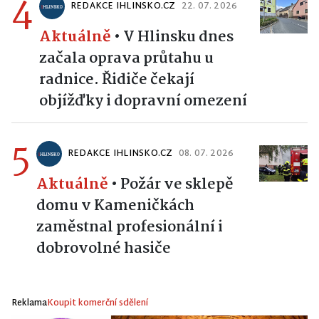
4
REDAKCE IHLINSKO.CZ
22. 07. 2026
Aktuálně
•
V Hlinsku dnes
začala oprava průtahu u
radnice. Řidiče čekají
objížďky i dopravní omezení
5
REDAKCE IHLINSKO.CZ
08. 07. 2026
Aktuálně
•
Požár ve sklepě
domu v Kameničkách
zaměstnal profesionální i
dobrovolné hasiče
Reklama
Koupit komerční sdělení