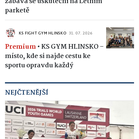
zábava se uskuteční na Letním
parketě
KS FIGHT GYM HLINSKO
31. 07. 2026
Premium
•
KS GYM HLINSKO –
místo, kde si najde cestu ke
sportu opravdu každý
NEJČTENĚJŠÍ