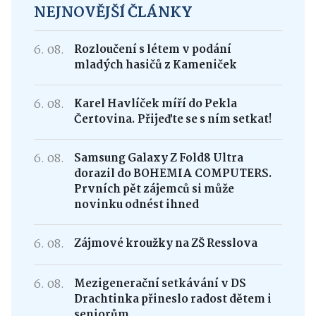
NEJNOVĚJŠÍ ČLÁNKY
6. 08.
Rozloučení s létem v podání
mladých hasičů z Kameniček
6. 08.
Karel Havlíček míří do Pekla
Čertovina. Přijeďte se s ním setkat!
6. 08.
Samsung Galaxy Z Fold8 Ultra
dorazil do BOHEMIA COMPUTERS.
Prvních pět zájemců si může
novinku odnést ihned
6. 08.
Zájmové kroužky na ZŠ Resslova
6. 08.
Mezigenerační setkávání v DS
Drachtinka přineslo radost dětem i
seniorům