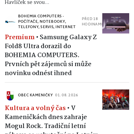
Havlíček se svou...
BOHEMIA COMPUTERS -
PŘED 18
POČÍTAČE, NOTEBOOKY,
HODINAMI
TELEFONY, SERVIS, INTERNET
Premium
•
Samsung Galaxy Z
Fold8 Ultra dorazil do
BOHEMIA COMPUTERS.
Prvních pět zájemců si může
novinku odnést ihned
OBEC KAMENIČKY
01. 08. 2026
Kultura a volný čas
•
V
Kameničkách dnes zahraje
Mogul Rock. Tradiční letní