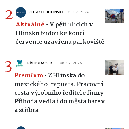
2
REDAKCE IHLINSKO
25. 07. 2026
Aktuálně
•
V pěti ulicích v
Hlinsku budou ke konci
července uzavřena parkoviště
3
PŘÍHODA S. R. O.
08. 07. 2026
Premium
•
Z Hlinska do
mexického Irapuata. Pracovní
cesta výrobního ředitele firmy
Příhoda vedla i do města barev
a stříbra