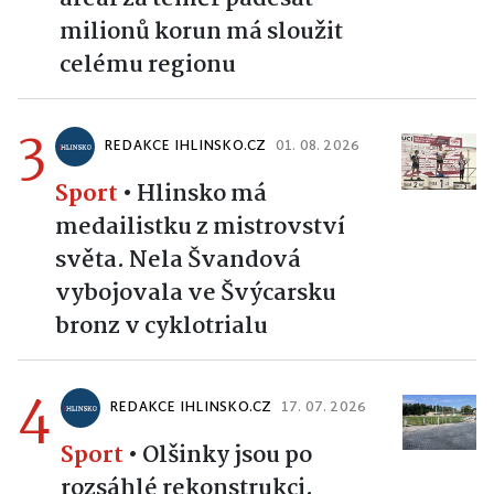
milionů korun má sloužit
celému regionu
3
REDAKCE IHLINSKO.CZ
01. 08. 2026
Sport
•
Hlinsko má
medailistku z mistrovství
světa. Nela Švandová
vybojovala ve Švýcarsku
bronz v cyklotrialu
4
REDAKCE IHLINSKO.CZ
17. 07. 2026
Sport
•
Olšinky jsou po
rozsáhlé rekonstrukci.