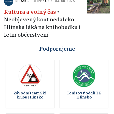
REDAKCE IHLINSKO.CZ
04. 08. 2026
Kultura a volný čas
•
Neobjevený kout nedaleko
Hlinska láká na knihobudku i
letní občerstvení
Podporujeme
Závodní team Ski
Tenisový oddíl TK
klubu Hlinsko
Hlinsko