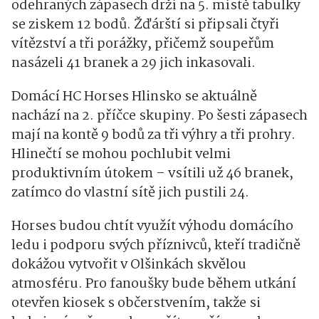
odehraných zápasech drží na 5. místě tabulky
se ziskem 12 bodů. Žďárští si připsali čtyři
vítězství a tři porážky, přičemž soupeřům
nasázeli 41 branek a 29 jich inkasovali.
Domácí HC Horses Hlinsko se aktuálně
nachází na 2. příčce skupiny. Po šesti zápasech
mají na kontě 9 bodů za tři výhry a tři prohry.
Hlinečtí se mohou pochlubit velmi
produktivním útokem – vsítili už 46 branek,
zatímco do vlastní sítě jich pustili 24.
Horses budou chtít využít výhodu domácího
ledu i podporu svých příznivců, kteří tradičně
dokážou vytvořit v Olšinkách skvělou
atmosféru. Pro fanoušky bude během utkání
otevřen kiosek s občerstvením, takže si