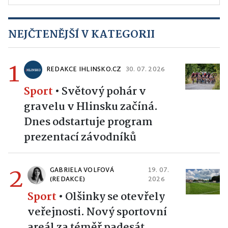
NEJČTENĚJŠÍ V KATEGORII
1
REDAKCE IHLINSKO.CZ
30. 07. 2026
Sport
•
Světový pohár v
gravelu v Hlinsku začíná.
Dnes odstartuje program
prezentací závodníků
2
GABRIELA VOLFOVÁ
19. 07.
(REDAKCE)
2026
Sport
•
Olšinky se otevřely
veřejnosti. Nový sportovní
areál za téměř padesát