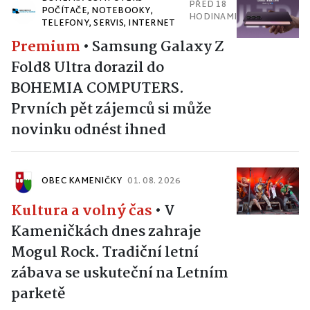
PŘED 18
POČÍTAČE, NOTEBOOKY,
HODINAMI
TELEFONY, SERVIS, INTERNET
Premium
•
Samsung Galaxy Z
Fold8 Ultra dorazil do
BOHEMIA COMPUTERS.
Prvních pět zájemců si může
novinku odnést ihned
OBEC KAMENIČKY
01. 08. 2026
Kultura a volný čas
•
V
Kameničkách dnes zahraje
Mogul Rock. Tradiční letní
zábava se uskuteční na Letním
parketě