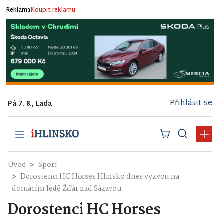
Reklama
Koupit reklamu
Přihlásit se
Pá 7. 8., Lada
Úvod
Sport
Dorostenci HC Horses Hlinsko dnes vyzvou na
domácím ledě Žďár nad Sázavou
Dorostenci HC Horses