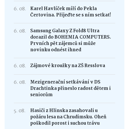
6. 08.
Karel Havlíček míří do Pekla
Čertovina. Přijeďte se s ním setkat!
6. 08.
Samsung Galaxy Z Fold8 Ultra
dorazil do BOHEMIA COMPUTERS.
Prvních pět zájemců si může
novinku odnést ihned
6. 08.
Zájmové kroužky na ZŠ Resslova
6. 08.
Mezigenerační setkávání v DS
Drachtinka přineslo radost dětem i
seniorům
5. 08.
Hasiči z Hlinska zasahovali u
požáru lesa na Chrudimsku. Oheň
poškodil porost i suchou trávu