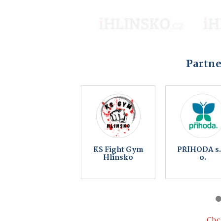
Partne
MikeFix,
BEZKONTAK
servis a prodej
AUTOMYČ
telefonů
HLINSKO 
KOUTY
Chci