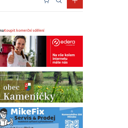
ma
Koupit komerční sdělení