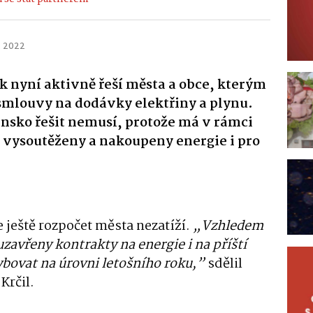
. 2022
ok nyní aktivně řeší města a obce, kterým
 smlouvy na dodávky elektřiny a plynu.
linsko řešit nemusí, protože má v rámci
 vysoutěženy a nakoupeny energie i pro
e ještě rozpočet města nezatíží.
„Vzhledem
avřeny kontrakty na energie i na příští
ybovat na úrovni letošního roku,”
sdělil
Krčil.