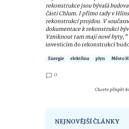
rekonstrukce jsou bývalá budova 
části Chlum. I přímo tady v Hlins
rekonstrukcí projdou. V současn
dokumentace k rekonstrukci býva
Vzniknout tam mají nové byty,”
investicím do rekonstrukcí bud
Energie
elektřina
plyn
Město H
0
Chcete přispět do
NEJNOVĚJŠÍ ČLÁNKY