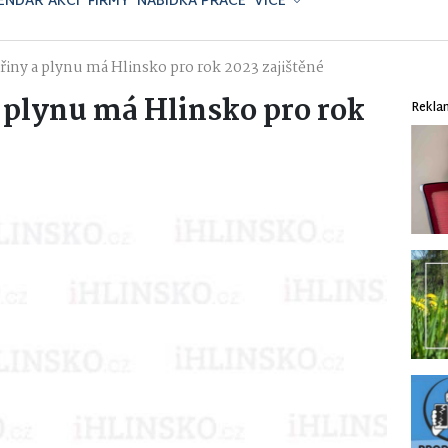
ENDÁŘ AKCÍ
FIRMY
NABÍDKA PRÁCE
VÍCE
řiny a plynu má Hlinsko pro rok 2023 zajištěné
 plynu má Hlinsko pro rok
Rekla