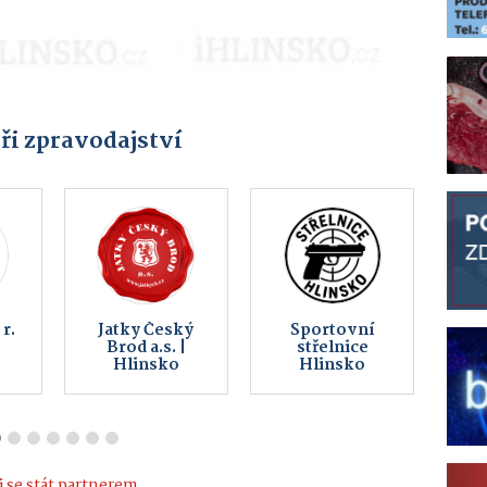
ři zpravodajství
TNÍ
Pujc-auto.cz
EDERA Group
KA
a.s.
-
 se stát partnerem