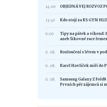
14:00
OBJEDNÁVEJ ROZVOZ 
13:56
Kdo stojí za KS GYM HL
6:00
Tipy na pátek a víkend: 
aneb Šikovné ruce řemes
6. 08.
Rozloučení s létem v po
6. 08.
Karel Havlíček míří do P
6. 08.
Samsung Galaxy Z Fold
Prvních pět zájemců si 