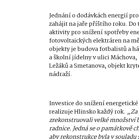
Jednání o dodávkách energií pro
zahájit na jaře příštího roku. Do
aktivity pro snížení spotřeby en
fotovoltaických elektráren na 
objekty je budova fotbalistů a h
a školní jídelny v ulici Máchova
Ležáků a Smetanova, objekt kryt
nádraží.
Investice do snížení energetické
realizuje Hlinsko každý rok.
„Za 
zrekonstruovali velké množství b
radnice. Jedná se o památkově ch
aby rekonstrukce byla v souladu 