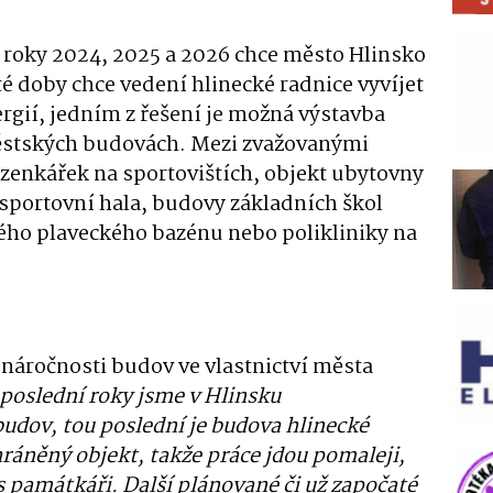
 roky 2024, 2025 a 2026 chce město Hlinsko
 té doby chce vedení hlinecké radnice vyvíjet
ergií, jedním z řešení je možná výstavba
městských budovách. Mezi zvažovanými
ázenkářek na sportovištích, objekt ubytovny
, sportovní hala, budovy základních škol
ého plaveckého bazénu nebo polikliniky na
 náročnosti budov ve vlastnictví města
poslední roky jsme v Hlinsku
udov, tou poslední je budova hlinecké
ráněný objekt, takže práce jdou pomaleji,
s památkáři. Další plánované či už započaté