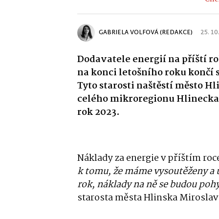
GABRIELA VOLFOVÁ (REDAKCE)
25. 10
Dodavatele energií na příští r
na konci letošního roku končí
Tyto starosti naštěstí město H
celého mikroregionu Hlinecka
rok 2023.
Náklady za energie v příštím roc
k tomu, že máme vysoutěženy a uz
rok, náklady na ně se budou poh
starosta města Hlinska Miroslav 