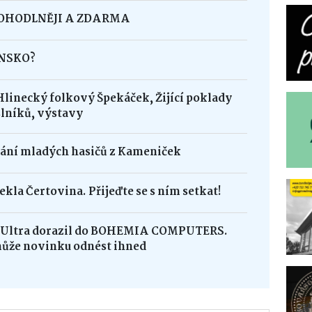
POHODLNĚJI A ZDARMA
INSKO?
Hlinecký folkový Špekáček, Žijící poklady
lníků, výstavy
dání mladých hasičů z Kameniček
ekla Čertovina. Přijeďte se s ním setkat!
8 Ultra dorazil do BOHEMIA COMPUTERS.
může novinku odnést ihned