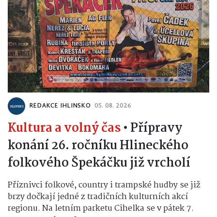
REDAKCE IHLINSKO
05. 08. 2026
Kultura a volný čas
•
Přípravy
konání 26. ročníku Hlineckého
folkového Špekáčku již vrcholí
Příznivci folkové, country i trampské hudby se již
brzy dočkají jedné z tradičních kulturních akcí
regionu. Na letním parketu Cihelka se v pátek 7.