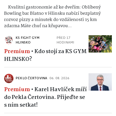
Kvalitní gastronomie až ke dveřím: Oblíbený
Bowling bar Blatno v Hlinsku nabízí bezplatný
rozvoz pizzy a minutek do vzdálenosti 15 km
zdarma Máte chuť na křupavou...
KS FIGHT GYM
PŘED 17
HLINSKO
HODINAMI
Premium
•
Kdo stojí za KS GYM
HLINSKO?
PEKLO ČERTOVINA
06. 08. 2026
Premium
•
Karel Havlíček míří
do Pekla Čertovina. Přijeďte se
s ním setkat!