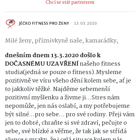
Chci se stát partnerem
JÉČKO FITNESS PRO ŽENY
13. 03. 2020
Milé ženy, příznivkyně naše, kamarádky,
dnešním dnem 13.3.2020 došlo
k
DOČASNÉMU UZAVŘENÍ
našeho fitness
studia
(jedná se pouze o fitness).Mysleme
pozitivně ve víru všeho dění kolem sebe, ať je
to jakkoliv těžké. Najděme sebemenší
pozitivní myšlenku a živme ji...Stres nám
nepomůže, jen nás oslabí, a my potřebujeme
být silné...pro sebe... pro své rodiny. Přeji vám
jen to dobré, chraňte si své zdraví, pečujte o
sebe, své blízké a věřme, že tak jak se střídá