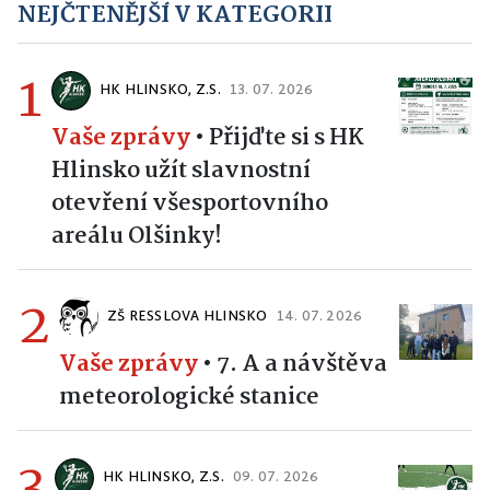
NEJČTENĚJŠÍ V KATEGORII
1
HK HLINSKO, Z.S.
13. 07. 2026
Vaše zprávy
•
Přijďte si s HK
Hlinsko užít slavnostní
otevření všesportovního
areálu Olšinky!
2
ZŠ RESSLOVA HLINSKO
14. 07. 2026
Vaše zprávy
•
7. A a návštěva
meteorologické stanice
3
HK HLINSKO, Z.S.
09. 07. 2026