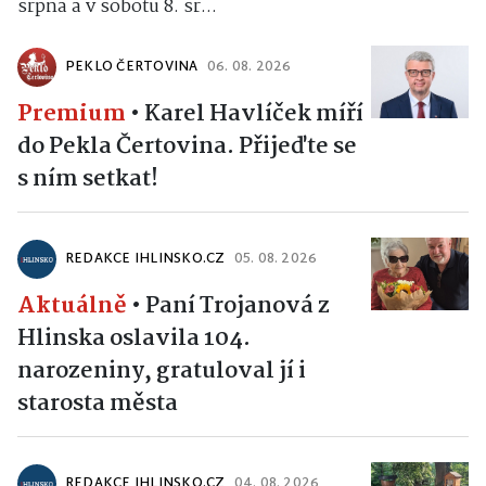
srpna a v sobotu 8. sr...
PEKLO ČERTOVINA
06. 08. 2026
Premium
•
Karel Havlíček míří
do Pekla Čertovina. Přijeďte se
s ním setkat!
REDAKCE IHLINSKO.CZ
05. 08. 2026
Aktuálně
•
Paní Trojanová z
Hlinska oslavila 104.
narozeniny, gratuloval jí i
starosta města
REDAKCE IHLINSKO.CZ
04. 08. 2026