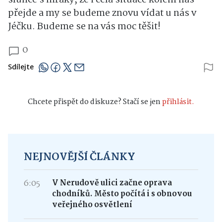
slunce s mraky, že i celá situace kolem nás
přejde a my se budeme znovu vídat u nás v
Jéčku. Budeme se na vás moc těšit!
0
Sdílejte
Chcete přispět do diskuze? Stačí se jen
přihlásit.
NEJNOVĚJŠÍ ČLÁNKY
6:05
V Nerudově ulici začne oprava
chodníků. Město počítá i s obnovou
veřejného osvětlení