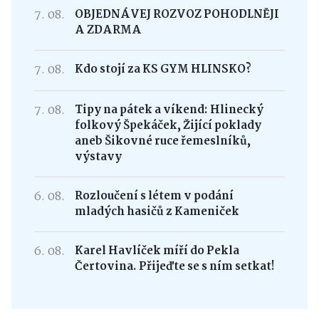
7. 08.
OBJEDNÁVEJ ROZVOZ POHODLNĚJI
A ZDARMA
7. 08.
Kdo stojí za KS GYM HLINSKO?
7. 08.
Tipy na pátek a víkend: Hlinecký
folkový Špekáček, Žijící poklady
aneb Šikovné ruce řemeslníků,
výstavy
6. 08.
Rozloučení s létem v podání
mladých hasičů z Kameniček
6. 08.
Karel Havlíček míří do Pekla
Čertovina. Přijeďte se s ním setkat!