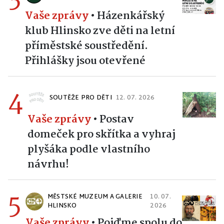
Vaše zprávy
•
Házenkářský
klub Hlinsko zve děti na letní
příměstské soustředění.
Přihlášky jsou otevřené
4
SOUTĚŽE PRO DĚTI
12. 07. 2026
Vaše zprávy
•
Postav
domeček pro skřítka a vyhraj
plyšáka podle vlastního
návrhu!
5
MĚSTSKÉ MUZEUM A GALERIE
10. 07.
HLINSKO
2026
Vaše zprávy
•
Pojďme spolu do