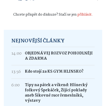
Chcete přispět do diskuze? Stačí se jen
přihlásit.
NEJNOVĚJŠÍ ČLÁNKY
14:00
OBJEDNÁVEJ ROZVOZ POHODLNĚJI
A ZDARMA
13:56
Kdo stojí za KS GYM HLINSKO?
6:00
Tipy na pátek a víkend: Hlinecký
folkový Špekáček, Žijící poklady
aneb Šikovné ruce řemeslníků,
výstavy