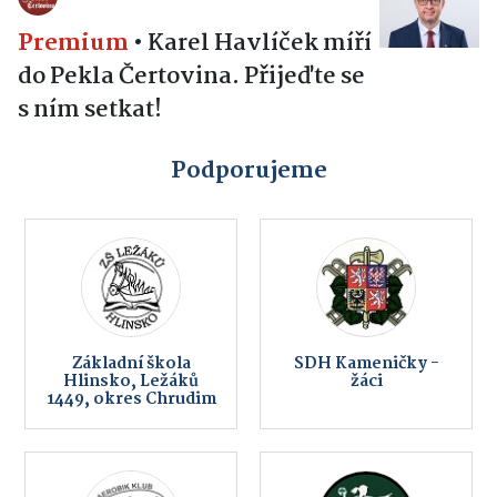
Premium
•
Karel Havlíček míří
do Pekla Čertovina. Přijeďte se
s ním setkat!
Podporujeme
Základní škola
SDH Kameničky -
Hlinsko, Ležáků
žáci
1449, okres Chrudim