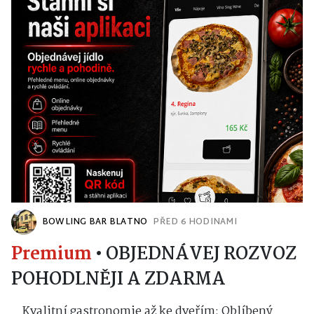
BOWLING BAR BLATNO
PŘED 6 HODINAMI
Premium
•
OBJEDNÁVEJ ROZVOZ
POHODLNĚJI A ZDARMA
Kvalitní gastronomie až ke dveřím: Oblíbený