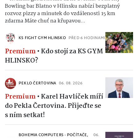
Bowling bar Blatno v Hlinsku nabízí bezplatný
rozvoz pizzy a minutek do vzdálenosti 15 km
zdarma Máte chuť na křupavou...
KS FIGHT GYM HLINSKO
PŘED 6 HODINAMI
Premium
•
Kdo stojí za KS GYM
HLINSKO?
PEKLO ČERTOVINA
06. 08. 2026
Premium
•
Karel Havlíček míří
do Pekla Čertovina. Přijeďte se
s ním setkat!
BOHEMIA COMPUTERS - POČÍTAČE,
06.