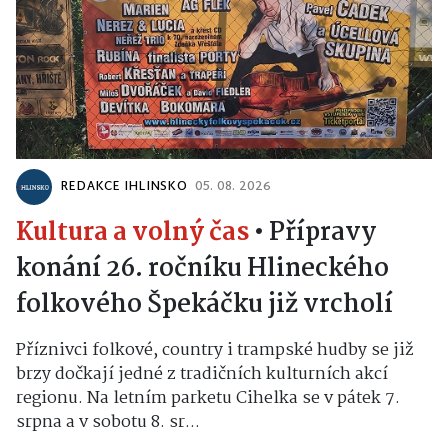
REDAKCE IHLINSKO
05. 08. 2026
Kultura a volný čas
•
Přípravy
konání 26. ročníku Hlineckého
folkového Špekáčku již vrcholí
Příznivci folkové, country i trampské hudby se již
brzy dočkají jedné z tradičních kulturních akcí
regionu. Na letním parketu Cihelka se v pátek 7.
srpna a v sobotu 8. sr...