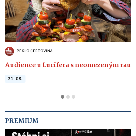
PEKLO ČERTOVINA
Audience u Lucifera s neomezeným raute
21. 08.
PREMIUM