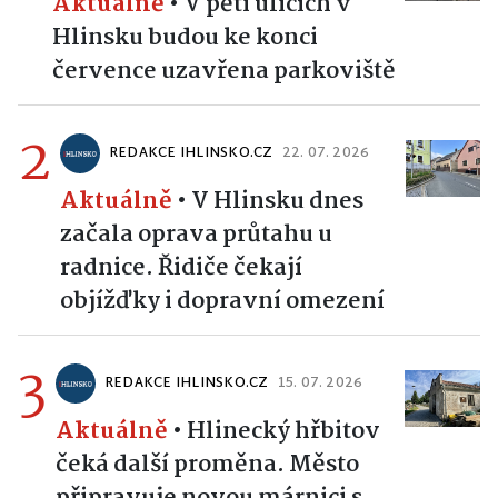
Aktuálně
•
V pěti ulicích v
Hlinsku budou ke konci
července uzavřena parkoviště
2
REDAKCE IHLINSKO.CZ
22. 07. 2026
Aktuálně
•
V Hlinsku dnes
začala oprava průtahu u
radnice. Řidiče čekají
objížďky i dopravní omezení
3
REDAKCE IHLINSKO.CZ
15. 07. 2026
Aktuálně
•
Hlinecký hřbitov
čeká další proměna. Město