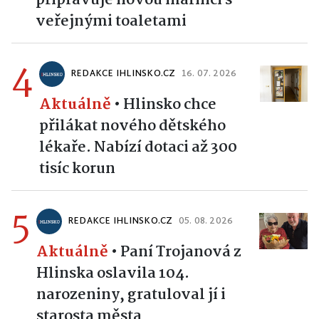
připravuje novou márnici s
veřejnými toaletami
4
REDAKCE IHLINSKO.CZ
16. 07. 2026
Aktuálně
•
Hlinsko chce
přilákat nového dětského
lékaře. Nabízí dotaci až 300
tisíc korun
5
REDAKCE IHLINSKO.CZ
05. 08. 2026
Aktuálně
•
Paní Trojanová z
Hlinska oslavila 104.
narozeniny, gratuloval jí i
starosta města