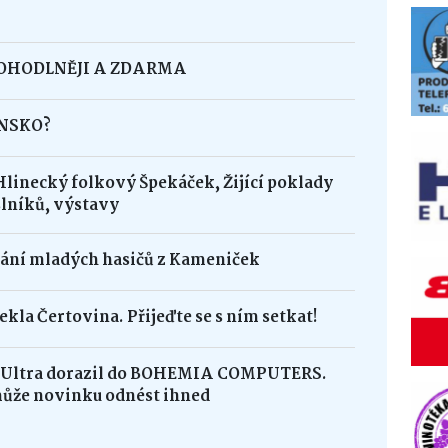
POHODLNĚJI A ZDARMA
INSKO?
Hlinecký folkový Špekáček, Žijící poklady
lníků, výstavy
dání mladých hasičů z Kameniček
ekla Čertovina. Přijeďte se s ním setkat!
8 Ultra dorazil do BOHEMIA COMPUTERS.
může novinku odnést ihned