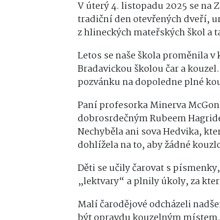
V úterý 4. listopadu 2025 se na
tradiční den otevřených dveří, u
z hlineckých mateřských škol a t
Letos se naše škola proměnila v
Bradavickou školou čar a kouzel.
pozvánku na dopoledne plné kouz
Paní profesorka Minerva McGonag
dobrosrdečným Rubeem Hagridem
Nechyběla ani sova Hedvika, kter
dohlížela na to, aby žádné kouzl
Děti se učily čarovat s písmenky,
„lektvary“ a plnily úkoly, za kt
Malí čarodějové odcházeli nadše
být opravdu kouzelným místem