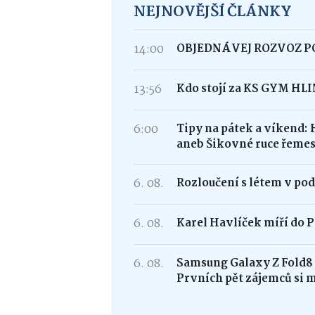
NEJNOVĚJŠÍ ČLÁNKY
14:00
OBJEDNÁVEJ ROZVOZ 
13:56
Kdo stojí za KS GYM HL
6:00
Tipy na pátek a víkend: 
aneb Šikovné ruce řemes
6. 08.
Rozloučení s létem v po
6. 08.
Karel Havlíček míří do P
6. 08.
Samsung Galaxy Z Fold
Prvních pět zájemců si 