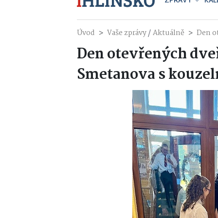
ZPRÁVY
KAL
/
Úvod
Vaše zprávy
Aktuálně
Den o
Den otevřených dveř
Smetanova s kouzel