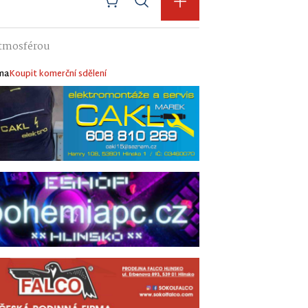
atmosférou
ma
Koupit komerční sdělení