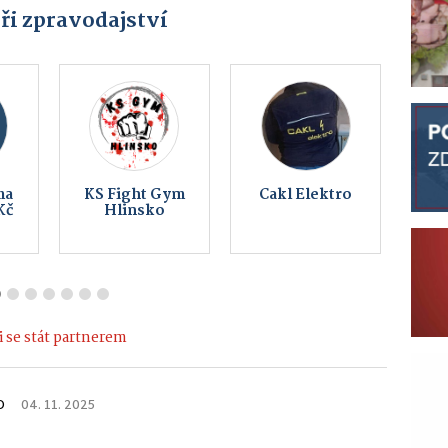
ři zpravodajství
í
Multifunkční
HUKY s.r.o.
centrum
Elektro
Hlinsko
 se stát partnerem
O
04. 11. 2025