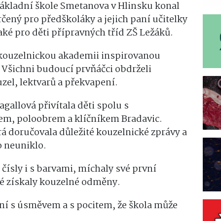
 Základní škole Smetanova v Hlinsku konal
rčený pro předškoláky a jejich paní učitelky
aké pro děti přípravných tříd ZŠ Ležáků.
 kouzelnickou akademii inspirovanou
 Všichni budoucí prvňáčci obdrželi
el, lektvarů a překvapení.
allová přivítala děti spolu s
, poloobrem a klíčníkem Bradavic.
á doručovala důležité kouzelnické zprávy a
o neuniklo.
 čísly i s barvami, míchaly své první
eré získaly kouzelné odměny.
ní s úsměvem a s pocitem, že škola může
.