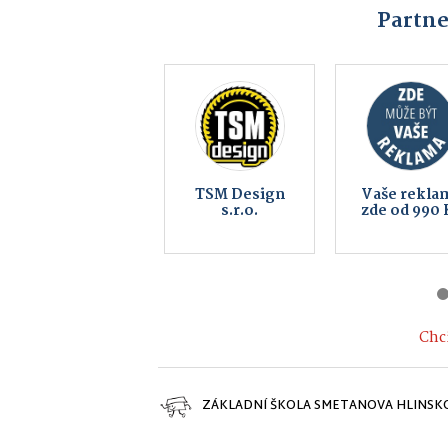
Partne
EDERA Group
Sportovn
a.s.
střelnice
Hlinsko
Chci
ZÁKLADNÍ ŠKOLA SMETANOVA HLINSK