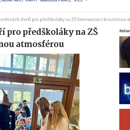
ENDÁŘ AKCÍ
FIRMY
NABÍDKA PRÁCE
VÍCE
tevřených dveří pro předškoláky na ZŠ Smetanova s kouzelnou 
í pro předškoláky na ZŠ
Rekla
nou atmosférou