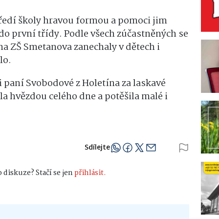
tředí školy hravou formou a pomoci jim
do první třídy. Podle všech zúčastněných se
 na ZŠ Smetanova zanechaly v dětech i
lo.
 paní Svobodové z Holetína za laskavé
la hvězdou celého dne a potěšila malé i
Sdílejte
 diskuze? Stačí se jen
přihlásit.