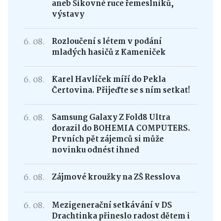
aneb Šikovné ruce řemeslníků,
výstavy
6. 08.
Rozloučení s létem v podání
mladých hasičů z Kameniček
6. 08.
Karel Havlíček míří do Pekla
Čertovina. Přijeďte se s ním setkat!
6. 08.
Samsung Galaxy Z Fold8 Ultra
dorazil do BOHEMIA COMPUTERS.
Prvních pět zájemců si může
novinku odnést ihned
6. 08.
Zájmové kroužky na ZŠ Resslova
6. 08.
Mezigenerační setkávání v DS
Drachtinka přineslo radost dětem i