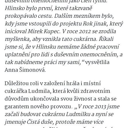
duševním onemocněním jako člen týmu.
Hlinsko bylo první, které takzvaně
prokopávalo cestu. Dalším mezníkem bylo,
kdy jsme vstoupili do projektu Rok jinak, který
inicioval Mirek Kupec. V roce 2012 se zrodila
myšlenka, aby vznikla tato cukrárna. Říkali
jsme si, že v Hlinsku nemáme žádné pracovní
uplatnění pro lidi s duševním onemocněním, a
tak nabídneme práci my sami,“
vysvětlila
Anna Šimonová.
Důležitou roli v založení hrála i místní
cukrářka Ludmila, která kvůli zdravotním
důvodům ukončovala svou živnost a stala se
garantem nového provozu.
„V roce 2013 jsme
začali budovat cukrárnu Ludmilku a nyní se
jmenuje Čistá duše, protože máme více