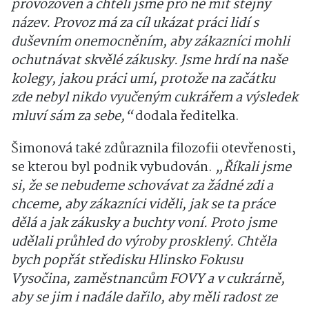
provozoven a chtěli jsme pro ně mít stejný
název. Provoz má za cíl ukázat práci lidí s
duševním onemocněním, aby zákazníci mohli
ochutnávat skvělé zákusky. Jsme hrdí na naše
kolegy, jakou práci umí, protože na začátku
zde nebyl nikdo vyučeným cukrářem a výsledek
mluví sám za sebe,“
dodala ředitelka.
Šimonová také zdůraznila filozofii otevřenosti,
se kterou byl podnik vybudován.
„Říkali jsme
si, že se nebudeme schovávat za žádné zdi a
chceme, aby zákazníci viděli, jak se ta práce
dělá a jak zákusky a buchty voní. Proto jsme
udělali průhled do výroby prosklený. Chtěla
bych popřát středisku Hlinsko Fokusu
Vysočina, zaměstnancům FOVY a v cukrárně,
aby se jim i nadále dařilo, aby měli radost ze