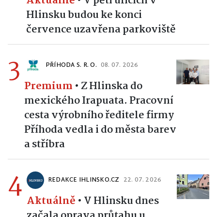
Aktuálně
•
V pěti ulicích v
Hlinsku budou ke konci
července uzavřena parkoviště
3
PŘÍHODA S. R. O.
08. 07. 2026
Premium
•
Z Hlinska do
mexického Irapuata. Pracovní
cesta výrobního ředitele firmy
Příhoda vedla i do města barev
a stříbra
4
REDAKCE IHLINSKO.CZ
22. 07. 2026
Aktuálně
•
V Hlinsku dnes
začala oprava průtahu u