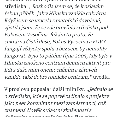
střediska.
„Rozhodla jsem se, že k oslavám
řeknu příběh, jak v Hlinsku vznikla cukrárna.
Když jsem se vracela z mateřské dovolené,
zjistila jsem, že se zde otevřelo středisko pod
Fokusem Vysočina. Říkám to proto, že
cukrárna Čistá duše, Fokus Vysočina a FOVY
fungují vždycky spolu a bez sebe by nemohly
fungovat. Bylo to pátého října 2005, kdy bylo v
Hlinsku založeno centrum denních aktivit pro
lidi s duševním onemocněním a zároveň
vzniklo také dobrovolnické centrum,“
uvedla.
V proslovu popsala i další milníky.
„Jednalo se
o středisko, kde se poprvé začínalo s projekty
jako peer konzultant mezi zaměstnanci, což
znamená člověk s vlastní zkušeností s