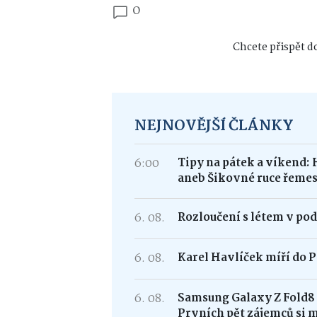
0
Chcete přispět do
NEJNOVĚJŠÍ ČLÁNKY
6:00
Tipy na pátek a víkend: 
aneb Šikovné ruce řemes
6. 08.
Rozloučení s létem v po
6. 08.
Karel Havlíček míří do P
6. 08.
Samsung Galaxy Z Fold
Prvních pět zájemců si 