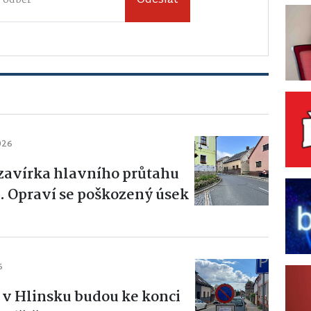
Odeslat
026
zavírka hlavního průtahu
 Opraví se poškozený úsek
6
h v Hlinsku budou ke konci