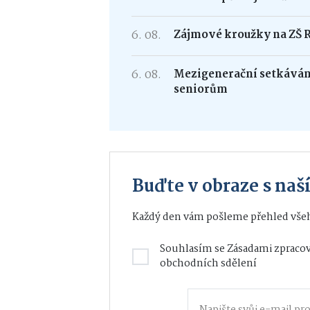
6. 08.
Zájmové kroužky na ZŠ 
6. 08.
Mezigenerační setkávání
seniorům
Buďte v obraze s na
Každý den vám pošleme přehled všeh
Souhlasím se
Zásadami zpracov
obchodních sdělení