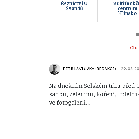
Koupelna
Bistro GAM
music bar
Chci
PETR LAŠTŮVKA (REDAKCE)
29. 03. 2
Na dnešním Selském trhu před O
sadbu, zeleninu, koření, trdelní
ve fotogalerii.⤵