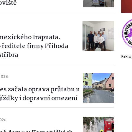
oviště
 mexického Irapuata.
 ředitele firmy Příhoda
stříbra
Rekla
 2026
es začala oprava průtahu u
bjížďky i dopravní omezení
2026