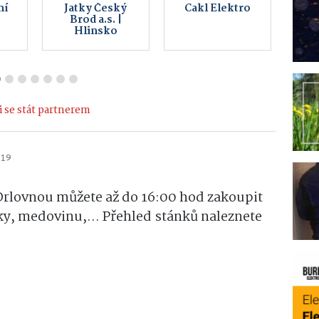
AS
Sportovní
HUKY s.r.o.
střelnice
Elektro
Hlinsko
 se stát partnerem
019
rlovnou můžete až do 16:00 hod zakoupit
ky, medovinu,... Přehled stánků naleznete