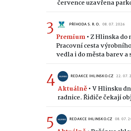
července uzavřena park
3
PŘÍHODA S. R. O.
08. 07. 2026
Premium
•
Z Hlinska do
Pracovní cesta výrobního
vedla i do města barev a 
4
REDAKCE IHLINSKO.CZ
22. 07.
Aktuálně
•
V Hlinsku dn
radnice. Řidiče čekají o
5
REDAKCE IHLINSKO.CZ
08. 07. 