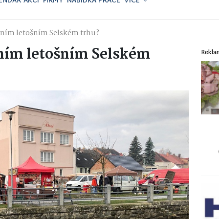
ENDÁŘ AKCÍ
FIRMY
NABÍDKA PRÁCE
VÍCE
vním letošním Selském trhu?
vním letošním Selském
Rekla