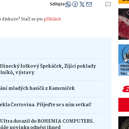
Sdílejte
 diskuze? Stačí se jen
přihlásit.
Hlinecký folkový Špekáček, Žijící poklady
lníků, výstavy
dání mladých hasičů z Kameniček
ekla Čertovina. Přijeďte se s ním setkat!
8 Ultra dorazil do BOHEMIA COMPUTERS.
může novinku odnést ihned