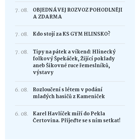
7. 08.
OBJEDNÁVEJ ROZVOZ POHODLNĚJI
A ZDARMA
7. 08.
Kdo stojí za KS GYM HLINSKO?
7. 08.
Tipy na pátek a víkend: Hlinecký
folkový Špekáček, Žijící poklady
aneb Šikovné ruce řemeslníků,
výstavy
6. 08.
Rozloučení s létem v podání
mladých hasičů z Kameniček
6. 08.
Karel Havlíček míří do Pekla
Čertovina. Přijeďte se s ním setkat!