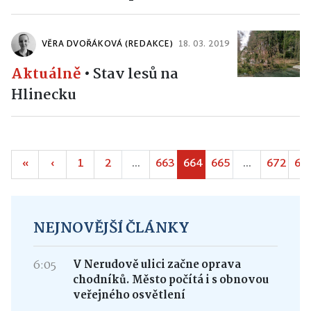
VĚRA DVOŘÁKOVÁ (REDAKCE)
18. 03. 2019
Aktuálně
•
Stav lesů na
Hlinecku
«
‹
1
2
...
663
664
665
...
672
67
NEJNOVĚJŠÍ ČLÁNKY
6:05
V Nerudově ulici začne oprava
chodníků. Město počítá i s obnovou
veřejného osvětlení