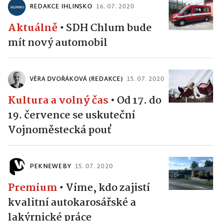
REDAKCE IHLINSKO
16. 07. 2020
Aktuálně
•
SDH Chlum bude
mít nový automobil
VĚRA DVOŘÁKOVÁ (REDAKCE)
15. 07. 2020
Kultura a volný čas
•
Od 17. do
19. července se uskuteční
Vojnoměstecká pouť
PEKNEWEBY
15. 07. 2020
Premium
•
Víme, kdo zajistí
kvalitní autokarosářské a
lakýrnické práce