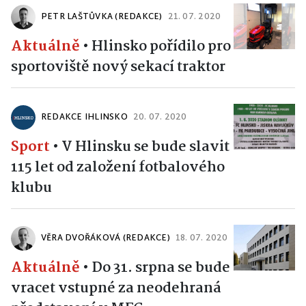
PETR LAŠTŮVKA (REDAKCE)
21. 07. 2020
Aktuálně
•
Hlinsko pořídilo pro
sportoviště nový sekací traktor
REDAKCE IHLINSKO
20. 07. 2020
Sport
•
V Hlinsku se bude slavit
115 let od založení fotbalového
klubu
VĚRA DVOŘÁKOVÁ (REDAKCE)
18. 07. 2020
Aktuálně
•
Do 31. srpna se bude
vracet vstupné za neodehraná