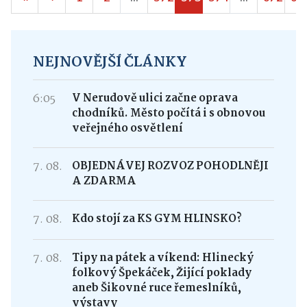
NEJNOVĚJŠÍ ČLÁNKY
6:05
V Nerudově ulici začne oprava
chodníků. Město počítá i s obnovou
veřejného osvětlení
7. 08.
OBJEDNÁVEJ ROZVOZ POHODLNĚJI
A ZDARMA
7. 08.
Kdo stojí za KS GYM HLINSKO?
7. 08.
Tipy na pátek a víkend: Hlinecký
folkový Špekáček, Žijící poklady
aneb Šikovné ruce řemeslníků,
výstavy