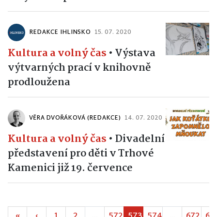
REDAKCE IHLINSKO
15. 07. 2020
Kultura a volný čas
•
Výstava
výtvarných prací v knihovně
prodloužena
VĚRA DVOŘÁKOVÁ (REDAKCE)
14. 07. 2020
Kultura a volný čas
•
Divadelní
představení pro děti v Trhové
Kamenici již 19. července
«
‹
1
2
...
572
573
574
...
672
67