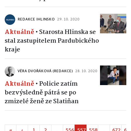
REDAKCE IHLINSKO
29. 10. 2020
Aktuálně
•
Starosta Hlinska se
stal zastupitelem Pardubického
kraje
VĚRA DVOŘÁKOVÁ (REDAKCE)
28. 10. 2020
Aktuálně
•
Policie zatím
bezvýsledně pátrá se po
zmizelé ženě ze Slatiňan
«
‹
1
2
...
556
557
558
...
672
67