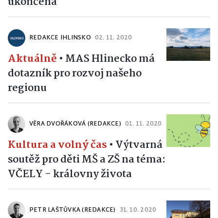
ukončena
REDAKCE IHLINSKO
02. 11. 2020
Aktuálně
•
MAS Hlinecko má
dotazník pro rozvoj našeho
regionu
VĚRA DVOŘÁKOVÁ (REDAKCE)
01. 11. 2020
Kultura a volný čas
•
Výtvarná
soutěž pro děti MŠ a ZŠ na téma:
VČELY - královny života
PETR LAŠTŮVKA (REDAKCE)
31. 10. 2020