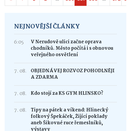
NEJNOVĚJŠÍ ČLÁNKY
6:05
V Nerudově ulici začne oprava
chodníků. Město počítá i s obnovou
veřejného osvětlení
7. 08.
OBJEDNÁVEJ ROZVOZ POHODLNĚJI
A ZDARMA
7. 08.
Kdo stojí za KS GYM HLINSKO?
7. 08.
Tipy na pátek a víkend: Hlinecký
folkový Špekáček, Žijící poklady
aneb Šikovné ruce řemeslníků,
výstavy