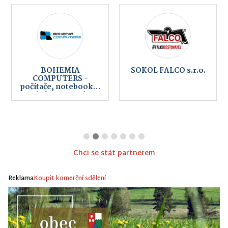
BOHEMIA
SOKOL FALCO s.r.o.
COMPUTERS -
počítače, notebooky,
telefony, servis,
internet
Chci se stát partnerem
Reklama
Koupit komerční sdělení