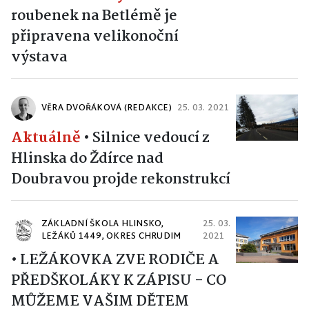
roubenek na Betlémě je
připravena velikonoční
výstava
VĚRA DVOŘÁKOVÁ (REDAKCE)
25. 03. 2021
Aktuálně
•
Silnice vedoucí z
Hlinska do Ždírce nad
Doubravou projde rekonstrukcí
ZÁKLADNÍ ŠKOLA HLINSKO,
25. 03.
LEŽÁKŮ 1449, OKRES CHRUDIM
2021
•
LEŽÁKOVKA ZVE RODIČE A
PŘEDŠKOLÁKY K ZÁPISU - CO
MŮŽEME VAŠIM DĚTEM