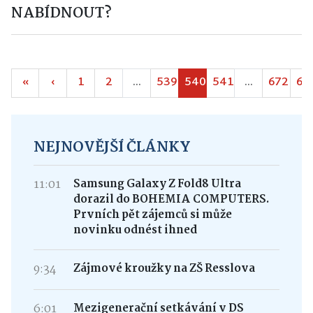
NABÍDNOUT?
«
‹
1
2
...
539
540
541
...
672
67
NEJNOVĚJŠÍ ČLÁNKY
11:01
Samsung Galaxy Z Fold8 Ultra
dorazil do BOHEMIA COMPUTERS.
Prvních pět zájemců si může
novinku odnést ihned
9:34
Zájmové kroužky na ZŠ Resslova
6:01
Mezigenerační setkávání v DS