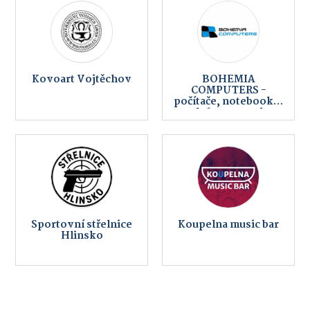
Kovoart Vojtěchov
BOHEMIA
COMPUTERS -
počítače, notebooky,
telefony, servis,
internet
Sportovní střelnice
Koupelna music bar
Hlinsko