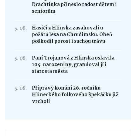
Drachtinka přineslo radost dětem i
seniorům
5. 08.
Hasiči z Hlinska zasahovali u
požáru lesa na Chrudimsku. Oheň
poškodil porost i suchou trávu
5. 08.
Paní Trojanová z Hlinska oslavila
104. narozeniny, gratuloval jí i
starosta města
5. 08.
Přípravy konání 26. ročníku
Hlineckého folkového Špekáčku již
vrcholí