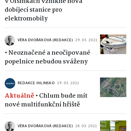
v Olšinkách vznikne nová
dobíjecí stanice pro
elektromobily
VĚRA DVOŘÁKOVÁ (REDAKCE)
29. 03. 2021
•
Neoznačené a neočipované
popelnice nebudou sváženy
REDAKCE IHLINSKO
29. 03. 2021
Aktuálně
•
Chlum bude mít
nové multifunkční hřiště
VĚRA DVOŘÁKOVÁ (REDAKCE)
28. 03. 2021