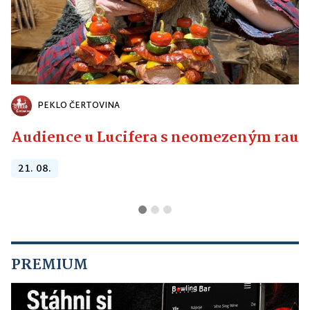
PEKLO ČERTOVINA
Audience u Lucifera s neomezeným raute
21. 08.
PREMIUM