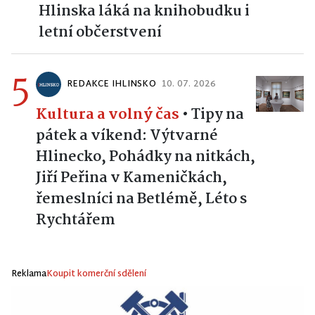
Hlinska láká na knihobudku i
letní občerstvení
5
REDAKCE IHLINSKO
10. 07. 2026
Kultura a volný čas
•
Tipy na
pátek a víkend: Výtvarné
Hlinecko, Pohádky na nitkách,
Jiří Peřina v Kameničkách,
řemeslníci na Betlémě, Léto s
Rychtářem
Reklama
Koupit komerční sdělení