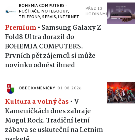
BOHEMIA COMPUTERS -
PŘED 13
POČÍTAČE, NOTEBOOKY,
HODINAMI
TELEFONY, SERVIS, INTERNET
Premium
•
Samsung Galaxy Z
Fold8 Ultra dorazil do
BOHEMIA COMPUTERS.
Prvních pět zájemců si může
novinku odnést ihned
OBEC KAMENIČKY
01. 08. 2026
Kultura a volný čas
•
V
Kameničkách dnes zahraje
Mogul Rock. Tradiční letní
zábava se uskuteční na Letním
parketě