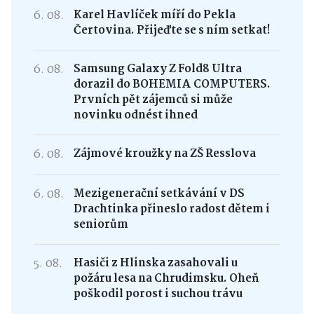
6. 08.
Karel Havlíček míří do Pekla
Čertovina. Přijeďte se s ním setkat!
6. 08.
Samsung Galaxy Z Fold8 Ultra
dorazil do BOHEMIA COMPUTERS.
Prvních pět zájemců si může
novinku odnést ihned
6. 08.
Zájmové kroužky na ZŠ Resslova
6. 08.
Mezigenerační setkávání v DS
Drachtinka přineslo radost dětem i
seniorům
5. 08.
Hasiči z Hlinska zasahovali u
požáru lesa na Chrudimsku. Oheň
poškodil porost i suchou trávu