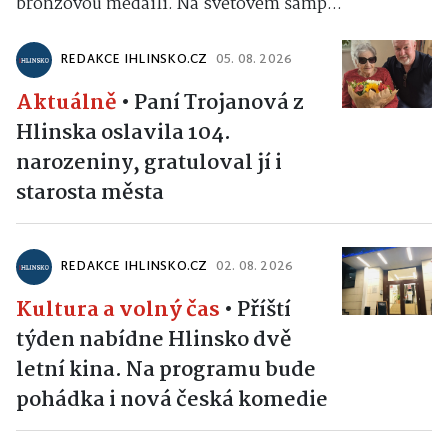
bronzovou medaili. Na světovém šamp...
REDAKCE IHLINSKO.CZ
05. 08. 2026
Aktuálně
•
Paní Trojanová z
Hlinska oslavila 104.
narozeniny, gratuloval jí i
starosta města
REDAKCE IHLINSKO.CZ
02. 08. 2026
Kultura a volný čas
•
Příští
týden nabídne Hlinsko dvě
letní kina. Na programu bude
pohádka i nová česká komedie