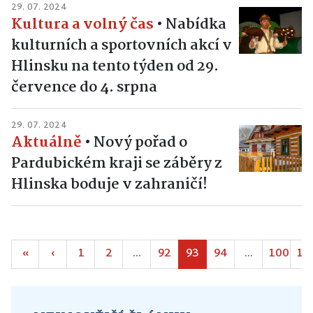
29. 07. 2024
Kultura a volný čas
•
Nabídka
kulturních a sportovních akcí v
Hlinsku na tento týden od 29.
července do 4. srpna
29. 07. 2024
Aktuálně
•
Nový pořad o
Pardubickém kraji se záběry z
Hlinska boduje v zahraničí!
«
‹
1
2
...
92
93
94
...
100
10