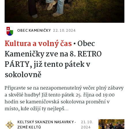
OBEC KAMENIČKY
22. 10. 2024
Kultura a volný čas
•
Obec
Kameničky zve na 8. RETRO
PÁRTY, již tento pátek v
sokolovně
Připravte se na nezapomenutelný večer plný zábavy
a skvělé hudby! Již tento pátek 25. října od 19:00
hodin se kameničovská sokolovna promění v
místo, kde ožijí ty nejlepš...
KELTSKÝ SKANZEN NASAVRKY -
21. 10.
ZEMĚ KELTŮ
2024