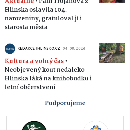
Aktuálně
•
Paní Trojanová z
Hlinska oslavila 104.
narozeniny, gratuloval jí i
starosta města
REDAKCE IHLINSKO.CZ
04. 08. 2026
Kultura a volný čas
•
Neobjevený kout nedaleko
Hlinska láká na knihobudku i
letní občerstvení
Podporujeme