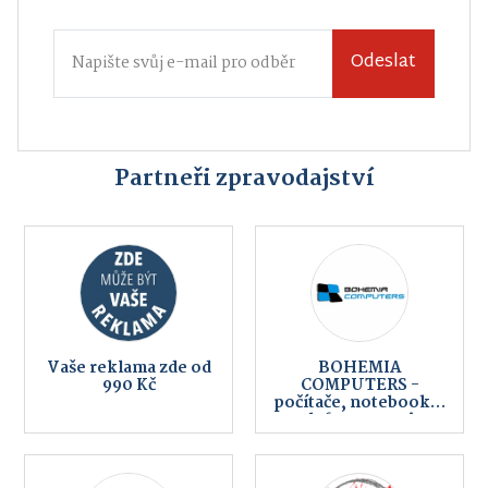
Odeslat
Partneři zpravodajství
Vaše reklama zde od
BOHEMIA
990 Kč
COMPUTERS -
počítače, notebooky,
telefony, servis,
internet