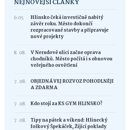
NEJNOVĚJŠÍ ČLÁNKY
6:05
Hlinsko čeká investičně nabitý
závěr roku. Město dokončí
rozpracované stavby a připravuje
nové projekty
8. 08.
V Nerudově ulici začne oprava
chodníků. Město počítá i s obnovou
veřejného osvětlení
7. 08.
OBJEDNÁVEJ ROZVOZ POHODLNĚJI
A ZDARMA
7. 08.
Kdo stojí za KS GYM HLINSKO?
7. 08.
Tipy na pátek a víkend: Hlinecký
folkový Špekáček, Žijící poklady