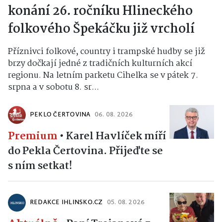
konání 26. ročníku Hlineckého
folkového Špekáčku již vrcholí
Příznivci folkové, country i trampské hudby se již
brzy dočkají jedné z tradičních kulturních akcí
regionu. Na letním parketu Cihelka se v pátek 7.
srpna a v sobotu 8. sr...
PEKLO ČERTOVINA
06. 08. 2026
Premium
•
Karel Havlíček míří
do Pekla Čertovina. Přijeďte se
s ním setkat!
REDAKCE IHLINSKO.CZ
05. 08. 2026