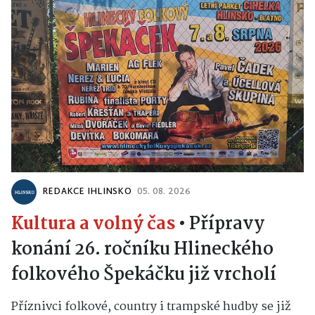
REDAKCE IHLINSKO
05. 08. 2026
Kultura a volný čas
•
Přípravy
konání 26. ročníku Hlineckého
folkového Špekáčku již vrcholí
Příznivci folkové, country i trampské hudby se již