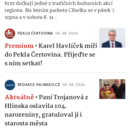
brzy dočkají jedné z tradičních kulturních akcí
regionu. Na letním parketu Cihelka se v pátek 7.
srpna a v sobotu 8. sr...
PEKLO ČERTOVINA
06. 08. 2026
Premium
•
Karel Havlíček míří
do Pekla Čertovina. Přijeďte se
s ním setkat!
REDAKCE IHLINSKO.CZ
05. 08. 2026
Aktuálně
•
Paní Trojanová z
Hlinska oslavila 104.
narozeniny, gratuloval jí i
starosta města