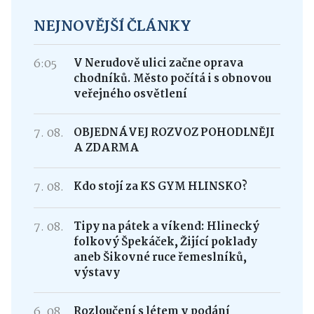
NEJNOVĚJŠÍ ČLÁNKY
6:05
V Nerudově ulici začne oprava
chodníků. Město počítá i s obnovou
veřejného osvětlení
7. 08.
OBJEDNÁVEJ ROZVOZ POHODLNĚJI
A ZDARMA
7. 08.
Kdo stojí za KS GYM HLINSKO?
7. 08.
Tipy na pátek a víkend: Hlinecký
folkový Špekáček, Žijící poklady
aneb Šikovné ruce řemeslníků,
výstavy
6. 08.
Rozloučení s létem v podání