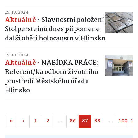
15. 10. 2024
Aktuálně
•
Slavnostní položení
Stolpersteinů dnes připomene
další oběti holocaustu v Hlinsku
15. 10. 2024
Aktuálně
•
NABÍDKA PRÁCE:
Referent/ka odboru životního
prostředí Městského úřadu
Hlinsko
«
‹
1
2
...
86
87
88
...
100
10