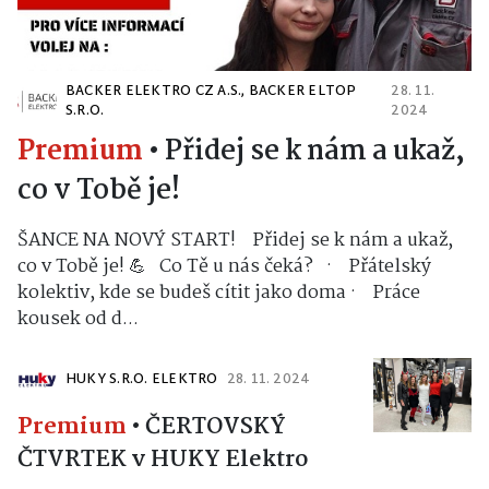
BACKER ELEKTRO CZ A.S., BACKER ELTOP
28. 11.
S.R.O.
2024
Premium
•
Přidej se k nám a ukaž,
co v Tobě je!
ŠANCE NA NOVÝ START! Přidej se k nám a ukaž,
co v Tobě je! 💪 Co Tě u nás čeká? · Přátelský
kolektiv, kde se budeš cítit jako doma · Práce
kousek od d...
HUKY S.R.O. ELEKTRO
28. 11. 2024
Premium
•
ČERTOVSKÝ
ČTVRTEK v HUKY Elektro