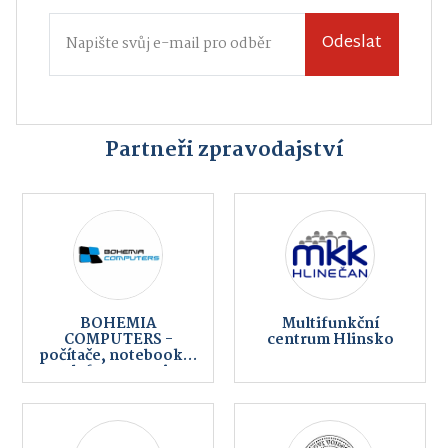
Odeslat
Partneři zpravodajství
BOHEMIA
Multifunkční
COMPUTERS -
centrum Hlinsko
počítače, notebooky,
telefony, servis,
internet