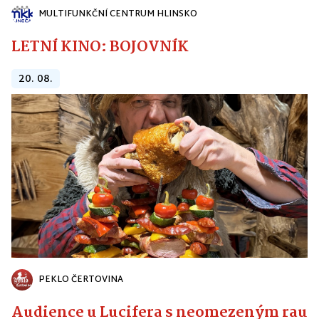
MULTIFUNKČNÍ CENTRUM HLINSKO
LETNÍ KINO: BOJOVNÍK
20. 08.
PEKLO ČERTOVINA
Audience u Lucifera s neomezeným raute