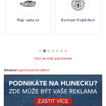
Pujc-auto.cz
Kovoart Vojtěchov
Chci se stát partnerem
Reklama
Koupit komerční sdělení