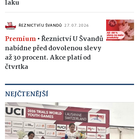
výhodnější mytí. Bezkontaktní
technologie láká i šetrností k
laku
ŘEZNICTVÍ U ŠVANDŮ
27. 07. 2026
Premium
•
Řeznictví U Švandů
nabídne před dovolenou slevy
až 30 procent. Akce platí od
čtvrtka
NEJČTENĚJŠÍ