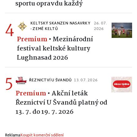
Premium
•
KS GYM HLINSKO
– místo, kde si najde cestu ke
sportu opravdu každý
4
KELTSKÝ SKANZEN NASAVRKY
26. 07.
- ZEMĚ KELTŮ
2026
Premium
•
Mezinárodní
festival keltské kultury
Lughnasad 2026
5
ŘEZNICTVÍ U ŠVANDŮ
13. 07. 2026
Premium
•
Akční leták
Řeznictví U Švandů platný od
13. 7. do 19. 7. 2026