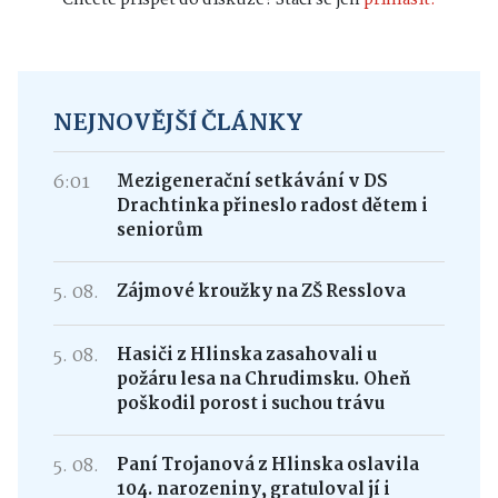
Chcete přispět do diskuze? Stačí se jen
přihlásit.
NEJNOVĚJŠÍ ČLÁNKY
6:01
Mezigenerační setkávání v DS
Drachtinka přineslo radost dětem i
seniorům
5. 08.
Zájmové kroužky na ZŠ Resslova
5. 08.
Hasiči z Hlinska zasahovali u
požáru lesa na Chrudimsku. Oheň
poškodil porost i suchou trávu