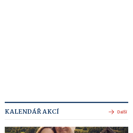
KALENDÁŘ AKCÍ
Další