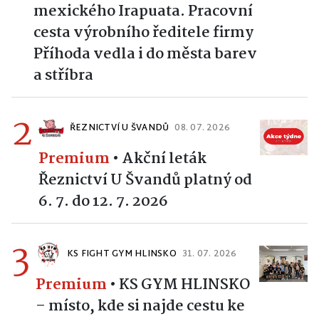
1
Premium
•
Z Hlinska do
mexického Irapuata. Pracovní
cesta výrobního ředitele firmy
Příhoda vedla i do města barev
a stříbra
2
ŘEZNICTVÍ U ŠVANDŮ
08. 07. 2026
Premium
•
Akční leták
Řeznictví U Švandů platný od
6. 7. do 12. 7. 2026
3
KS FIGHT GYM HLINSKO
31. 07. 2026