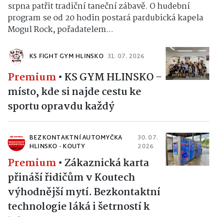
Letní parket v Kameničkách bude dnes v sobotu 1.
srpna patřit tradiční taneční zábavě. O hudební
program se od 20 hodin postará pardubická kapela
Mogul Rock, pořadatelem...
KS FIGHT GYM HLINSKO
31. 07. 2026
Premium
•
KS GYM HLINSKO –
místo, kde si najde cestu ke
sportu opravdu každý
BEZKONTAKTNÍ AUTOMYČKA
30. 07.
HLINSKO - KOUTY
2026
Premium
•
Zákaznická karta
přináší řidičům v Koutech