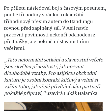
Když pracovní den nekončí
Po příletu následoval boj s časovým posunem,
pouhé tři hodiny spánku a okamžitý
tříhodinový přesun autem do Bandungu
rovnou před zaplněný sál. V Asii navíc
pracovní povinnosti nekončí odchodem z
přednášky, ale pokračují slavnostními
večeřemi.
„Tato neformální setkání u slavnostní večeře
jsou skvělou příležitostí, jak upevnit
dlouhodobé vztahy. Pro asijskou obchodní
kulturu je osobní kontakt klíčový a velmi si
vážím toho, jak vřelé přivítání nám partneři
pokaždé připraví,“
uzavírá Lukáš Halamka.