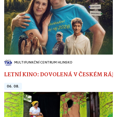
MULTIFUNKČNÍ CENTRUM HLINSKO
LETNÍ KINO: DOVOLENÁ V ČESKÉM RÁJI
06. 08.