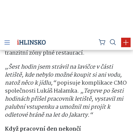
Za úspěšnými prezentacemi a fotografiemi z
konferenčních sálů se však skrývá extrémní
fyzická náročnost. Celá cesta z domova až do
hotelu v Jakartě trvala téměř 30 hodin.
Největší zkouška navíc přišla při přestupu v
Thajsku, kde kvůli technické chybě nebylo
možné vystavit online palubní lístek do
tranzitní zóny plné restaurací.
„Šest hodin jsem strávil na lavičce v části
letiště, kde nebylo možné koupit si ani vodu,
natož něco k jídlu,“
popisuje komplikace CMO
společnosti Lukáš Halamka.
„Teprve po šesti
hodinách přišel pracovník letiště, vystavil mi
palubní vstupenku a umožnil mi projít k
odletové bráně na let do Jakarty.“