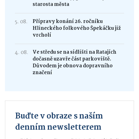
5. 08.
Paní Trojanová z Hlinska oslavila
104. narozeniny, gratuloval jí i
starosta města
5. 08.
Přípravy konání 26. ročníku
Hlineckého folkového Špekáčku již
vrcholí
4. 08.
Ve středu se na sídlišti na Ratajích
dočasně uzavře část parkoviště.
Důvodem je obnova dopravního
značení
Buďte v obraze s naším