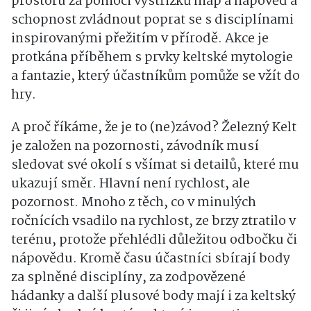
prostoru za pomoci výstřižků map a nápověd a
schopnost zvládnout poprat se s disciplínami
inspirovanými přežitím v přírodě. Akce je
protkána příběhem s prvky keltské mytologie
a fantazie, který účastníkům pomůže se vžít do
hry.
A proč říkáme, že je to (ne)závod? Železný Kelt
je založen na pozornosti, závodník musí
sledovat své okolí s všímat si detailů, které mu
ukazují směr. Hlavní není rychlost, ale
pozornost. Mnoho z těch, co v minulých
ročnících vsadilo na rychlost, ze brzy ztratilo v
terénu, protože přehlédli důležitou odbočku či
nápovědu. Kromě času účastníci sbírají body
za splněné disciplíny, za zodpovězené
hádanky a další plusové body mají i za keltský