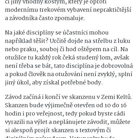
či jiný vhodný kostým, který je oproti
modernímu trekovém vybavení nepraktičtější
a závodníka často zpomaluje.
Na jaké disciplíny se účastníci mohou
například těšit? Určitě dojde na střelbu z luku
nebo praku, souboj či hod oštěpem na cíl. Na
otužilce tu každý rok čeká studený lom, avšak
není třeba se bát, tato disciplína je dobrovolná
a pokud člověk na otužování není zvyklý, splní
jiný úkol, aby získal potřebné body.
Závod začíná i končí ve skanzenu v Zemi Keltů.
Skanzen bude výjimečně otevřen od 10 do 16
hodin i pro veřejnost, tedy pokud byste rádi
vyrazili na výlet a neplánujete závodit, můžete
si alespoň projít skanzen s textovým či