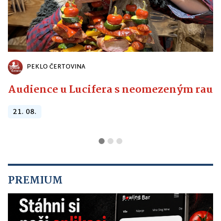
PEKLO ČERTOVINA
Audience u Lucifera s neomezeným raute
21. 08.
PREMIUM