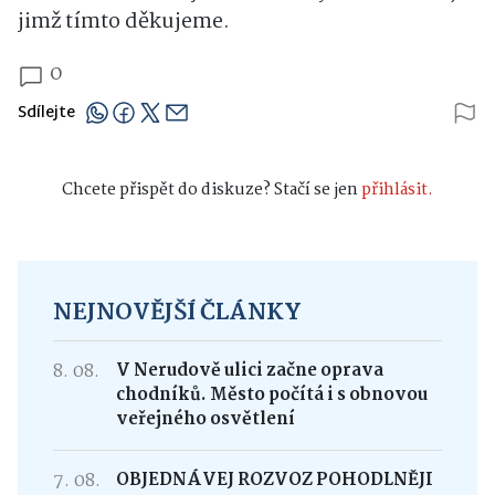
jimž tímto děkujeme.
0
Sdílejte
Chcete přispět do diskuze? Stačí se jen
přihlásit.
NEJNOVĚJŠÍ ČLÁNKY
8. 08.
V Nerudově ulici začne oprava
chodníků. Město počítá i s obnovou
veřejného osvětlení
7. 08.
OBJEDNÁVEJ ROZVOZ POHODLNĚJI