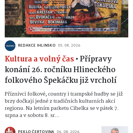
REDAKCE IHLINSKO
05. 08. 2026
Kultura a volný čas
•
Přípravy
konání 26. ročníku Hlineckého
folkového Špekáčku již vrcholí
Příznivci folkové, country i trampské hudby se již
brzy dočkají jedné z tradičních kulturních akcí
regionu. Na letním parketu Cihelka se v pátek 7.
srpna a v sobotu 8. sr...
PEKLO ČERTOVINA
06. 08. 2026