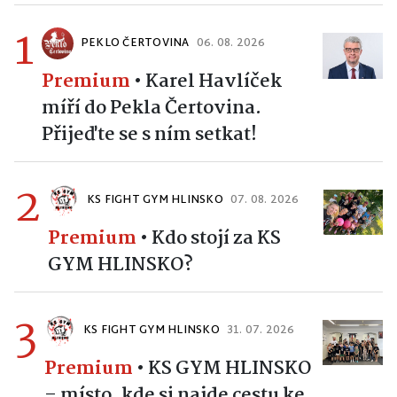
1
PEKLO ČERTOVINA
06. 08. 2026
Premium
•
Karel Havlíček
míří do Pekla Čertovina.
Přijeďte se s ním setkat!
2
KS FIGHT GYM HLINSKO
07. 08. 2026
Premium
•
Kdo stojí za KS
GYM HLINSKO?
3
KS FIGHT GYM HLINSKO
31. 07. 2026
Premium
•
KS GYM HLINSKO
– místo, kde si najde cestu ke