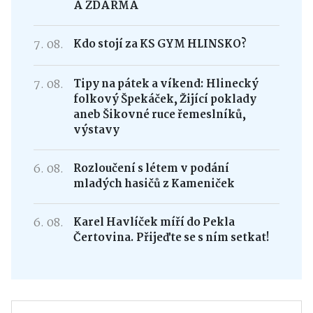
A ZDARMA
7. 08.
Kdo stojí za KS GYM HLINSKO?
7. 08.
Tipy na pátek a víkend: Hlinecký
folkový Špekáček, Žijící poklady
aneb Šikovné ruce řemeslníků,
výstavy
6. 08.
Rozloučení s létem v podání
mladých hasičů z Kameniček
6. 08.
Karel Havlíček míří do Pekla
Čertovina. Přijeďte se s ním setkat!