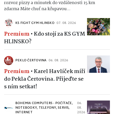
rozvoz pizzy a minutek do vzdálenosti 15 km
zdarma Máte chuť na křupavou...
KS FIGHT GYM HLINSKO
07. 08. 2026
Premium
•
Kdo stojí za KS GYM
HLINSKO?
PEKLO ČERTOVINA
06. 08. 2026
Premium
•
Karel Havlíček míří
do Pekla Čertovina. Přijeďte se
s ním setkat!
BOHEMIA COMPUTERS - POČÍTAČE,
06.
NOTEBOOKY, TELEFONY, SERVIS,
08.
INTERNET
2026