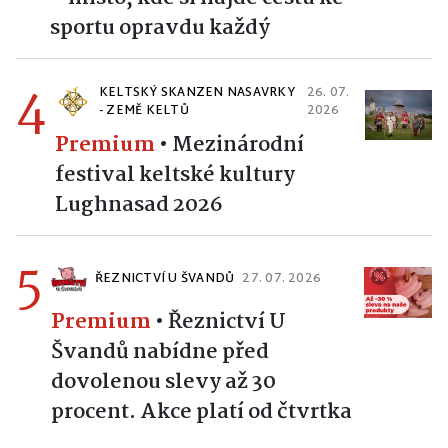
sportu opravdu každý
4
KELTSKÝ SKANZEN NASAVRKY
26. 07.
- ZEMĚ KELTŮ
2026
Premium
•
Mezinárodní
festival keltské kultury
Lughnasad 2026
5
ŘEZNICTVÍ U ŠVANDŮ
27. 07. 2026
Premium
•
Řeznictví U
Švandů nabídne před
dovolenou slevy až 30
procent. Akce platí od čtvrtka