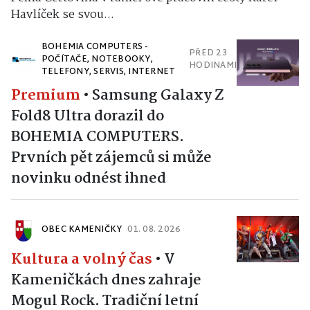
Havlíček se svou...
BOHEMIA COMPUTERS -
PŘED 23
POČÍTAČE, NOTEBOOKY,
HODINAMI
TELEFONY, SERVIS, INTERNET
Premium
•
Samsung Galaxy Z
Fold8 Ultra dorazil do
BOHEMIA COMPUTERS.
Prvních pět zájemců si může
novinku odnést ihned
OBEC KAMENIČKY
01. 08. 2026
Kultura a volný čas
•
V
Kameničkách dnes zahraje
Mogul Rock. Tradiční letní