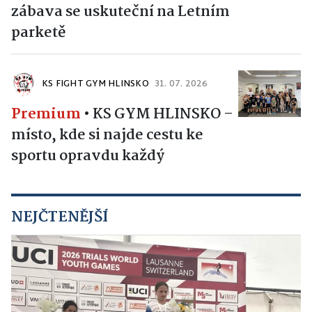
zábava se uskuteční na Letním
parketě
KS FIGHT GYM HLINSKO
31. 07. 2026
Premium
•
KS GYM HLINSKO –
místo, kde si najde cestu ke
sportu opravdu každý
NEJČTENĚJŠÍ