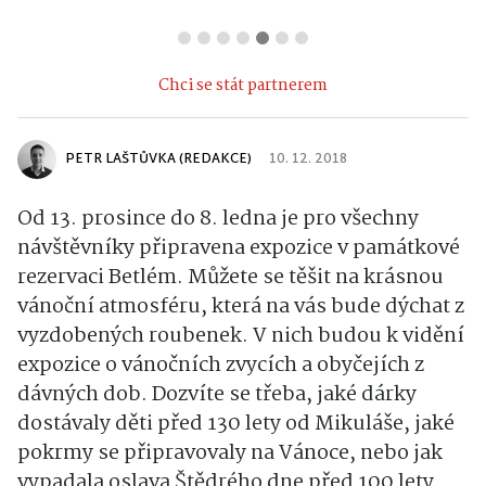
Chci se stát partnerem
PETR LAŠTŮVKA (REDAKCE)
10. 12. 2018
Od 13. prosince do 8. ledna je pro všechny
návštěvníky připravena expozice v památkové
rezervaci Betlém. Můžete se těšit na krásnou
vánoční atmosféru, která na vás bude dýchat z
vyzdobených roubenek. V nich budou k vidění
expozice o vánočních zvycích a obyčejích z
dávných dob.
Dozvíte se třeba, jaké dárky
dostávaly děti před 130 lety od Mikuláše, jaké
pokrmy se připravovaly na Vánoce, nebo jak
vypadala oslava Štědrého dne před 100 lety.