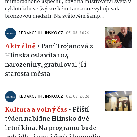
mimořádného úspěchu, když na mistrovství světa v
cyklotrialu ve švýcarském Lausanne vybojovala
bronzovou medaili. Na světovém šamp...
REDAKCE IHLINSKO.CZ
05. 08. 2026
Aktuálně
•
Paní Trojanová z
Hlinska oslavila 104.
narozeniny, gratuloval jí i
starosta města
REDAKCE IHLINSKO.CZ
02. 08. 2026
Kultura a volný čas
•
Příští
týden nabídne Hlinsko dvě
letní kina. Na programu bude