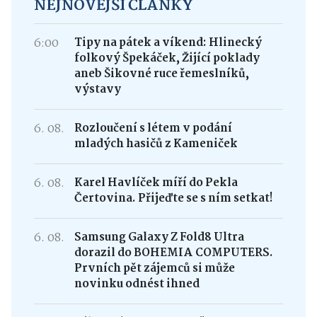
NEJNOVĚJŠÍ ČLÁNKY
6:00
Tipy na pátek a víkend: Hlinecký
folkový Špekáček, Žijící poklady
aneb Šikovné ruce řemeslníků,
výstavy
6. 08.
Rozloučení s létem v podání
mladých hasičů z Kameniček
6. 08.
Karel Havlíček míří do Pekla
Čertovina. Přijeďte se s ním setkat!
6. 08.
Samsung Galaxy Z Fold8 Ultra
dorazil do BOHEMIA COMPUTERS.
Prvních pět zájemců si může
novinku odnést ihned