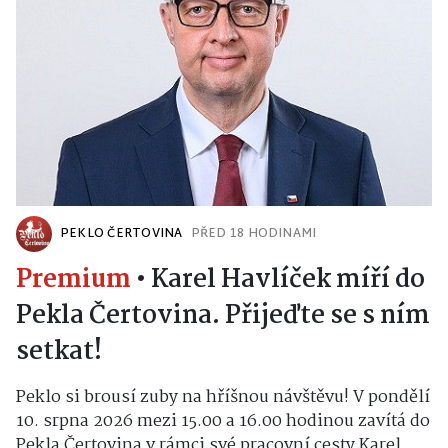
PEKLO ČERTOVINA
PŘED 18 HODINAMI
Premium
•
Karel Havlíček míří do
Pekla Čertovina. Přijeďte se s ním
setkat!
Peklo si brousí zuby na hříšnou návštěvu! V pondělí
10. srpna 2026 mezi 15.00 a 16.00 hodinou zavítá do
Pekla Čertovina v rámci své pracovní cesty Karel