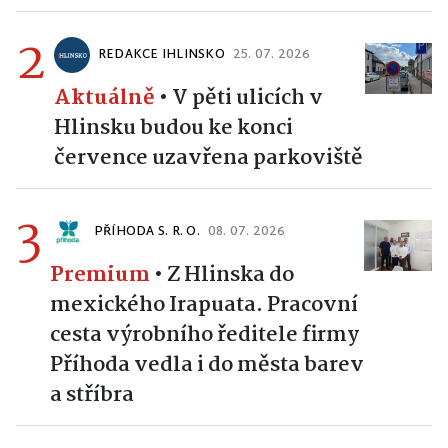
2
REDAKCE IHLINSKO
25. 07. 2026
Aktuálně
•
V pěti ulicích v
Hlinsku budou ke konci
července uzavřena parkoviště
3
PŘÍHODA S. R. O.
08. 07. 2026
Premium
•
Z Hlinska do
mexického Irapuata. Pracovní
cesta výrobního ředitele firmy
Příhoda vedla i do města barev
a stříbra