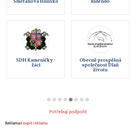
Smetanova Hlinsko
Ridendo
SDH Kameničky -
Obecně prospěšná
žáci
společnost Dlaň
životu
Potřebuji podpořit
Reklama
Koupit reklamu