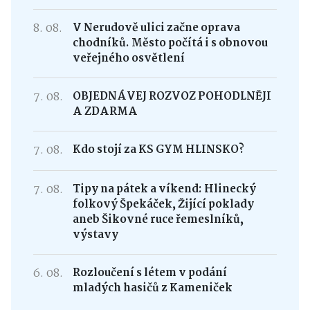
8. 08.
V Nerudově ulici začne oprava
chodníků. Město počítá i s obnovou
veřejného osvětlení
7. 08.
OBJEDNÁVEJ ROZVOZ POHODLNĚJI
A ZDARMA
7. 08.
Kdo stojí za KS GYM HLINSKO?
7. 08.
Tipy na pátek a víkend: Hlinecký
folkový Špekáček, Žijící poklady
aneb Šikovné ruce řemeslníků,
výstavy
6. 08.
Rozloučení s létem v podání
mladých hasičů z Kameniček