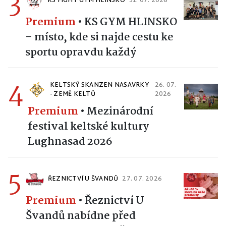
3
KS FIGHT GYM HLINSKO
31. 07. 2026
Premium
•
KS GYM HLINSKO
– místo, kde si najde cestu ke
sportu opravdu každý
4
KELTSKÝ SKANZEN NASAVRKY
26. 07.
- ZEMĚ KELTŮ
2026
Premium
•
Mezinárodní
festival keltské kultury
Lughnasad 2026
5
ŘEZNICTVÍ U ŠVANDŮ
27. 07. 2026
Premium
•
Řeznictví U
Švandů nabídne před