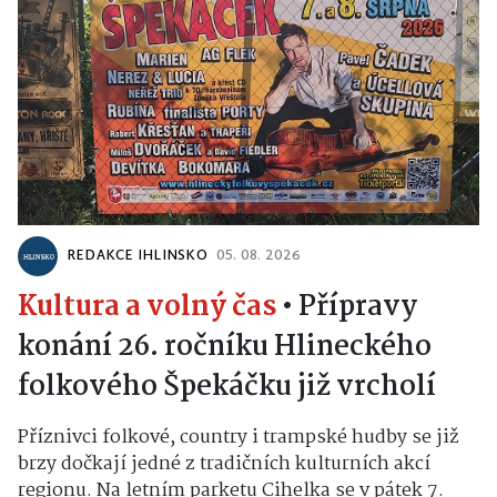
REDAKCE IHLINSKO
05. 08. 2026
Kultura a volný čas
•
Přípravy
konání 26. ročníku Hlineckého
folkového Špekáčku již vrcholí
Příznivci folkové, country i trampské hudby se již
brzy dočkají jedné z tradičních kulturních akcí
regionu. Na letním parketu Cihelka se v pátek 7.