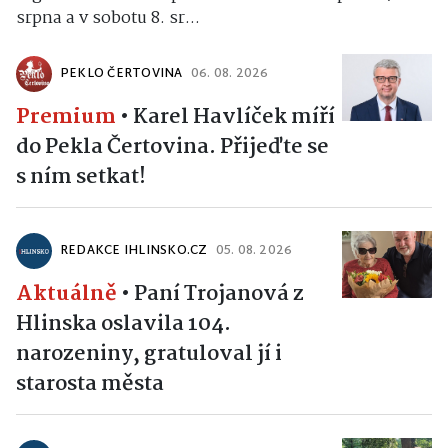
srpna a v sobotu 8. sr...
PEKLO ČERTOVINA
06. 08. 2026
Premium
•
Karel Havlíček míří
do Pekla Čertovina. Přijeďte se
s ním setkat!
REDAKCE IHLINSKO.CZ
05. 08. 2026
Aktuálně
•
Paní Trojanová z
Hlinska oslavila 104.
narozeniny, gratuloval jí i
starosta města