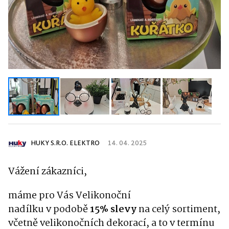
HUKY S.R.O. ELEKTRO
14. 04. 2025
Vážení zákazníci,
máme pro Vás Velikonoční
nadílku v podobě
15%
slevy
na celý sortiment,
včetně velikonočních dekorací, a to v termínu