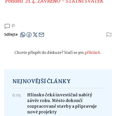
Pondělí
21.4. ZAVŘENO – STÁTNÍ SVÁTEK
0
Sdílejte
Chcete přispět do diskuze? Stačí se jen
přihlásit.
NEJNOVĚJŠÍ ČLÁNKY
6:05
Hlinsko čeká investičně nabitý
závěr roku. Město dokončí
rozpracované stavby a připravuje
nové projekty