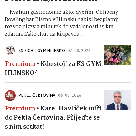
Kvalitní gastronomie až ke dveřím: Oblíbený
Bowling bar Blatno v Hlinsku nabízí bezplatný
rozvoz pizzy a minutek do vzdálenosti 15 km
zdarma Máte chuť na křupavou...
KS FIGHT GYM HLINSKO
07. 08. 2026
Premium
•
Kdo stojí za KS GYM
HLINSKO?
PEKLO ČERTOVINA
06. 08. 2026
Premium
•
Karel Havlíček míří
do Pekla Čertovina. Přijeďte se
s ním setkat!