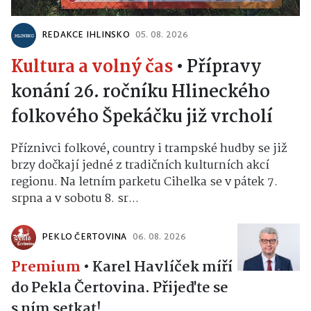
REDAKCE IHLINSKO
05. 08. 2026
Kultura a volný čas
•
Přípravy
konání 26. ročníku Hlineckého
folkového Špekáčku již vrcholí
Příznivci folkové, country i trampské hudby se již
brzy dočkají jedné z tradičních kulturních akcí
regionu. Na letním parketu Cihelka se v pátek 7.
srpna a v sobotu 8. sr...
PEKLO ČERTOVINA
06. 08. 2026
Premium
•
Karel Havlíček míří
do Pekla Čertovina. Přijeďte se
s ním setkat!