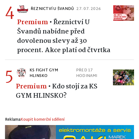
4
ŘEZNICTVÍ U ŠVANDŮ
27. 07. 2026
Premium
•
Řeznictví U
Švandů nabídne před
dovolenou slevy až 30
procent. Akce platí od čtvrtka
5
KS FIGHT GYM
PŘED 17
HLINSKO
HODINAMI
Premium
•
Kdo stojí za KS
GYM HLINSKO?
Reklama
Koupit komerční sdělení