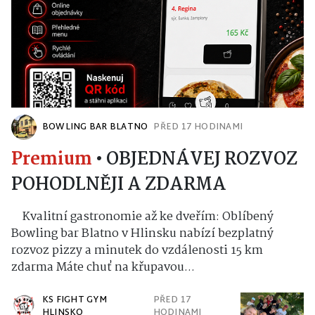
BOWLING BAR BLATNO
PŘED 17 HODINAMI
Premium
•
OBJEDNÁVEJ ROZVOZ
POHODLNĚJI A ZDARMA
Kvalitní gastronomie až ke dveřím: Oblíbený
Bowling bar Blatno v Hlinsku nabízí bezplatný
rozvoz pizzy a minutek do vzdálenosti 15 km
zdarma Máte chuť na křupavou...
KS FIGHT GYM
PŘED 17
HLINSKO
HODINAMI