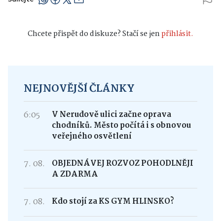
Chcete přispět do diskuze? Stačí se jen
přihlásit.
NEJNOVĚJŠÍ ČLÁNKY
6:05
V Nerudově ulici začne oprava
chodníků. Město počítá i s obnovou
veřejného osvětlení
7. 08.
OBJEDNÁVEJ ROZVOZ POHODLNĚJI
A ZDARMA
7. 08.
Kdo stojí za KS GYM HLINSKO?