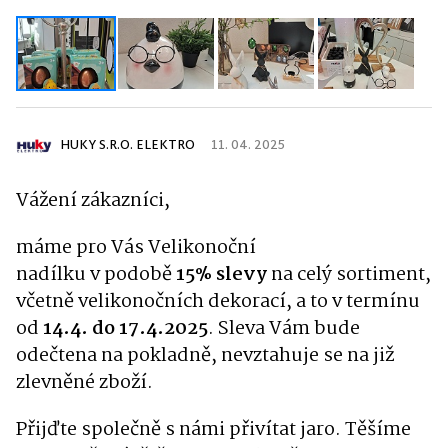
HUKY S.R.O. ELEKTRO
11. 04. 2025
Vážení zákazníci,
máme pro Vás Velikonoční
nadílku v podobě
15%
slevy
na celý sortiment,
včetně velikonočních dekorací, a to v termínu
od
14.4. do 17.4.2025
. Sleva Vám bude
odečtena na pokladně, nevztahuje se na již
zlevněné zboží.
Přijďte společně s námi přivítat jaro. Těšíme