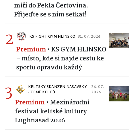
míří do Pekla Čertovina.
Přijeďte se s ním setkat!
2
KS FIGHT GYM HLINSKO
31. 07. 2026
Premium
•
KS GYM HLINSKO
– místo, kde si najde cestu ke
sportu opravdu každý
3
KELTSKÝ SKANZEN NASAVRKY
26. 07.
- ZEMĚ KELTŮ
2026
Premium
•
Mezinárodní
festival keltské kultury
Lughnasad 2026