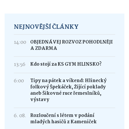
NEJNOVĚJŠÍ ČLÁNKY
14:00
OBJEDNÁVEJ ROZVOZ POHODLNĚJI
A ZDARMA
13:56
Kdo stojí za KS GYM HLINSKO?
6:00
Tipy na pátek a víkend: Hlinecký
folkový Špekáček, Žijící poklady
aneb Šikovné ruce řemeslníků,
výstavy
6. 08.
Rozloučení s létem v podání
mladých hasičů z Kameniček