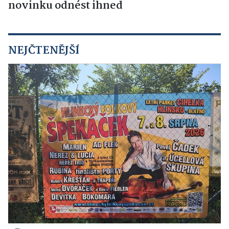
novinku odnést ihned
NEJČTENĚJŠÍ