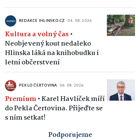
REDAKCE IHLINSKO.CZ
04. 08. 2026
Kultura a volný čas
•
Neobjevený kout nedaleko
Hlinska láká na knihobudku i
letní občerstvení
PEKLO ČERTOVINA
06. 08. 2026
Premium
•
Karel Havlíček míří
do Pekla Čertovina. Přijeďte se
s ním setkat!
Podporujeme