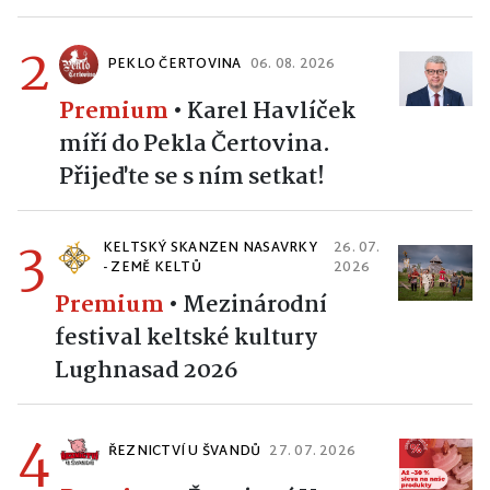
2
PEKLO ČERTOVINA
06. 08. 2026
Premium
•
Karel Havlíček
míří do Pekla Čertovina.
Přijeďte se s ním setkat!
3
KELTSKÝ SKANZEN NASAVRKY
26. 07.
- ZEMĚ KELTŮ
2026
Premium
•
Mezinárodní
festival keltské kultury
Lughnasad 2026
4
ŘEZNICTVÍ U ŠVANDŮ
27. 07. 2026