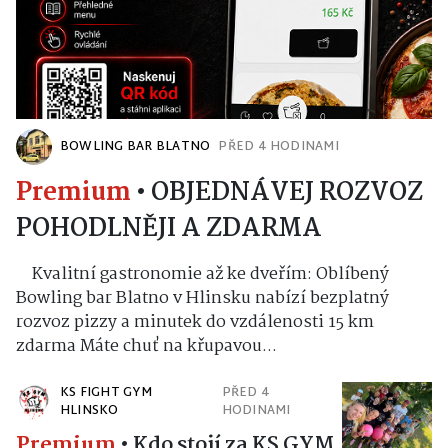
BOWLING BAR BLATNO
PŘED 4 HODINAMI
Premium
•
OBJEDNÁVEJ ROZVOZ
POHODLNĚJI A ZDARMA
Kvalitní gastronomie až ke dveřím: Oblíbený
Bowling bar Blatno v Hlinsku nabízí bezplatný
rozvoz pizzy a minutek do vzdálenosti 15 km
zdarma Máte chuť na křupavou...
KS FIGHT GYM
PŘED 4
HLINSKO
HODINAMI
Premium
•
Kdo stojí za KS GYM