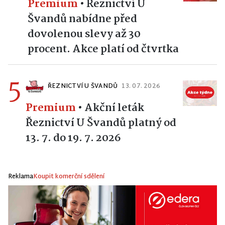
Premium
•
Řeznictví U
Švandů nabídne před
dovolenou slevy až 30
procent. Akce platí od čtvrtka
5
ŘEZNICTVÍ U ŠVANDŮ
13. 07. 2026
Premium
•
Akční leták
Řeznictví U Švandů platný od
13. 7. do 19. 7. 2026
Reklama
Koupit komerční sdělení