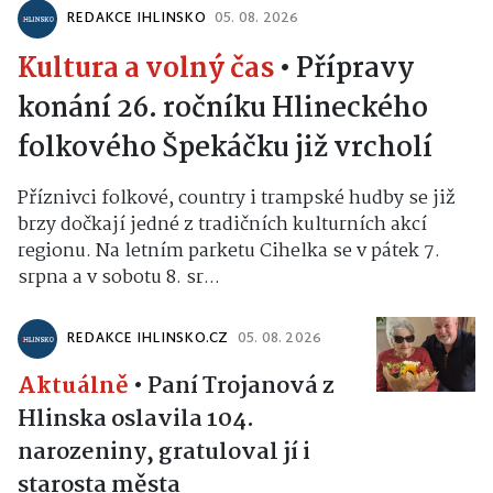
REDAKCE IHLINSKO
05. 08. 2026
Kultura a volný čas
•
Přípravy
konání 26. ročníku Hlineckého
folkového Špekáčku již vrcholí
Příznivci folkové, country i trampské hudby se již
brzy dočkají jedné z tradičních kulturních akcí
regionu. Na letním parketu Cihelka se v pátek 7.
srpna a v sobotu 8. sr...
REDAKCE IHLINSKO.CZ
05. 08. 2026
Aktuálně
•
Paní Trojanová z
Hlinska oslavila 104.
narozeniny, gratuloval jí i
starosta města