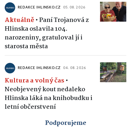
REDAKCE IHLINSKO.CZ
05. 08. 2026
Aktuálně
•
Paní Trojanová z
Hlinska oslavila 104.
narozeniny, gratuloval jí i
starosta města
REDAKCE IHLINSKO.CZ
04. 08. 2026
Kultura a volný čas
•
Neobjevený kout nedaleko
Hlinska láká na knihobudku i
letní občerstvení
Podporujeme