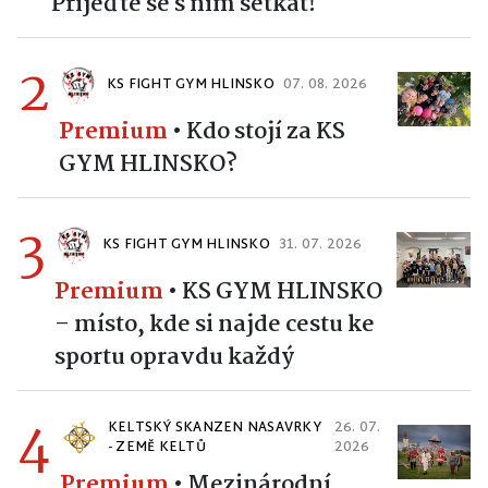
Přijeďte se s ním setkat!
2
KS FIGHT GYM HLINSKO
07. 08. 2026
Premium
•
Kdo stojí za KS
GYM HLINSKO?
3
KS FIGHT GYM HLINSKO
31. 07. 2026
Premium
•
KS GYM HLINSKO
– místo, kde si najde cestu ke
sportu opravdu každý
4
KELTSKÝ SKANZEN NASAVRKY
26. 07.
- ZEMĚ KELTŮ
2026
Premium
•
Mezinárodní