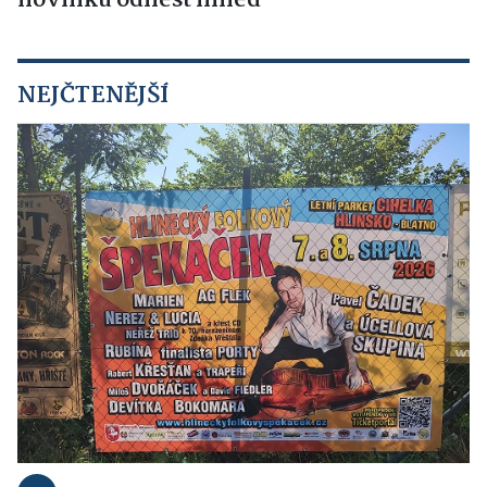
novinku odnést ihned
NEJČTENĚJŠÍ