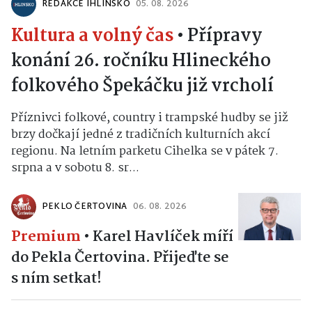
REDAKCE IHLINSKO
05. 08. 2026
Kultura a volný čas
•
Přípravy
konání 26. ročníku Hlineckého
folkového Špekáčku již vrcholí
Příznivci folkové, country i trampské hudby se již
brzy dočkají jedné z tradičních kulturních akcí
regionu. Na letním parketu Cihelka se v pátek 7.
srpna a v sobotu 8. sr...
PEKLO ČERTOVINA
06. 08. 2026
Premium
•
Karel Havlíček míří
do Pekla Čertovina. Přijeďte se
s ním setkat!