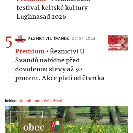
festival keltské kultury
Lughnasad 2026
5
ŘEZNICTVÍ U ŠVANDŮ
27. 07. 2026
Premium
•
Řeznictví U
Švandů nabídne před
dovolenou slevy až 30
procent. Akce platí od čtvrtka
Reklama
Koupit komerční sdělení