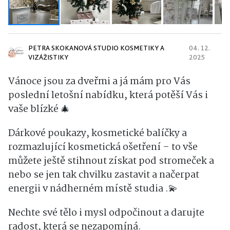
PETRA SKOKANOVÁ STUDIO KOSMETIKY A
04. 12.
VIZÁŽISTIKY
2025
Vánoce jsou za dveřmi a já mám pro Vás
poslední letošní nabídku, která potěší Vás i
vaše blízké 🎄
Dárkové poukazy, kosmetické balíčky a
rozmazlující kosmetická ošetření – to vše
můžete ještě stihnout získat pod stromeček a
nebo se jen tak chvilku zastavit a načerpat
energii v nádherném místě studia .💫
Nechte své tělo i mysl odpočinout a darujte
radost, která se nezapomíná.