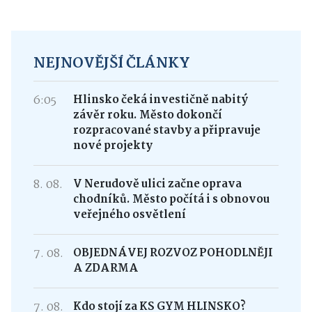
NEJNOVĚJŠÍ ČLÁNKY
6:05
Hlinsko čeká investičně nabitý
závěr roku. Město dokončí
rozpracované stavby a připravuje
nové projekty
8. 08.
V Nerudově ulici začne oprava
chodníků. Město počítá i s obnovou
veřejného osvětlení
7. 08.
OBJEDNÁVEJ ROZVOZ POHODLNĚJI
A ZDARMA
7. 08.
Kdo stojí za KS GYM HLINSKO?