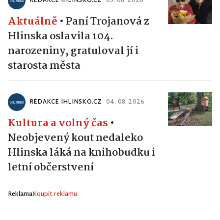
REDAKCE IHLINSKO.CZ
05. 08. 2026
Aktuálně
•
Paní Trojanová z
Hlinska oslavila 104.
narozeniny, gratuloval jí i
starosta města
REDAKCE IHLINSKO.CZ
04. 08. 2026
Kultura a volný čas
•
Neobjevený kout nedaleko
Hlinska láká na knihobudku i
letní občerstvení
Reklama
Koupit reklamu