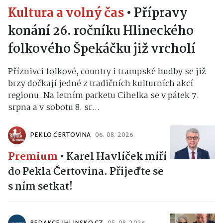
Kultura a volný čas
•
Přípravy
konání 26. ročníku Hlineckého
folkového Špekáčku již vrcholí
Příznivci folkové, country i trampské hudby se již
brzy dočkají jedné z tradičních kulturních akcí
regionu. Na letním parketu Cihelka se v pátek 7.
srpna a v sobotu 8. sr...
PEKLO ČERTOVINA
06. 08. 2026
Premium
•
Karel Havlíček míří
do Pekla Čertovina. Přijeďte se
s ním setkat!