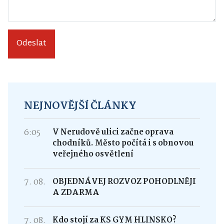
Odeslat
NEJNOVĚJŠÍ ČLÁNKY
6:05
V Nerudově ulici začne oprava
chodníků. Město počítá i s obnovou
veřejného osvětlení
7. 08.
OBJEDNÁVEJ ROZVOZ POHODLNĚJI
A ZDARMA
7. 08.
Kdo stojí za KS GYM HLINSKO?