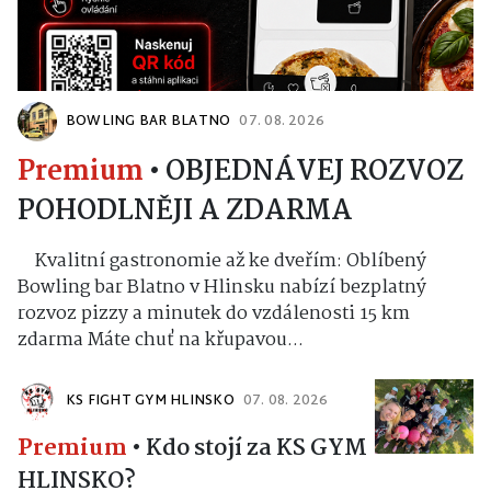
BOWLING BAR BLATNO
07. 08. 2026
Premium
•
OBJEDNÁVEJ ROZVOZ
POHODLNĚJI A ZDARMA
Kvalitní gastronomie až ke dveřím: Oblíbený
Bowling bar Blatno v Hlinsku nabízí bezplatný
rozvoz pizzy a minutek do vzdálenosti 15 km
zdarma Máte chuť na křupavou...
KS FIGHT GYM HLINSKO
07. 08. 2026
Premium
•
Kdo stojí za KS GYM
HLINSKO?