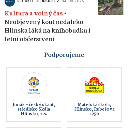
REDAKCE IHLINSKO.CZ
04. 08. 2026
Kultura a volný čas
•
Neobjevený kout nedaleko
Hlinska láká na knihobudku i
letní občerstvení
Podporujeme
Junák - český skaut,
Mateřská škola,
středisko Skála
Hlinsko, Rubešova
Hlinsko, z.s.
1250