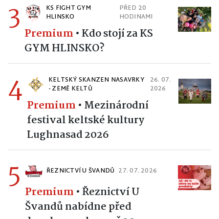
3
KS FIGHT GYM
PŘED 20
HLINSKO
HODINAMI
Premium
•
Kdo stojí za KS
GYM HLINSKO?
4
KELTSKÝ SKANZEN NASAVRKY
26. 07.
- ZEMĚ KELTŮ
2026
Premium
•
Mezinárodní
festival keltské kultury
Lughnasad 2026
5
ŘEZNICTVÍ U ŠVANDŮ
27. 07. 2026
Premium
•
Řeznictví U
Švandů nabídne před