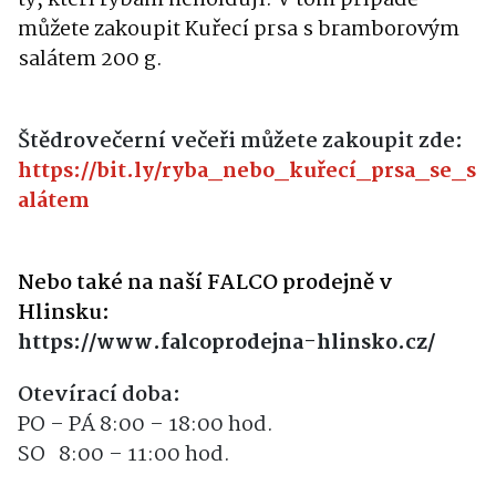
ty, kteří rybám neholdují. V tom případě
můžete zakoupit K
uřecí prsa s bramborovým
salátem 200
g.
Štědrovečerní večeři můžete zakoupit zde:
https://bit.ly/ryba_nebo_kuřecí_prsa_se_s
alátem
Nebo také na naší FALCO prodejně v
Hlinsku:
https://www.falcoprodejna-hlinsko.cz/
Otevírací doba:
PO – PÁ 8:00 – 18:00 hod.
SO 8:00 – 11:00 hod.