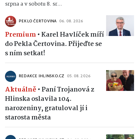
srpna a v sobotu 8. sr...
PEKLO ČERTOVINA
06. 08. 2026
Premium
•
Karel Havlíček míří
do Pekla Čertovina. Přijeďte se
s ním setkat!
REDAKCE IHLINSKO.CZ
05. 08. 2026
Aktuálně
•
Paní Trojanová z
Hlinska oslavila 104.
narozeniny, gratuloval jí i
starosta města