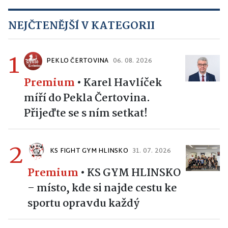
NEJČTENĚJŠÍ V KATEGORII
1
PEKLO ČERTOVINA
06. 08. 2026
Premium
•
Karel Havlíček
míří do Pekla Čertovina.
Přijeďte se s ním setkat!
2
KS FIGHT GYM HLINSKO
31. 07. 2026
Premium
•
KS GYM HLINSKO
– místo, kde si najde cestu ke
sportu opravdu každý