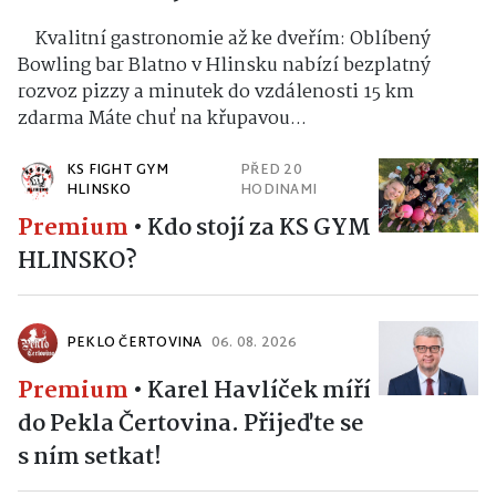
Kvalitní gastronomie až ke dveřím: Oblíbený
Bowling bar Blatno v Hlinsku nabízí bezplatný
rozvoz pizzy a minutek do vzdálenosti 15 km
zdarma Máte chuť na křupavou...
KS FIGHT GYM
PŘED 20
HLINSKO
HODINAMI
Premium
•
Kdo stojí za KS GYM
HLINSKO?
PEKLO ČERTOVINA
06. 08. 2026
Premium
•
Karel Havlíček míří
do Pekla Čertovina. Přijeďte se
s ním setkat!