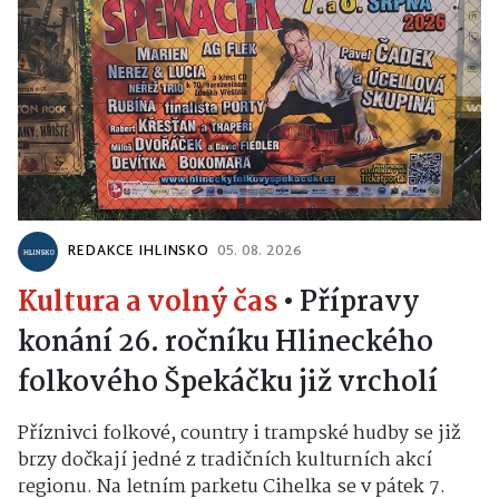
REDAKCE IHLINSKO
05. 08. 2026
Kultura a volný čas
•
Přípravy
konání 26. ročníku Hlineckého
folkového Špekáčku již vrcholí
Příznivci folkové, country i trampské hudby se již
brzy dočkají jedné z tradičních kulturních akcí
regionu. Na letním parketu Cihelka se v pátek 7.