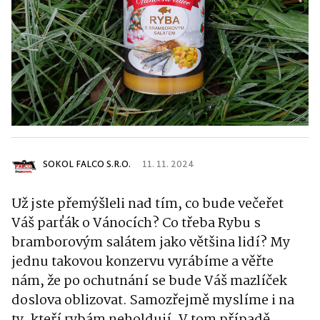
SOKOL FALCO S.R.O.
11. 11. 2024
Už jste přemýšleli nad tím, co bude večeřet
Váš parťák o Vánocích? Co třeba Rybu s
bramborovým salátem jako většina lidí?
My
jednu takovou konzervu vyrábíme a věřte
nám, že po ochutnání se bude Váš mazlíček
doslova oblizovat
. Samozřejmě myslíme i na