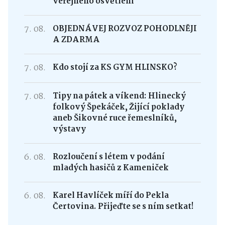
veřejného osvětlení
7. 08.
OBJEDNÁVEJ ROZVOZ POHODLNĚJI
A ZDARMA
7. 08.
Kdo stojí za KS GYM HLINSKO?
7. 08.
Tipy na pátek a víkend: Hlinecký
folkový Špekáček, Žijící poklady
aneb Šikovné ruce řemeslníků,
výstavy
6. 08.
Rozloučení s létem v podání
mladých hasičů z Kameniček
6. 08.
Karel Havlíček míří do Pekla
Čertovina. Přijeďte se s ním setkat!