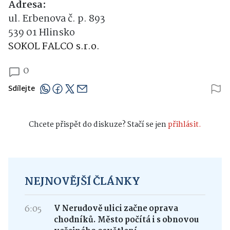
Adresa:
ul. Erbenova č. p. 893
539 01 Hlinsko
SOKOL FALCO s.r.o.
0
Sdílejte
Chcete přispět do diskuze? Stačí se jen
přihlásit.
NEJNOVĚJŠÍ ČLÁNKY
6:05
V Nerudově ulici začne oprava
chodníků. Město počítá i s obnovou