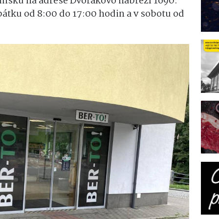
insku na adrese Dvořákovo nábřeží 1690.
pátku od 8:00 do 17:00 hodin a v sobotu od