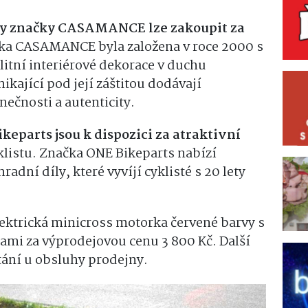
ety značky CASAMANCE lze zakoupit za
čka CASAMANCE byla založena v roce 2000 s
litní interiérové dekorace v duchu
ikající pod její záštitou dodávají
ečnosti a autenticity.
keparts jsou k dispozici za atraktivní
klistu. Značka ONE Bikeparts nabízí
radní díly, které vyvíjí cyklisté s 20 lety
lektrická minicross motorka červené barvy s
mi za výprodejovou cenu 3 800 Kč. Další
tání u obsluhy prodejny.