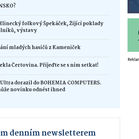
INSKO?
Hlinecký folkový Špekáček, Žijící poklady
lníků, výstavy
dání mladých hasičů z Kameniček
Rekla
ekla Čertovina. Přijeďte se s ním setkat!
8 Ultra dorazil do BOHEMIA COMPUTERS.
může novinku odnést ihned
ším denním newsletterem