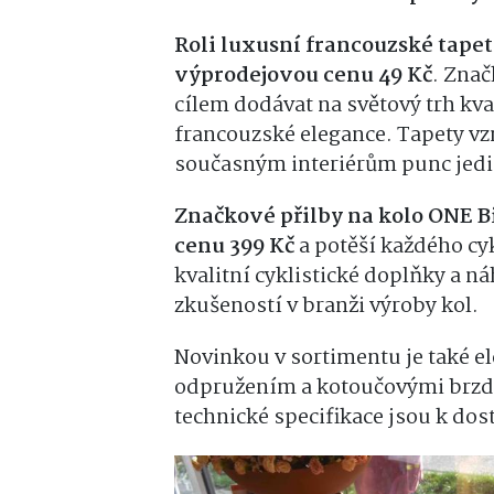
Roli luxusní francouzské tap
výprodejovou cenu 49 Kč
. Zna
cílem dodávat na světový trh kva
francouzské elegance. Tapety vzn
současným interiérům punc jedin
Značkové přilby na kolo ONE Bi
cenu 399 Kč
a potěší každého cy
kvalitní cyklistické doplňky a náh
zkušeností v branži výroby kol.
Novinkou v sortimentu je také e
odpružením a kotoučovými brzda
technické specifikace jsou k dos