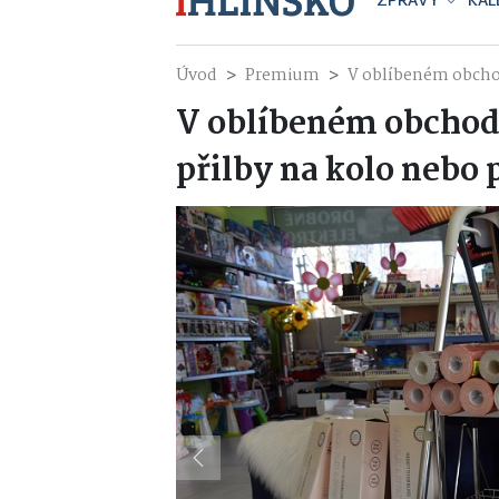
ZPRÁVY
KAL
Úvod
Premium
V oblíbeném obchod
V oblíbeném obchod
přilby na kolo nebo 
Previous