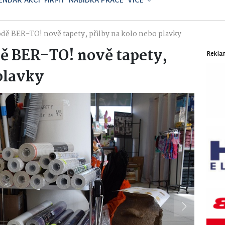
ENDÁŘ AKCÍ
FIRMY
NABÍDKA PRÁCE
VÍCE
ě BER-TO! nově tapety, přilby na kolo nebo plavky
ě BER-TO! nově tapety,
Rekla
plavky
Next