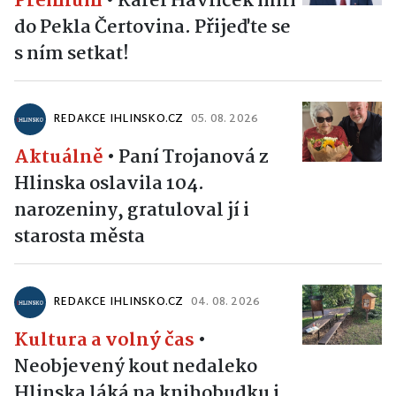
Premium
•
Karel Havlíček míří
do Pekla Čertovina. Přijeďte se
s ním setkat!
REDAKCE IHLINSKO.CZ
05. 08. 2026
Aktuálně
•
Paní Trojanová z
Hlinska oslavila 104.
narozeniny, gratuloval jí i
starosta města
REDAKCE IHLINSKO.CZ
04. 08. 2026
Kultura a volný čas
•
Neobjevený kout nedaleko
Hlinska láká na knihobudku i