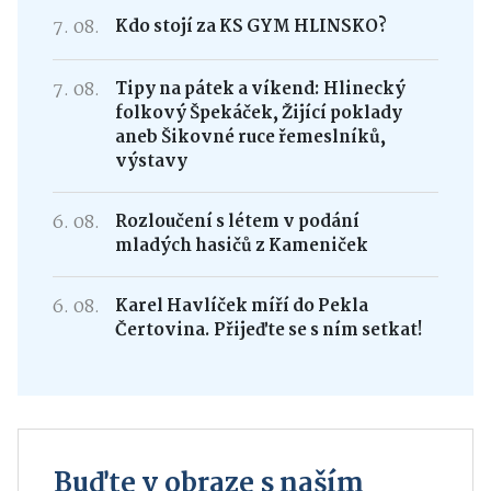
7. 08.
Kdo stojí za KS GYM HLINSKO?
7. 08.
Tipy na pátek a víkend: Hlinecký
folkový Špekáček, Žijící poklady
aneb Šikovné ruce řemeslníků,
výstavy
6. 08.
Rozloučení s létem v podání
mladých hasičů z Kameniček
6. 08.
Karel Havlíček míří do Pekla
Čertovina. Přijeďte se s ním setkat!
Buďte v obraze s naším