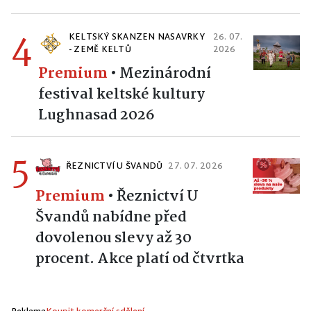
4
KELTSKÝ SKANZEN NASAVRKY
26. 07.
- ZEMĚ KELTŮ
2026
Premium
•
Mezinárodní
festival keltské kultury
Lughnasad 2026
5
ŘEZNICTVÍ U ŠVANDŮ
27. 07. 2026
Premium
•
Řeznictví U
Švandů nabídne před
dovolenou slevy až 30
procent. Akce platí od čtvrtka