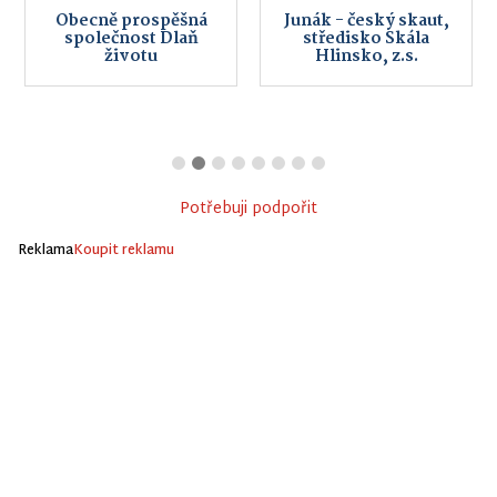
Obecně prospěšná
Junák - český skaut,
společnost Dlaň
středisko Skála
životu
Hlinsko, z.s.
Potřebuji podpořit
Reklama
Koupit reklamu