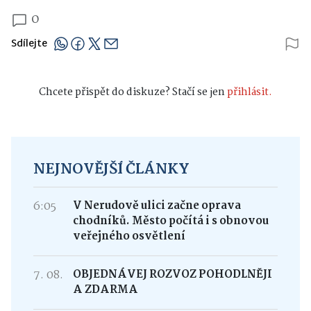
0
Sdílejte
Chcete přispět do diskuze? Stačí se jen
přihlásit.
NEJNOVĚJŠÍ ČLÁNKY
6:05
V Nerudově ulici začne oprava
chodníků. Město počítá i s obnovou
veřejného osvětlení
7. 08.
OBJEDNÁVEJ ROZVOZ POHODLNĚJI
A ZDARMA