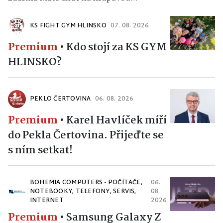
KS FIGHT GYM HLINSKO
07. 08. 2026
Premium
•
Kdo stojí za KS GYM
HLINSKO?
PEKLO ČERTOVINA
06. 08. 2026
Premium
•
Karel Havlíček míří
do Pekla Čertovina. Přijeďte se
s ním setkat!
BOHEMIA COMPUTERS - POČÍTAČE,
06.
NOTEBOOKY, TELEFONY, SERVIS,
08.
INTERNET
2026
Premium
•
Samsung Galaxy Z