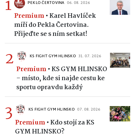
1
PEKLO ČERTOVINA
06. 08. 2026
Premium
•
Karel Havlíček
míří do Pekla Čertovina.
Přijeďte se s ním setkat!
2
KS FIGHT GYM HLINSKO
31. 07. 2026
Premium
•
KS GYM HLINSKO
– místo, kde si najde cestu ke
sportu opravdu každý
3
KS FIGHT GYM HLINSKO
07. 08. 2026
Premium
•
Kdo stojí za KS
GYM HLINSKO?