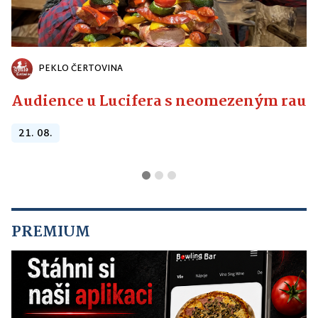
PEKLO ČERTOVINA
Audience u Lucifera s neomezeným raute
21. 08.
PREMIUM