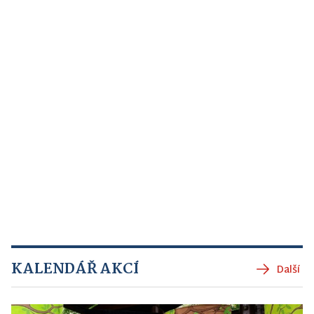
KALENDÁŘ AKCÍ
Další