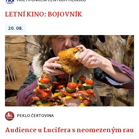
MULTIFUNKČNÍ CENTRUM HLINSKO
LETNÍ KINO: BOJOVNÍK
20. 08.
PEKLO ČERTOVINA
Audience u Lucifera s neomezeným raute