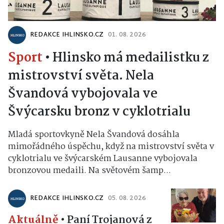
REDAKCE IHLINSKO.CZ
01. 08. 2026
Sport
•
Hlinsko má medailistku z
mistrovství světa. Nela
Švandová vybojovala ve
Švýcarsku bronz v cyklotrialu
Mladá sportovkyně Nela Švandová dosáhla
mimořádného úspěchu, když na mistrovství světa v
cyklotrialu ve švýcarském Lausanne vybojovala
bronzovou medaili. Na světovém šamp...
REDAKCE IHLINSKO.CZ
05. 08. 2026
Aktuálně
•
Paní Trojanová z