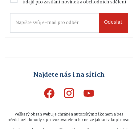
údajů
pro zasílání novinek a obchodních sdělení
Odeslat
Najdete nás i na sítích
Veškerý obsah webu je chráněn autorským zákonem a bez
předchozí dohody s provozovatelem ho nelze jakkoliv kopírovat.
Všechna práva vyhrazena © 2026 | Vytvořeno na zpravodajské
platformě
INFIO