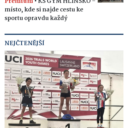
Premium
•
KS GYM HLINSKO –
místo, kde si najde cestu ke
sportu opravdu každý
NEJČTENĚJŠÍ