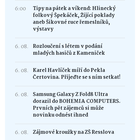
6:00
Tipy na pátek a víkend: Hlinecký
folkový Špekáček, Žijící poklady
aneb Šikovné ruce řemeslníků,
výstavy
6. 08.
Rozloučení s létem v podání
mladých hasičů z Kameniček
6. 08.
Karel Havlíček míří do Pekla
Čertovina. Přijeďte se s ním setkat!
6. 08.
Samsung Galaxy Z Fold8 Ultra
dorazil do BOHEMIA COMPUTERS.
Prvních pět zájemců si může
novinku odnést ihned
6. 08.
Zájmové kroužky na ZŠ Resslova