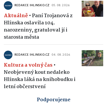
REDAKCE IHLINSKO.CZ
05. 08. 2026
Aktuálně
•
Paní Trojanová z
Hlinska oslavila 104.
narozeniny, gratuloval jí i
starosta města
REDAKCE IHLINSKO.CZ
04. 08. 2026
Kultura a volný čas
•
Neobjevený kout nedaleko
Hlinska láká na knihobudku i
letní občerstvení
Podporujeme