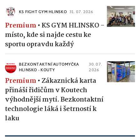
KS FIGHT GYM HLINSKO
31. 07. 2026
Premium
•
KS GYM HLINSKO –
místo, kde si najde cestu ke
sportu opravdu každý
BEZKONTAKTNÍ AUTOMYČKA
30. 07.
HLINSKO - KOUTY
2026
Premium
•
Zákaznická karta
přináší řidičům v Koutech
výhodnější mytí. Bezkontaktní
technologie láká i šetrností k
laku