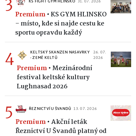
3
KS FIGHT GYM HLINSKO
31. 07. 2026
Premium
•
KS GYM HLINSKO
– místo, kde si najde cestu ke
sportu opravdu každý
4
KELTSKÝ SKANZEN NASAVRKY
26. 07.
- ZEMĚ KELTŮ
2026
Premium
•
Mezinárodní
festival keltské kultury
Lughnasad 2026
5
ŘEZNICTVÍ U ŠVANDŮ
13. 07. 2026
Premium
•
Akční leták
Řeznictví U Švandů platný od