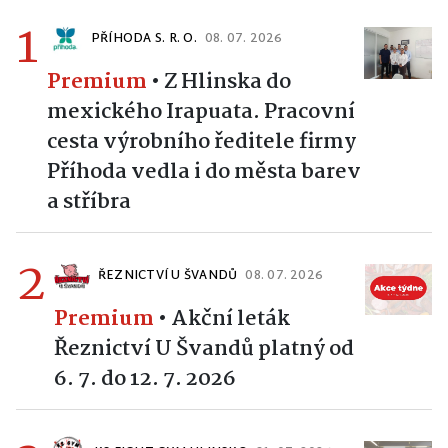
1
PŘÍHODA S. R. O.
08. 07. 2026
Premium
•
Z Hlinska do
mexického Irapuata. Pracovní
cesta výrobního ředitele firmy
Příhoda vedla i do města barev
a stříbra
2
ŘEZNICTVÍ U ŠVANDŮ
08. 07. 2026
Premium
•
Akční leták
Řeznictví U Švandů platný od
6. 7. do 12. 7. 2026