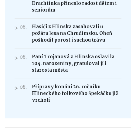
Drachtinka přineslo radost dětem i
seniorům
5. 08.
Hasiči z Hlinska zasahovali u
požáru lesa na Chrudimsku. Oheň
poškodil porost i suchou trávu
5. 08.
Paní Trojanová z Hlinska oslavila
104. narozeniny, gratuloval jí i
starosta města
5. 08.
Přípravy konání 26. ročníku
Hlineckého folkového Špekáčku již
vrcholí