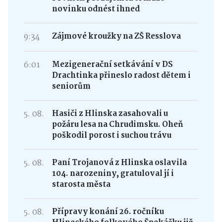
novinku odnést ihned
9:34
Zájmové kroužky na ZŠ Resslova
6:01
Mezigenerační setkávání v DS
Drachtinka přineslo radost dětem i
seniorům
5. 08.
Hasiči z Hlinska zasahovali u
požáru lesa na Chrudimsku. Oheň
poškodil porost i suchou trávu
5. 08.
Paní Trojanová z Hlinska oslavila
104. narozeniny, gratuloval jí i
starosta města
5. 08.
Přípravy konání 26. ročníku