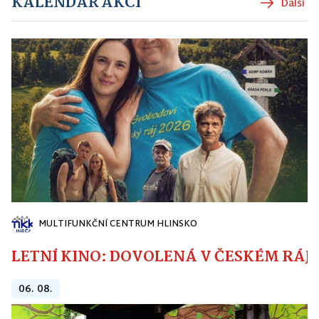
KALENDÁŘ AKCÍ
Další
MULTIFUNKČNÍ CENTRUM HLINSKO
LETNÍ KINO: DOVOLENÁ V ČESKÉM RÁJI
06. 08.