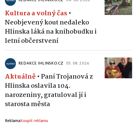
REDAKCE IHLINSKO.CZ
04. 08. 2026
Kultura a volný čas
•
Neobjevený kout nedaleko
Hlinska láká na knihobudku i
letní občerstvení
REDAKCE IHLINSKO.CZ
05. 08. 2026
Aktuálně
•
Paní Trojanová z
Hlinska oslavila 104.
narozeniny, gratuloval jí i
starosta města
Reklama
Koupit reklamu