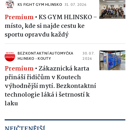
KS FIGHT GYM HLINSKO
31. 07. 2026
Premium
•
KS GYM HLINSKO –
místo, kde si najde cestu ke
sportu opravdu každý
BEZKONTAKTNÍ AUTOMYČKA
30. 07.
HLINSKO - KOUTY
2026
Premium
•
Zákaznická karta
přináší řidičům v Koutech
výhodnější mytí. Bezkontaktní
technologie láká i šetrností k
laku
NEJČTENĚJŠÍ