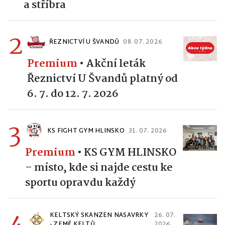
a stříbra
2
ŘEZNICTVÍ U ŠVANDŮ
08. 07. 2026
Premium
•
Akční leták
Řeznictví U Švandů platný od
6. 7. do 12. 7. 2026
3
KS FIGHT GYM HLINSKO
31. 07. 2026
Premium
•
KS GYM HLINSKO
– místo, kde si najde cestu ke
sportu opravdu každý
4
KELTSKÝ SKANZEN NASAVRKY
26. 07.
- ZEMĚ KELTŮ
2026