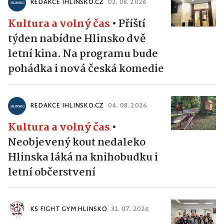
REDAKCE IHLINSKO.CZ
02. 08. 2026
Kultura a volný čas
•
Příští
týden nabídne Hlinsko dvě
letní kina. Na programu bude
pohádka i nová česká komedie
REDAKCE IHLINSKO.CZ
04. 08. 2026
Kultura a volný čas
•
Neobjevený kout nedaleko
Hlinska láká na knihobudku i
letní občerstvení
KS FIGHT GYM HLINSKO
31. 07. 2026