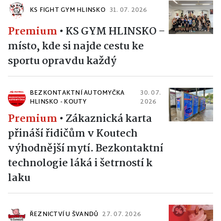
KS FIGHT GYM HLINSKO
31. 07. 2026
Premium
•
KS GYM HLINSKO –
místo, kde si najde cestu ke
sportu opravdu každý
BEZKONTAKTNÍ AUTOMYČKA
30. 07.
HLINSKO - KOUTY
2026
Premium
•
Zákaznická karta
přináší řidičům v Koutech
výhodnější mytí. Bezkontaktní
technologie láká i šetrností k
laku
ŘEZNICTVÍ U ŠVANDŮ
27. 07. 2026