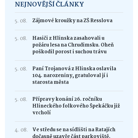
NEJNOVĚJŠÍ ČLÁNKY
5. 08.
Zájmové kroužky na ZŠ Resslova
5. 08.
Hasiči z Hlinska zasahovali u
požáru lesa na Chrudimsku. Oheň
poškodil porost i suchou trávu
5. 08.
Paní Trojanová z Hlinska oslavila
104. narozeniny, gratuloval jí i
starosta města
5. 08.
Přípravy konání 26. ročníku
Hlineckého folkového Špekáčku již
vrcholí
4. 08.
Ve středu se na sídlišti na Ratajích
dočasně uzavře část parkoviště.