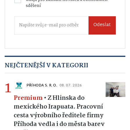
sdělení
Odeslat
NEJČTENĚJŠÍ V KATEGORII
1
PŘÍHODA S. R. O.
08. 07. 2026
Premium
•
Z Hlinska do
mexického Irapuata. Pracovní
cesta výrobního ředitele firmy
Příhoda vedla i do města barev