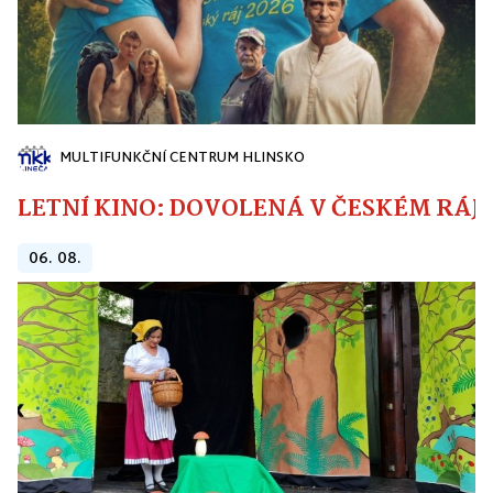
MULTIFUNKČNÍ CENTRUM HLINSKO
LETNÍ KINO: DOVOLENÁ V ČESKÉM RÁJI
06. 08.