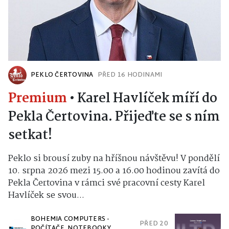
PEKLO ČERTOVINA
PŘED 16 HODINAMI
Premium
•
Karel Havlíček míří do
Pekla Čertovina. Přijeďte se s ním
setkat!
Peklo si brousí zuby na hříšnou návštěvu! V pondělí
10. srpna 2026 mezi 15.00 a 16.00 hodinou zavítá do
Pekla Čertovina v rámci své pracovní cesty Karel
Havlíček se svou...
BOHEMIA COMPUTERS -
PŘED 20
POČÍTAČE, NOTEBOOKY,