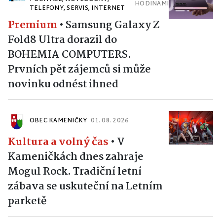
HODINAMI
TELEFONY, SERVIS, INTERNET
Premium
•
Samsung Galaxy Z
Fold8 Ultra dorazil do
BOHEMIA COMPUTERS.
Prvních pět zájemců si může
novinku odnést ihned
OBEC KAMENIČKY
01. 08. 2026
Kultura a volný čas
•
V
Kameničkách dnes zahraje
Mogul Rock. Tradiční letní
zábava se uskuteční na Letním
parketě