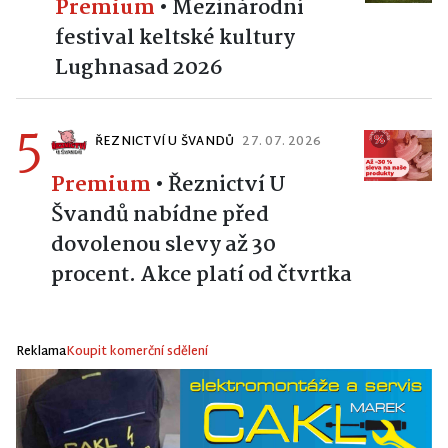
Premium
•
Mezinárodní
festival keltské kultury
Lughnasad 2026
5
ŘEZNICTVÍ U ŠVANDŮ
27. 07. 2026
Premium
•
Řeznictví U
Švandů nabídne před
dovolenou slevy až 30
procent. Akce platí od čtvrtka
Reklama
Koupit komerční sdělení