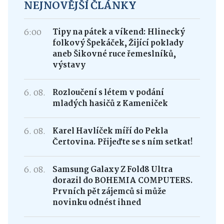
NEJNOVĚJŠÍ ČLÁNKY
6:00
Tipy na pátek a víkend: Hlinecký
folkový Špekáček, Žijící poklady
aneb Šikovné ruce řemeslníků,
výstavy
6. 08.
Rozloučení s létem v podání
mladých hasičů z Kameniček
6. 08.
Karel Havlíček míří do Pekla
Čertovina. Přijeďte se s ním setkat!
6. 08.
Samsung Galaxy Z Fold8 Ultra
dorazil do BOHEMIA COMPUTERS.
Prvních pět zájemců si může
novinku odnést ihned