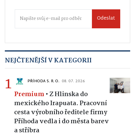
Odeslat
NEJČTENĚJŠÍ V KATEGORII
1
PŘÍHODA S. R. O.
08. 07. 2026
Premium
•
Z Hlinska do
mexického Irapuata. Pracovní
cesta výrobního ředitele firmy
Příhoda vedla i do města barev
a stříbra