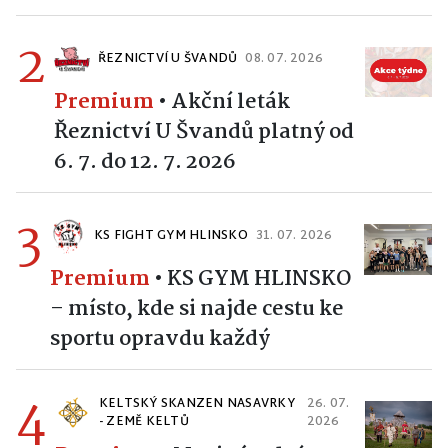
2
ŘEZNICTVÍ U ŠVANDŮ
08. 07. 2026
Premium
•
Akční leták
Řeznictví U Švandů platný od
6. 7. do 12. 7. 2026
3
KS FIGHT GYM HLINSKO
31. 07. 2026
Premium
•
KS GYM HLINSKO
– místo, kde si najde cestu ke
sportu opravdu každý
4
KELTSKÝ SKANZEN NASAVRKY
26. 07.
- ZEMĚ KELTŮ
2026