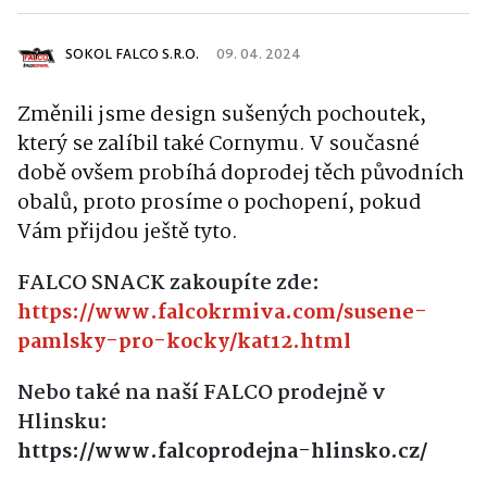
SOKOL FALCO S.R.O.
09. 04. 2024
Změnili jsme design sušených pochoutek,
který se zalíbil také Cornymu
. V současné
době ovšem probíhá doprodej těch původních
obalů, proto prosíme o pochopení, pokud
Vám přijdou ještě tyto
.
FALCO SNACK zakoupíte zde:
https://www.falcokrmiva.com/susene-
pamlsky-pro-kocky/kat12.html
Nebo také na naší FALCO prodejně v
Hlinsku:
https://www.falcoprodejna-hlinsko.cz/