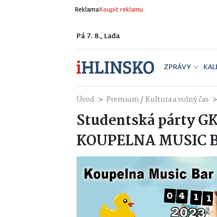
Reklama
Koupit reklamu
Pá 7. 8., Lada
ZPRÁVY
KAL
/
Úvod
Premium
Kultura a volný čas
Studentská párty G
KOUPELNA MUSIC 