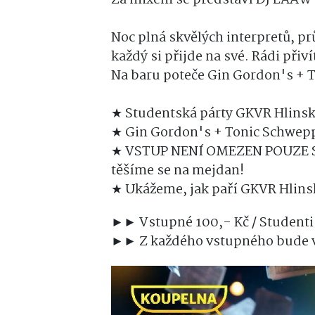
Noc plná skvělých interpretů, p
každý si přijde na své. Rádi přiv
Na baru poteče Gin Gordon's + T
★ Studentská párty GKVR Hlins
★
Gin Gordon's + Tonic Schwepp
★
VSTUP NENÍ OMEZEN POUZE STU
těšíme se na mejdan!
★
Ukážeme, jak paří GKVR Hlins
►► Vstupné 100,- Kč / Student
►► Z každého vstupného bude vě