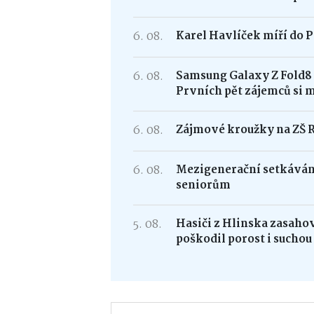
6. 08.
Karel Havlíček míří do P
6. 08.
Samsung Galaxy Z Fold
Prvních pět zájemců si 
6. 08.
Zájmové kroužky na ZŠ 
6. 08.
Mezigenerační setkávání
seniorům
5. 08.
Hasiči z Hlinska zasaho
poškodil porost i suchou