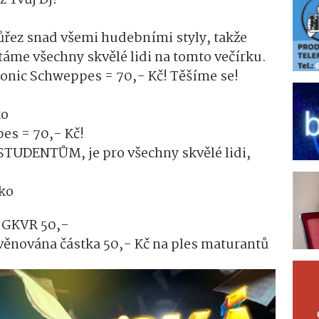
růřez snad všemi hudebními styly, takže
ítáme všechny skvělé lidi na tomto večírku.
onic Schweppes = 70,- Kč! Těšíme se!
ko
es = 70,- Kč!
DENTŮM, je pro všechny skvělé lidi,
ko
i GKVR 50,-
nována částka 50,- Kč na ples maturantů