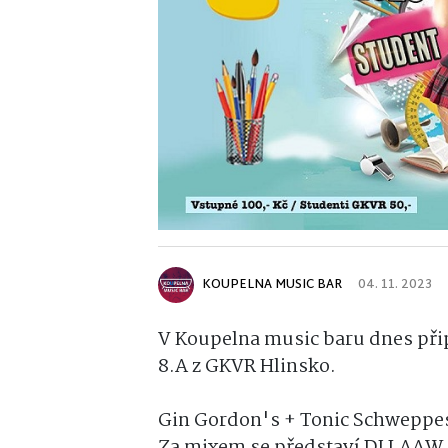
KOUPELNA MUSIC BAR
04. 11. 2023
V Koupelna music baru dnes přip
8.A z GKVR Hlinsko.
Gin Gordon's + Tonic Schweppes
Za mixem se představí DJ LAAW z