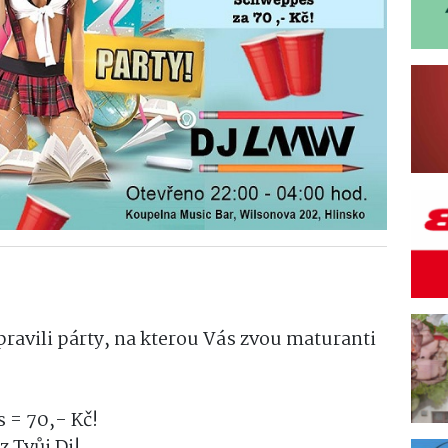
ravili párty, na kterou Vás zvou maturanti
 = 70,- Kč!
 Tvůj Dj!