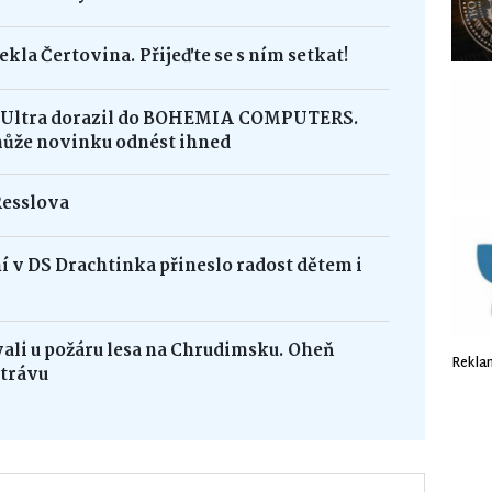
ekla Čertovina. Přijeďte se s ním setkat!
8 Ultra dorazil do BOHEMIA COMPUTERS.
může novinku odnést ihned
Resslova
 v DS Drachtinka přineslo radost dětem i
vali u požáru lesa na Chrudimsku. Oheň
Rekla
 trávu