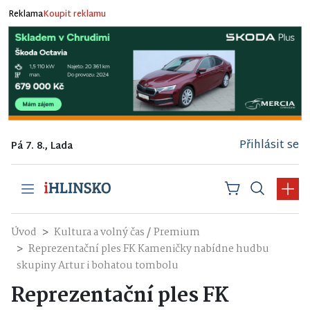
Reklama
Koupit reklamu
Přihlásit se
Pá 7. 8., Lada
/
Úvod
Kultura a volný čas
Premium
Reprezentační ples FK Kameničky nabídne hudbu
skupiny Artur i bohatou tombolu
Reprezentační ples FK