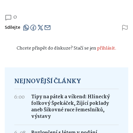
0
Sdílejte
Chcete přispět do diskuze? Stačí se jen
přihlásit.
NEJNOVĚJŠÍ ČLÁNKY
6:00
Tipy na pátek a víkend: Hlinecký
folkový Špekáček, Žijící poklady
aneb Šikovné ruce řemeslníků,
výstavy
Rozloučení s létem v podání