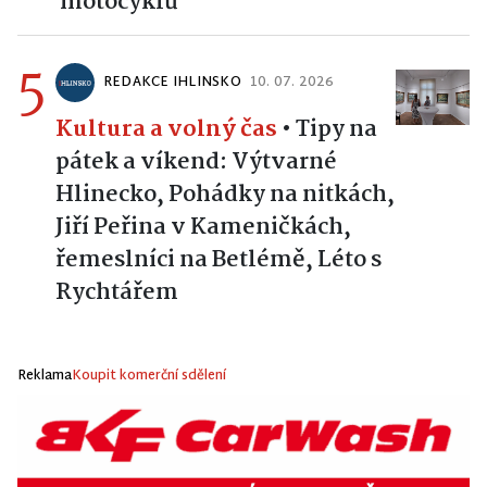
motocyklů
5
REDAKCE IHLINSKO
10. 07. 2026
Kultura a volný čas
•
Tipy na
pátek a víkend: Výtvarné
Hlinecko, Pohádky na nitkách,
Jiří Peřina v Kameničkách,
řemeslníci na Betlémě, Léto s
Rychtářem
Reklama
Koupit komerční sdělení