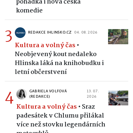
pohádka i nová česká
komedie
3
REDAKCE IHLINSKO.CZ
04. 08. 2026
Kultura a volný čas
•
Neobjevený kout nedaleko
Hlinska láká na knihobudku i
letní občerstvení
4
GABRIELA VOLFOVÁ
13. 07.
(REDAKCE)
2026
Kultura a volný čas
•
Sraz
padesátek v Chlumu přilákal
více než stovku legendárních