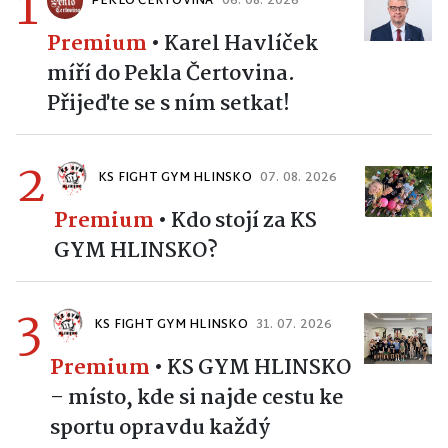
1
PEKLO ČERTOVINA
06. 08. 2026
Premium
•
Karel Havlíček
míří do Pekla Čertovina.
Přijeďte se s ním setkat!
2
KS FIGHT GYM HLINSKO
07. 08. 2026
Premium
•
Kdo stojí za KS
GYM HLINSKO?
3
KS FIGHT GYM HLINSKO
31. 07. 2026
Premium
•
KS GYM HLINSKO
– místo, kde si najde cestu ke
sportu opravdu každý