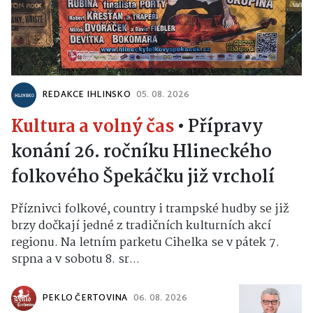
REDAKCE IHLINSKO
05. 08. 2026
Kultura a volný čas
•
Přípravy
konání 26. ročníku Hlineckého
folkového Špekáčku již vrcholí
Příznivci folkové, country i trampské hudby se již
brzy dočkají jedné z tradičních kulturních akcí
regionu. Na letním parketu Cihelka se v pátek 7.
srpna a v sobotu 8. sr...
PEKLO ČERTOVINA
06. 08. 2026