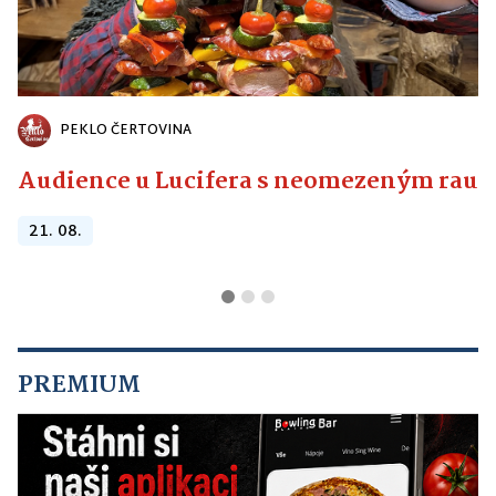
PEKLO ČERTOVINA
Audience u Lucifera s neomezeným raute
21. 08.
PREMIUM