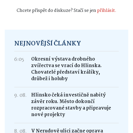
Chcete přispět do diskuze? Stačí se jen
přihlásit.
NEJNOVĚJŠÍ ČLÁNKY
6:05
Okresní výstava drobného
zvířectva se vrací do Hlinska.
Chovatelé představí králíky,
drůbež i holuby
9. 08.
Hlinsko čeká investičně nabitý
závěr roku. Město dokončí
rozpracované stavby a připravuje
nové projekty
8. 08.
V Nerudově ulici začne oprava