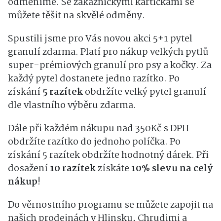
odměníme. Se zákaznickými kartičkami se
můžete těšit na skvělé odměny.
Spustili jsme pro Vás novou akci 5+1 pytel
granulí zdarma. Platí pro nákup velkých pytlů
super-prémiových granulí pro psy a kočky. Za
každý pytel dostanete jedno razítko. Po
získání
5 razítek
obdržíte velký pytel granulí
dle vlastního výběru zdarma.
Dále při každém nákupu nad 350Kč s DPH
obdržíte razítko do jednoho políčka. Po
získání 5 razítek obdržíte hodnotný dárek. Při
dosažení
10 razítek
získáte
10% slevu na celý
nákup
!
Do věrnostního programu se můžete zapojit na
našich prodejnách v Hlinsku, Chrudimi a