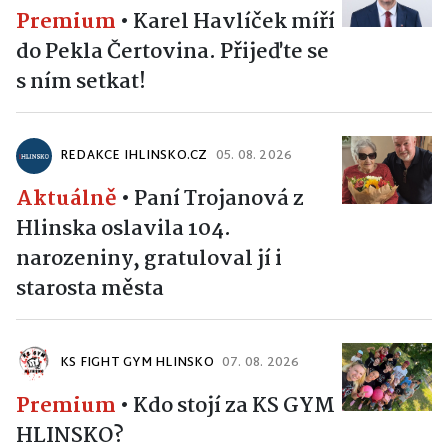
Premium
•
Karel Havlíček míří
do Pekla Čertovina. Přijeďte se
s ním setkat!
REDAKCE IHLINSKO.CZ
05. 08. 2026
Aktuálně
•
Paní Trojanová z
Hlinska oslavila 104.
narozeniny, gratuloval jí i
starosta města
KS FIGHT GYM HLINSKO
07. 08. 2026
Premium
•
Kdo stojí za KS GYM
HLINSKO?