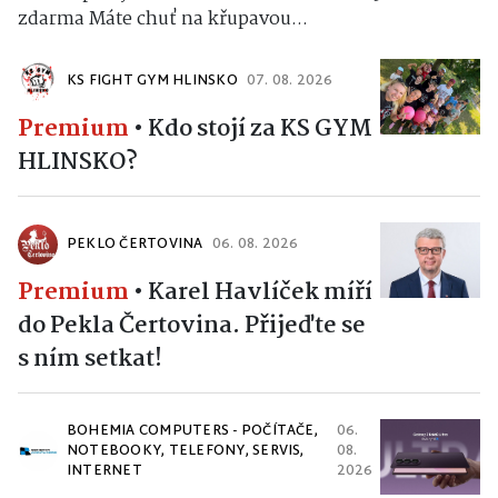
zdarma Máte chuť na křupavou...
KS FIGHT GYM HLINSKO
07. 08. 2026
Premium
•
Kdo stojí za KS GYM
HLINSKO?
PEKLO ČERTOVINA
06. 08. 2026
Premium
•
Karel Havlíček míří
do Pekla Čertovina. Přijeďte se
s ním setkat!
BOHEMIA COMPUTERS - POČÍTAČE,
06.
NOTEBOOKY, TELEFONY, SERVIS,
08.
INTERNET
2026