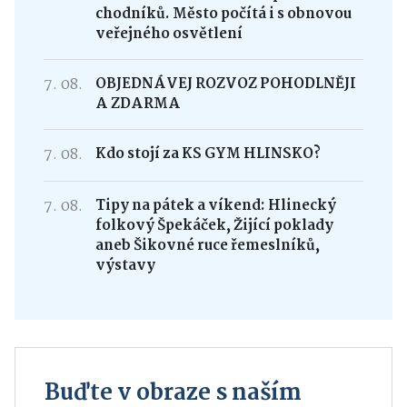
chodníků. Město počítá i s obnovou
veřejného osvětlení
7. 08.
OBJEDNÁVEJ ROZVOZ POHODLNĚJI
A ZDARMA
7. 08.
Kdo stojí za KS GYM HLINSKO?
7. 08.
Tipy na pátek a víkend: Hlinecký
folkový Špekáček, Žijící poklady
aneb Šikovné ruce řemeslníků,
výstavy
Buďte v obraze s naším