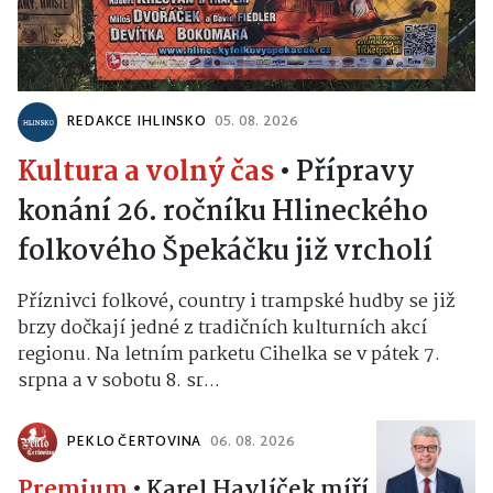
REDAKCE IHLINSKO
05. 08. 2026
Kultura a volný čas
•
Přípravy
konání 26. ročníku Hlineckého
folkového Špekáčku již vrcholí
Příznivci folkové, country i trampské hudby se již
brzy dočkají jedné z tradičních kulturních akcí
regionu. Na letním parketu Cihelka se v pátek 7.
srpna a v sobotu 8. sr...
PEKLO ČERTOVINA
06. 08. 2026
Premium
•
Karel Havlíček míří