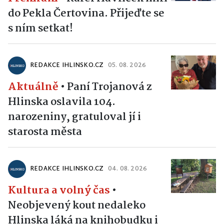
do Pekla Čertovina. Přijeďte se
s ním setkat!
REDAKCE IHLINSKO.CZ
05. 08. 2026
Aktuálně
•
Paní Trojanová z
Hlinska oslavila 104.
narozeniny, gratuloval jí i
starosta města
REDAKCE IHLINSKO.CZ
04. 08. 2026
Kultura a volný čas
•
Neobjevený kout nedaleko
Hlinska láká na knihobudku i