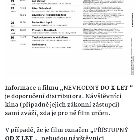
Informace u filmu „NEVHODNÝ
DO X LET
“
je doporučení distributora. Návštěvníci
kina (případně jejich zákonní zástupci)
sami zváží, zda je pro ně film určen.
V případě, že je film označen „PŘÍSTUPNÝ
OD X LET
„, nebudou návštěvníci