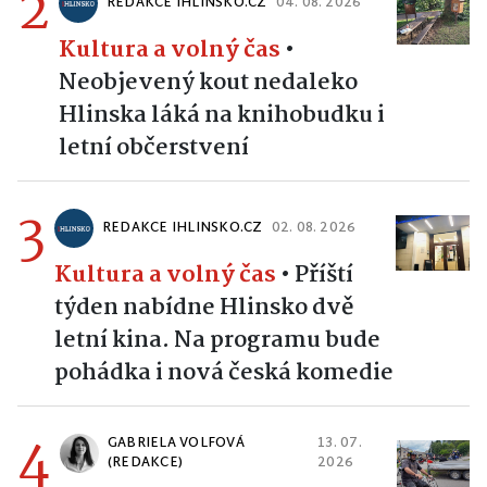
2
REDAKCE IHLINSKO.CZ
04. 08. 2026
Kultura a volný čas
•
Neobjevený kout nedaleko
Hlinska láká na knihobudku i
letní občerstvení
3
REDAKCE IHLINSKO.CZ
02. 08. 2026
Kultura a volný čas
•
Příští
týden nabídne Hlinsko dvě
letní kina. Na programu bude
pohádka i nová česká komedie
4
GABRIELA VOLFOVÁ
13. 07.
(REDAKCE)
2026