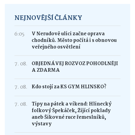
NEJNOVĚJŠÍ ČLÁNKY
6:05
V Nerudově ulici začne oprava
chodníků. Město počítá i s obnovou
veřejného osvětlení
7. 08.
OBJEDNÁVEJ ROZVOZ POHODLNĚJI
A ZDARMA
7. 08.
Kdo stojí za KS GYM HLINSKO?
7. 08.
Tipy na pátek a víkend: Hlinecký
folkový Špekáček, Žijící poklady
aneb Šikovné ruce řemeslníků,
výstavy