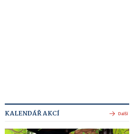
KALENDÁŘ AKCÍ
Další