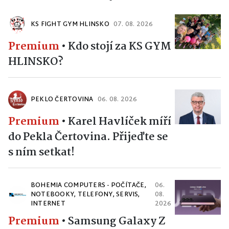
KS FIGHT GYM HLINSKO
07. 08. 2026
Premium
•
Kdo stojí za KS GYM
HLINSKO?
PEKLO ČERTOVINA
06. 08. 2026
Premium
•
Karel Havlíček míří
do Pekla Čertovina. Přijeďte se
s ním setkat!
BOHEMIA COMPUTERS - POČÍTAČE,
06.
NOTEBOOKY, TELEFONY, SERVIS,
08.
INTERNET
2026
Premium
•
Samsung Galaxy Z