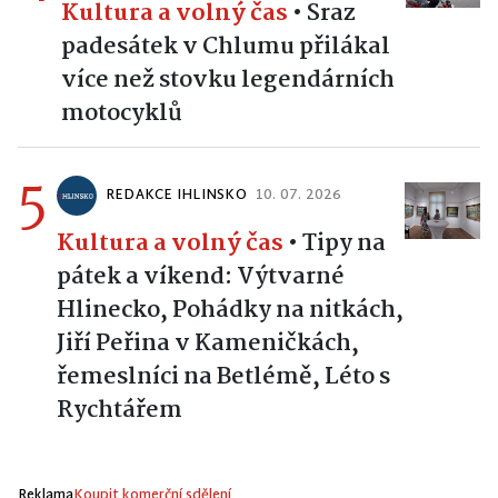
Kultura a volný čas
•
Sraz
padesátek v Chlumu přilákal
více než stovku legendárních
motocyklů
5
REDAKCE IHLINSKO
10. 07. 2026
Kultura a volný čas
•
Tipy na
pátek a víkend: Výtvarné
Hlinecko, Pohádky na nitkách,
Jiří Peřina v Kameničkách,
řemeslníci na Betlémě, Léto s
Rychtářem
Reklama
Koupit komerční sdělení