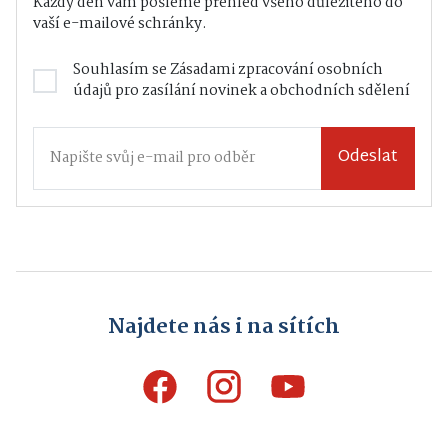
Každý den vám pošleme přehled všeho důležitého do
vaší e-mailové schránky.
Souhlasím se
Zásadami zpracování osobních
údajů
pro zasílání novinek a obchodních sdělení
Odeslat
Najdete nás i na sítích