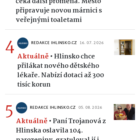
čeká další proměna. Město
připravuje novou márnici s
veřejnými toaletami
4
REDAKCE IHLINSKO.CZ
16. 07. 2026
Aktuálně
•
Hlinsko chce
přilákat nového dětského
lékaře. Nabízí dotaci až 300
tisíc korun
5
REDAKCE IHLINSKO.CZ
05. 08. 2026
Aktuálně
•
Paní Trojanová z
Hlinska oslavila 104.
narozeniny, gratuloval jí i