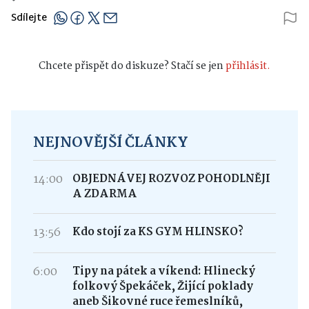
Sdílejte
Chcete přispět do diskuze? Stačí se jen
přihlásit.
NEJNOVĚJŠÍ ČLÁNKY
14:00
OBJEDNÁVEJ ROZVOZ POHODLNĚJI
A ZDARMA
13:56
Kdo stojí za KS GYM HLINSKO?
6:00
Tipy na pátek a víkend: Hlinecký
folkový Špekáček, Žijící poklady
aneb Šikovné ruce řemeslníků,