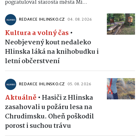
pogratuloval starosta města Mi...
REDAKCE IHLINSKO.CZ
04. 08. 2026
Kultura a volný čas
•
Neobjevený kout nedaleko
Hlinska láká na knihobudku i
letní občerstvení
REDAKCE IHLINSKO.CZ
05. 08. 2026
Aktuálně
•
Hasiči z Hlinska
zasahovali u požáru lesa na
Chrudimsku. Oheň poškodil
porost i suchou trávu