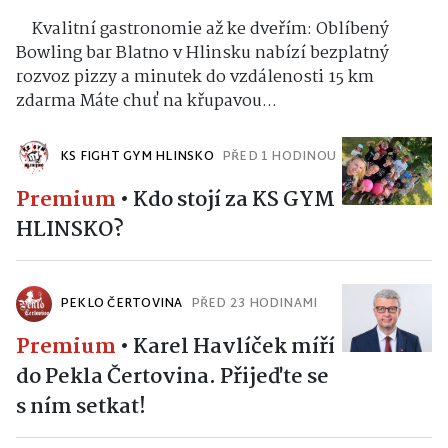
Kvalitní gastronomie až ke dveřím: Oblíbený
Bowling bar Blatno v Hlinsku nabízí bezplatný
rozvoz pizzy a minutek do vzdálenosti 15 km
zdarma Máte chuť na křupavou...
KS FIGHT GYM HLINSKO
PŘED 1 HODINOU
Premium
•
Kdo stojí za KS GYM
HLINSKO?
PEKLO ČERTOVINA
PŘED 23 HODINAMI
Premium
•
Karel Havlíček míří
do Pekla Čertovina. Přijeďte se
s ním setkat!