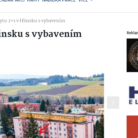
ENDÁŘ AKCÍ
FIRMY
NABÍDKA PRÁCE
VÍCE
bytu 2+1 v Hlinsku s vybavením
linsku s vybavením
Rekla
Next