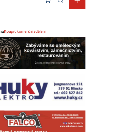
ma
Koupit komerční sdělení