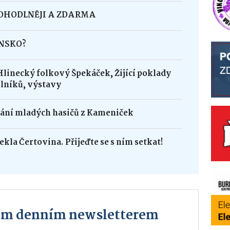
POHODLNĚJI A ZDARMA
INSKO?
Hlinecký folkový Špekáček, Žijící poklady
lníků, výstavy
dání mladých hasičů z Kameniček
ekla Čertovina. Přijeďte se s ním setkat!
ším denním newsletterem