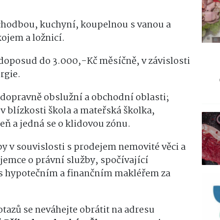
 chodbou, kuchyní, koupelnou s vanou a
jem a ložnicí.
doposud do 3.000,-Kč měsíčně, v závislosti
rgie.
 dopravně obslužní a obchodní oblasti;
 v blízkosti škola a mateřská školka,
eň a jedná se o klidovou zónu.
y v souvislosti s prodejem nemovité věci a
ájemce o právní služby, spočívající
e s hypotečním a finančním makléřem za
tazů se neváhejte obrátit na adresu