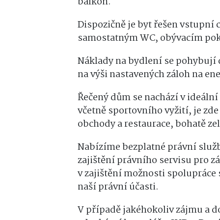
balkón.
Dispozičně je byt řešen vstupní
samostatným WC, obývacím poko
Náklady na bydlení se pohybují 
na výši nastavených záloh na ene
Řečený dům se nachází v ideální
včetně sportovního vyžití, je zde
obchody a restaurace, bohatě zel
Nabízíme bezplatné právní služb
zajištění právního servisu pro z
v zajištění možnosti spoluprác
naší právní účasti.
V případě jakéhokoliv zájmu a do