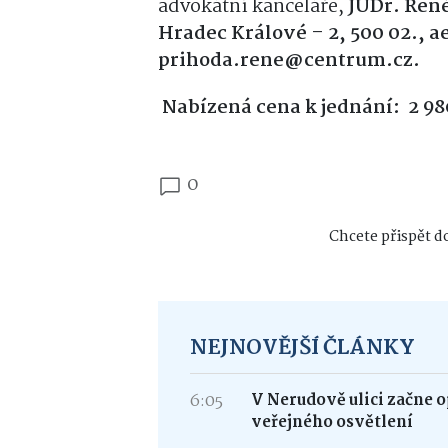
advokátní kanceláře,
JUDr. René
Hradec Králové – 2, 500 02., ae
prihoda.rene@centrum.cz.
Nabízená cena k jednání: 2 9
0
Chcete přispět do
NEJNOVĚJŠÍ ČLÁNKY
6:05
V Nerudově ulici začne 
veřejného osvětlení