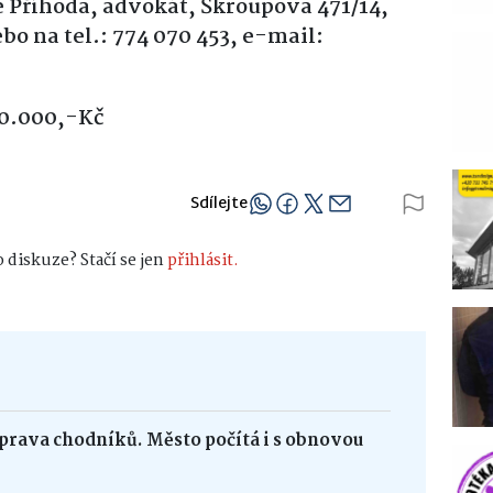
 Příhoda, advokát, Škroupova 471/14,
bo na tel.: 774 070 453,
e-mail:
80.000,-Kč
Sdílejte
 diskuze? Stačí se jen
přihlásit.
oprava chodníků. Město počítá i s obnovou