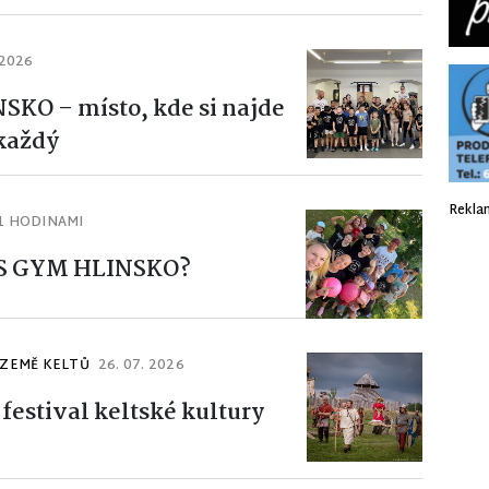
 2026
KO – místo, kde si najde
 každý
Rekla
1 HODINAMI
 KS GYM HLINSKO?
 ZEMĚ KELTŮ
26. 07. 2026
festival keltské kultury