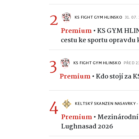
2
KS FIGHT GYM HLINSKO
31. 07.
Premium
•
KS GYM HLINS
cestu ke sportu opravdu
3
KS FIGHT GYM HLINSKO
PŘED 2
Premium
•
Kdo stojí za
4
KELTSKÝ SKANZEN NASAVRKY -
Premium
•
Mezinárodní 
Lughnasad 2026