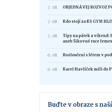
7. 08.
OBJEDNÁVEJ ROZVOZ 
7. 08.
Kdo stojí za KS GYM HL
7. 08.
Tipy na pátek a víkend: 
aneb Šikovné ruce řemes
6. 08.
Rozloučení s létem v po
6. 08.
Karel Havlíček míří do P
Buďte v obraze s na