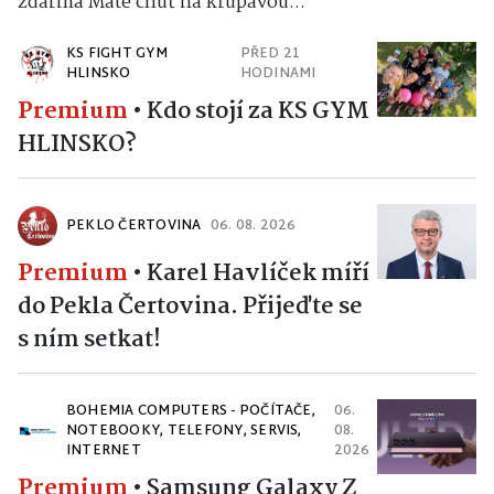
zdarma Máte chuť na křupavou...
KS FIGHT GYM
PŘED 21
HLINSKO
HODINAMI
Premium
•
Kdo stojí za KS GYM
HLINSKO?
PEKLO ČERTOVINA
06. 08. 2026
Premium
•
Karel Havlíček míří
do Pekla Čertovina. Přijeďte se
s ním setkat!
BOHEMIA COMPUTERS - POČÍTAČE,
06.
NOTEBOOKY, TELEFONY, SERVIS,
08.
INTERNET
2026
Premium
•
Samsung Galaxy Z