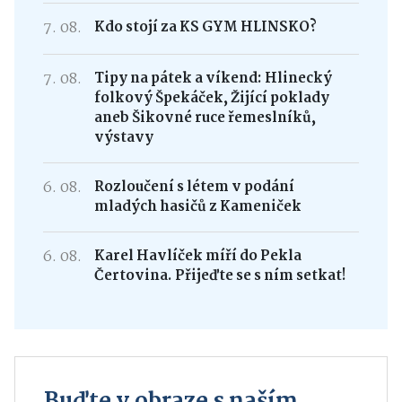
7. 08.
Kdo stojí za KS GYM HLINSKO?
7. 08.
Tipy na pátek a víkend: Hlinecký
folkový Špekáček, Žijící poklady
aneb Šikovné ruce řemeslníků,
výstavy
6. 08.
Rozloučení s létem v podání
mladých hasičů z Kameniček
6. 08.
Karel Havlíček míří do Pekla
Čertovina. Přijeďte se s ním setkat!
Buďte v obraze s naším