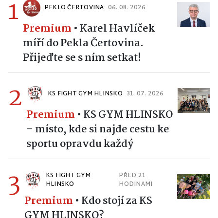
1
PEKLO ČERTOVINA
06. 08. 2026
Premium
•
Karel Havlíček
míří do Pekla Čertovina.
Přijeďte se s ním setkat!
2
KS FIGHT GYM HLINSKO
31. 07. 2026
Premium
•
KS GYM HLINSKO
– místo, kde si najde cestu ke
sportu opravdu každý
3
KS FIGHT GYM
PŘED 21
HLINSKO
HODINAMI
Premium
•
Kdo stojí za KS
GYM HLINSKO?