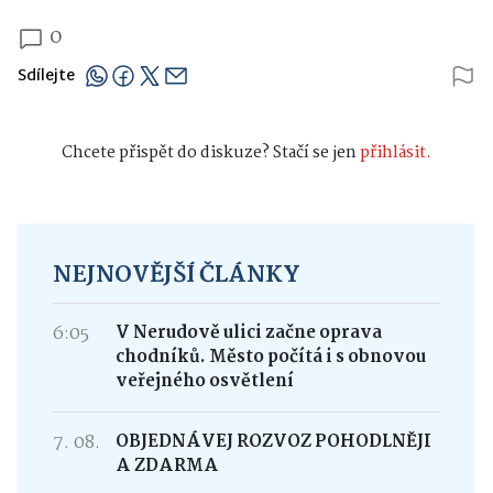
0
Sdílejte
Chcete přispět do diskuze? Stačí se jen
přihlásit.
NEJNOVĚJŠÍ ČLÁNKY
6:05
V Nerudově ulici začne oprava
chodníků. Město počítá i s obnovou
veřejného osvětlení
7. 08.
OBJEDNÁVEJ ROZVOZ POHODLNĚJI
A ZDARMA