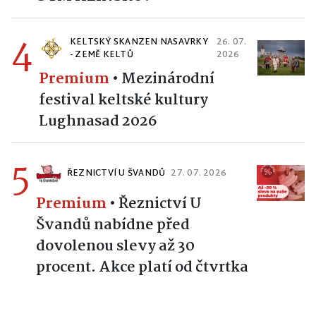
4
KELTSKÝ SKANZEN NASAVRKY
26. 07.
- ZEMĚ KELTŮ
2026
Premium
•
Mezinárodní
festival keltské kultury
Lughnasad 2026
5
ŘEZNICTVÍ U ŠVANDŮ
27. 07. 2026
Premium
•
Řeznictví U
Švandů nabídne před
dovolenou slevy až 30
procent. Akce platí od čtvrtka