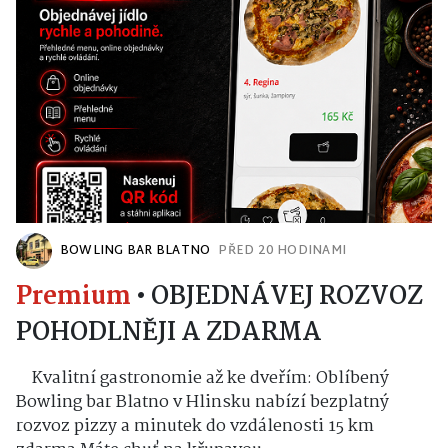
BOWLING BAR BLATNO
PŘED 20 HODINAMI
Premium
•
OBJEDNÁVEJ ROZVOZ
POHODLNĚJI A ZDARMA
Kvalitní gastronomie až ke dveřím: Oblíbený
Bowling bar Blatno v Hlinsku nabízí bezplatný
rozvoz pizzy a minutek do vzdálenosti 15 km