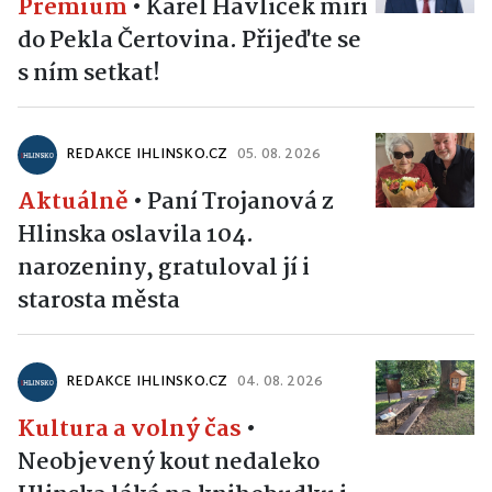
Premium
•
Karel Havlíček míří
do Pekla Čertovina. Přijeďte se
s ním setkat!
REDAKCE IHLINSKO.CZ
05. 08. 2026
Aktuálně
•
Paní Trojanová z
Hlinska oslavila 104.
narozeniny, gratuloval jí i
starosta města
REDAKCE IHLINSKO.CZ
04. 08. 2026
Kultura a volný čas
•
Neobjevený kout nedaleko