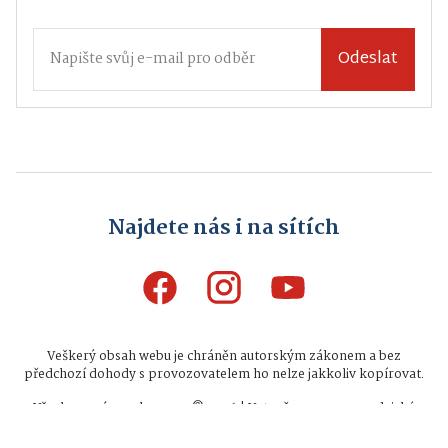
Odeslat
Najdete nás i na sítích
Veškerý obsah webu je chráněn autorským zákonem a bez
předchozí dohody s provozovatelem ho nelze jakkoliv kopírovat.
Všechna práva vyhrazena © 2026 | Vytvořeno na zpravodajské
platformě
INFIO