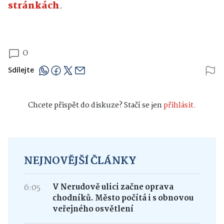
stránkách
.
0
Sdílejte
Chcete přispět do diskuze? Stačí se jen
přihlásit.
NEJNOVĚJŠÍ ČLÁNKY
6:05
V Nerudově ulici začne oprava
chodníků. Město počítá i s obnovou
veřejného osvětlení