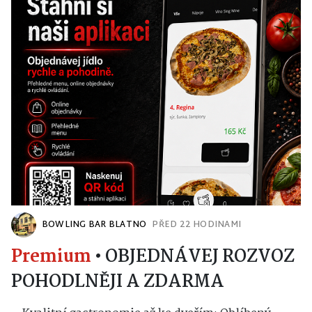
BOWLING BAR BLATNO
PŘED 22 HODINAMI
Premium
•
OBJEDNÁVEJ ROZVOZ
POHODLNĚJI A ZDARMA