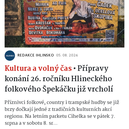
REDAKCE IHLINSKO
05. 08. 2026
Kultura a volný čas
•
Přípravy
konání 26. ročníku Hlineckého
folkového Špekáčku již vrcholí
Příznivci folkové, country i trampské hudby se již
brzy dočkají jedné z tradičních kulturních akcí
regionu. Na letním parketu Cihelka se v pátek 7.
srpna a v sobotu 8. sr...