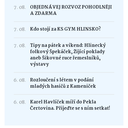
7. 08.
OBJEDNÁVEJ ROZVOZ POHODLNĚJI
A ZDARMA
7. 08.
Kdo stojí za KS GYM HLINSKO?
7. 08.
Tipy na pátek a víkend: Hlinecký
folkový Špekáček, Žijící poklady
aneb Šikovné ruce řemeslníků,
výstavy
6. 08.
Rozloučení s létem v podání
mladých hasičů z Kameniček
6. 08.
Karel Havlíček míří do Pekla
Čertovina. Přijeďte se s ním setkat!