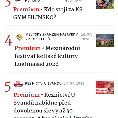
3
HLINSKO
HODINAMI
Premium
•
Kdo stojí za KS
GYM HLINSKO?
4
KELTSKÝ SKANZEN NASAVRKY
26. 07.
- ZEMĚ KELTŮ
2026
Premium
•
Mezinárodní
festival keltské kultury
Lughnasad 2026
5
ŘEZNICTVÍ U ŠVANDŮ
27. 07. 2026
Premium
•
Řeznictví U
Švandů nabídne před
dovolenou slevy až 30