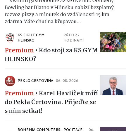
Kvalitní gastronomie až ke dveřím: Oblíbený
Bowling bar Blatno v Hlinsku nabízí bezplatný
rozvoz pizzy a minutek do vzdálenosti 15 km
zdarma Máte chuť na křupavou...
KS FIGHT GYM
PŘED 22
HLINSKO
HODINAMI
Premium
•
Kdo stojí za KS GYM
HLINSKO?
PEKLO ČERTOVINA
06. 08. 2026
Premium
•
Karel Havlíček míří
do Pekla Čertovina. Přijeďte se
s ním setkat!
BOHEMIA COMPUTERS - POČÍTAČE,
06.