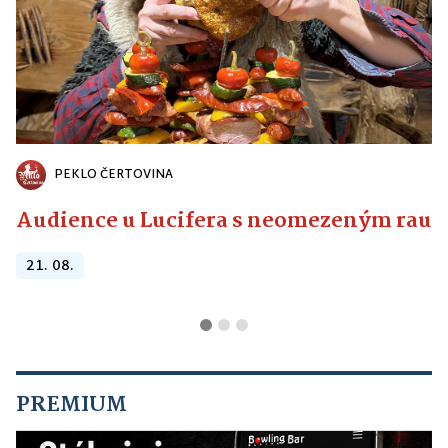
PEKLO ČERTOVINA
Audience u Lucifera s neomezeným raute
21. 08.
PREMIUM