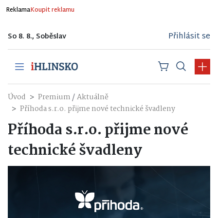
Reklama
Koupit reklamu
Přihlásit se
So 8. 8., Soběslav
/
Úvod
Premium
Aktuálně
Příhoda s.r.o. přijme nové technické švadleny
Příhoda s.r.o. přijme nové
technické švadleny