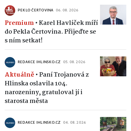
PEKLO ČERTOVINA
06. 08. 2026
Premium
•
Karel Havlíček míří
do Pekla Čertovina. Přijeďte se
s ním setkat!
REDAKCE IHLINSKO.CZ
05. 08. 2026
Aktuálně
•
Paní Trojanová z
Hlinska oslavila 104.
narozeniny, gratuloval jí i
starosta města
REDAKCE IHLINSKO.CZ
04. 08. 2026