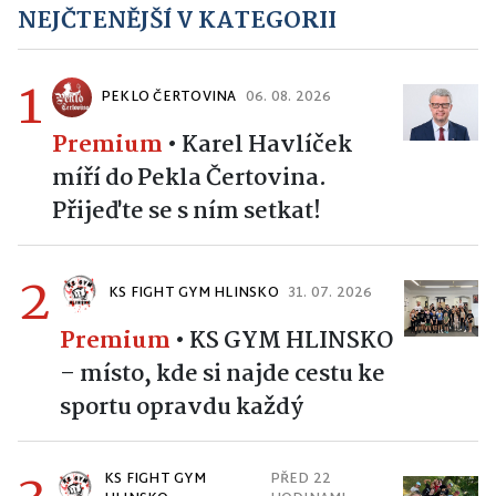
NEJČTENĚJŠÍ V KATEGORII
1
PEKLO ČERTOVINA
06. 08. 2026
Premium
•
Karel Havlíček
míří do Pekla Čertovina.
Přijeďte se s ním setkat!
2
KS FIGHT GYM HLINSKO
31. 07. 2026
Premium
•
KS GYM HLINSKO
– místo, kde si najde cestu ke
sportu opravdu každý
KS FIGHT GYM
PŘED 22